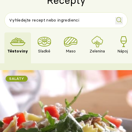
Recepty
Těstoviny
Sladké
Maso
Zelenina
Nápoje
SALÁTY