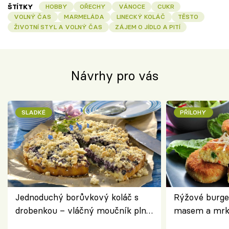
ŠTÍTKY
HOBBY
OŘECHY
VÁNOCE
CUKR
VOLNÝ ČAS
MARMELÁDA
LINECKÝ KOLÁČ
TĚSTO
ŽIVOTNÍ STYL A VOLNÝ ČAS
ZÁJEM O JÍDLO A PITÍ
Návrhy pro vás
SLADKÉ
PŘÍLOHY
Jednoduchý borůvkový koláč s
Rýžové burge
drobenkou – vláčný moučník plný
masem a mrk
ovoce
salátem – leh