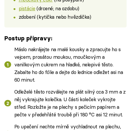
pistácie
(drcené; na ozdobu)
zdobení (kytička nebo hvězdička)
Postup přípravy:
Máslo nakrájejte na malé kousky a zpracujte ho s
vejcem, prosátou moukou, moučkovým a
vanilkovým cukrem na hladké, nelepivé těsto.
Zabalte ho do fólie a dejte do lednice odležet asi na
60 minut.
Odleželé těsto rozválejte na plát silný cca 3 mm a z
něj vykrajujte kolečka. U části koleček vykrojte
střed. Rozložte je na plechy s pečicím papírem a
pečte v předehřáté troubě při 180 °C asi 12 minut.
Po upečení nechte mírně vychladnout na plechu,