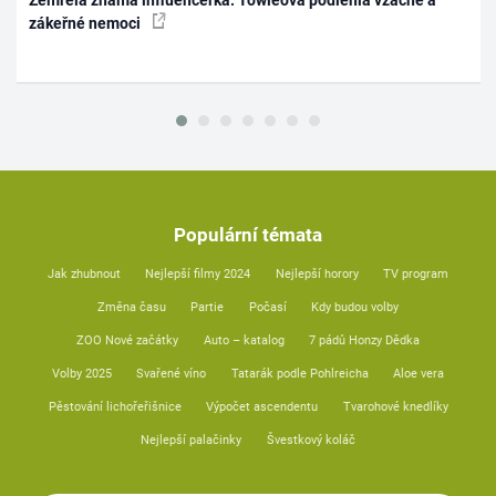
Zemřela známá influencerka. Towleová podlehla vzácné a
zákeřné nemoci
Populární témata
Jak zhubnout
Nejlepší filmy 2024
Nejlepší horory
TV program
Změna času
Partie
Počasí
Kdy budou volby
ZOO Nové začátky
Auto – katalog
7 pádů Honzy Dědka
Volby 2025
Svařené víno
Tatarák podle Pohlreicha
Aloe vera
Pěstování lichořeřišnice
Výpočet ascendentu
Tvarohové knedlíky
Nejlepší palačinky
Švestkový koláč