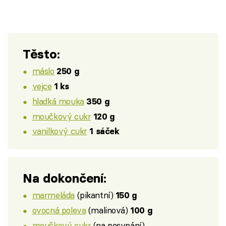
Těsto:
máslo
250 g
vejce
1 ks
hladká mouka
350 g
moučkový cukr
120 g
vanilkový cukr
1 sáček
Na dokončení:
marmeláda
(pikantní)
150 g
ovocná poleva
(malinová)
100 g
moučkový cukr
(na posypání)