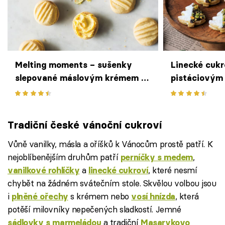
Melting moments – sušenky
Linecké cukr
slepované máslovým krémem s
pistáciovým
pomerančem
Tradiční české vánoční cukroví
Vůně vanilky, másla a oříšků k Vánocům prostě patří. K
nejoblíbenějším druhům patří
,
perníčky s medem
a
, které nesmí
vanilkové rohlíčky
linecké cukroví
chybět na žádném svátečním stole. Skvělou volbou jsou
i
s krémem nebo
, která
plněné ořechy
vosí hnízda
potěší milovníky nepečených sladkostí. Jemné
a tradiční
sádlovky s marmeládou
Masarykovo