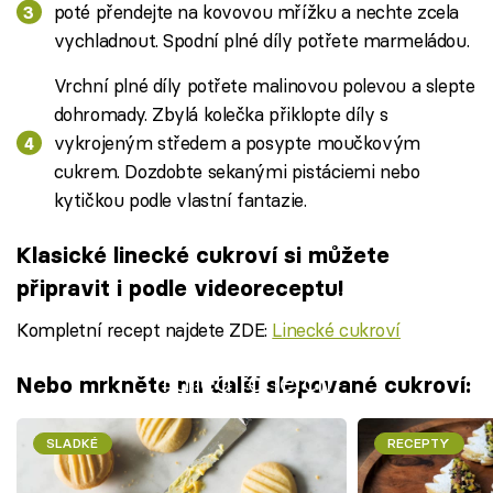
poté přendejte na kovovou mřížku a nechte zcela
vychladnout. Spodní plné díly potřete marmeládou.
Vrchní plné díly potřete malinovou polevou a slepte
dohromady. Zbylá kolečka přiklopte díly s
vykrojeným středem a posypte moučkovým
cukrem. Dozdobte sekanými pistáciemi nebo
kytičkou podle vlastní fantazie.
Klasické linecké cukroví si můžete
připravit i podle videoreceptu!
Kompletní recept najdete ZDE:
Linecké cukroví
Failed to fetch
Nebo mrkněte na další slepované cukroví:
SLADKÉ
RECEPTY