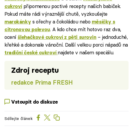
připomenou poctivé recepty našich babiček.
cukroví
Pokud máte rádi výraznější chutě, vyzkoušejte
s ořechy a čokoládou nebo
marokánky
měsíčky s
. A kdo chce mít hotovo raz dva,
citronovou polevou
ocení
– jednoduché,
šlehačkové cukroví z pěti surovin
křehké a dokonale vánoční. Další velkou porci nápadů na
najdete v našem speciálu.
tradiční české cukroví
Zdroj receptu
redakce Prima FRESH
Vstoupit do diskuze
Sdílejte článek