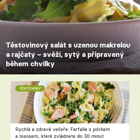
Těstovinový salát s uzenou makrelou
a rajčaty – svěží, sytý a připravený
během chvilky
TĚSTOVINY
Rychlá a zdravá večeře: Farfalle s pórkem
a lososem, které zvládnete do 30 minut