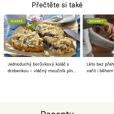
Přečtěte si také
SLADKÉ
NOVINKY
Jednoduchý borůvkový koláč s
Léto bez přeh
drobenkou – vláčný moučník plný
vařit i během
ovoce