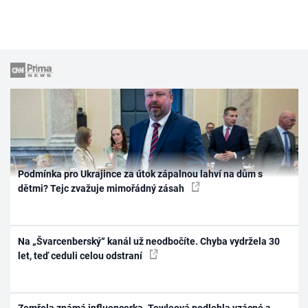
Podmínka pro Ukrajince za útok zápalnou lahví na dům s
dětmi? Tejc zvažuje mimořádný zásah
Na „Švarcenberský“ kanál už neodbočíte. Chyba vydržela 30
let, teď ceduli celou odstraní