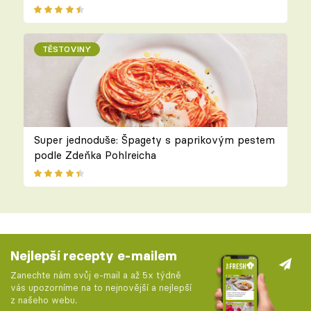
TĚSTOVINY
Super jednoduše: Špagety s paprikovým pestem
podle Zdeňka Pohlreicha
Nejlepší recepty e-mailem
Zanechte nám svůj e-mail a až 5x týdně
vás upozorníme na to nejnovější a nejlepší
z našeho webu.