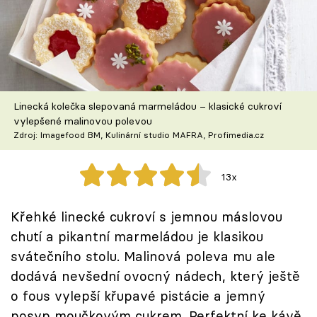
Škola vaření
Recepty z TV
Speciál: Cuketa
Linecká kolečka slepovaná marmeládou – klasické cukroví
Těhotnej kuchař
vylepšené malinovou polevou
Zdroj: Imagefood BM, Kulinární studio MAFRA, Profimedia.cz
Sledujte prima+
13x
Přihlášení
Křehké linecké cukroví s jemnou máslovou
chutí a pikantní marmeládou je klasikou
Sledujte nás
svátečního stolu. Malinová poleva mu ale
dodává nevšední ovocný nádech, který ještě
o fous vylepší křupavé pistácie a jemný
posyp moučkovým cukrem. Perfektní ke kávě,