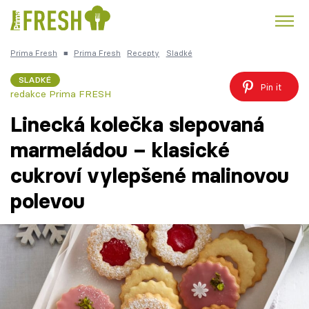
Prima Fresh
■
Prima Fresh
Recepty
Sladké
Kuře
Polévky k večeři
Rychlé večeře
Trendy:
SLADKÉ
Pin it
redakce Prima FRESH
Česká kuchyně
Čokoláda
Linecká kolečka slepovaná
marmeládou – klasické
cukroví vylepšené malinovou
Témata
polevou
Recepty
Články
TV Program