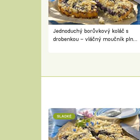
Jednoduchý borůvkový koláč s
drobenkou – vláčný moučník plný
ovoce
SLADKÉ