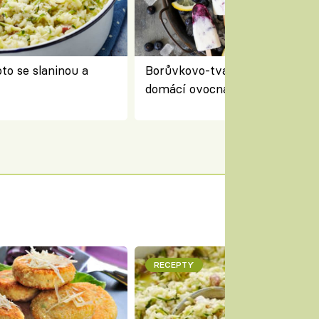
to se slaninou a
Borůvkovo-tvarohové nanuky 
domácí ovocná zmrzlina na dř
RECEPTY