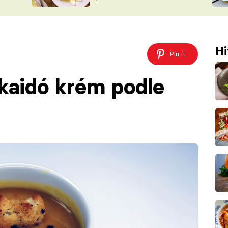
ŠÉFREDAK
VYCHYTÁVKY
SOUTĚŽ FR
NA NÁKUPECH
ČASOPIS
Hi
Pin it
kaidó krém podle