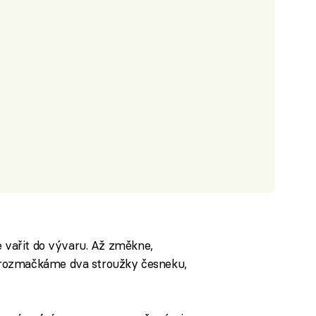
e vařit do vývaru. Až změkne,
rozmačkáme dva stroužky česneku,