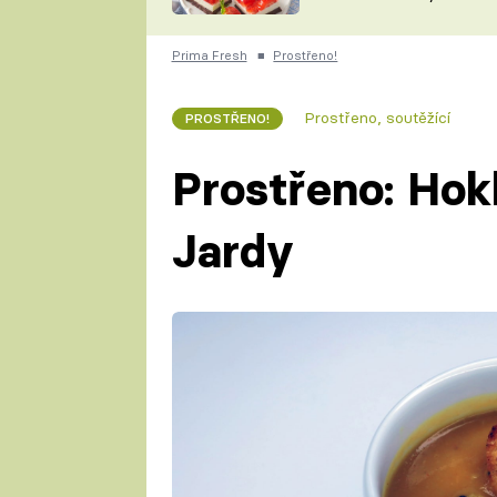
nepotřebujete troubu
ZDENĚK
ČESKO NA TALÍŘI
POHLREICH
Prima Fresh
■
Prostřeno!
KAROLÍNA,
JAROSLAV SAPÍK
DOMÁCÍ
Prostřeno, soutěžící
PROSTŘENO!
KUCHAŘKA
KAROLÍNA
KAMBERSKÁ
Prostřeno: Hok
Jardy