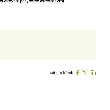
 servírování posypeme osmaženými
Sdílejte článek