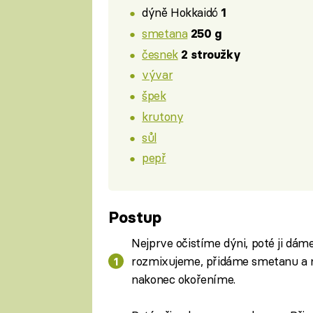
dýně Hokkaidó
1
smetana
250 g
česnek
2 stroužky
vývar
špek
krutony
sůl
pepř
Postup
Nejprve očistíme dýni, poté ji dám
rozmixujeme, přidáme smetanu a 
nakonec okořeníme.