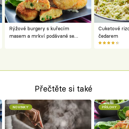
Rýžové burgery s kuřecím
Cuketové rizo
masem a mrkví podávané se
čedarem
salátem – lehká a chutná večeře
Přečtěte si také
NOVINKY
PŘÍLOHY