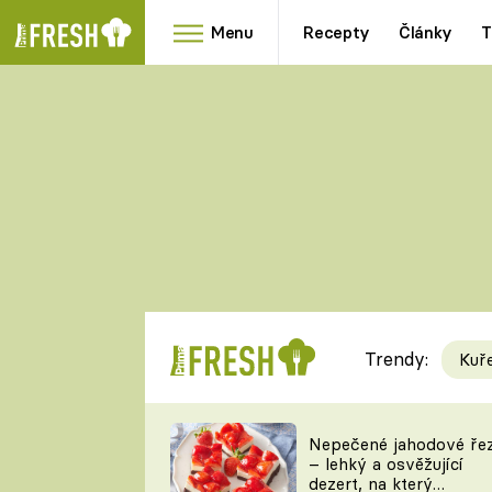
Menu
Recepty
Články
T
Oblíbené
Přílohy
recepty
HRANOLKY
HOUBY
KNEDLÍKY
DÝNĚ
KAŠE
RYCHLOVKY
Trendy:
Kuř
Populární
Videorecept
Nepečené jahodové ře
– lehký a osvěžující
kuchaři
dezert, na který
TEĎ VAŘÍ ŠÉF!