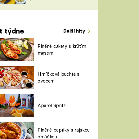
TORKY
ESH
t týdne
Další hity
Plněné cukety s krůtím
masem
Hrníčková buchta s
ovocem
Aperol Spritz
Plněné papriky s rajskou
omáčkou