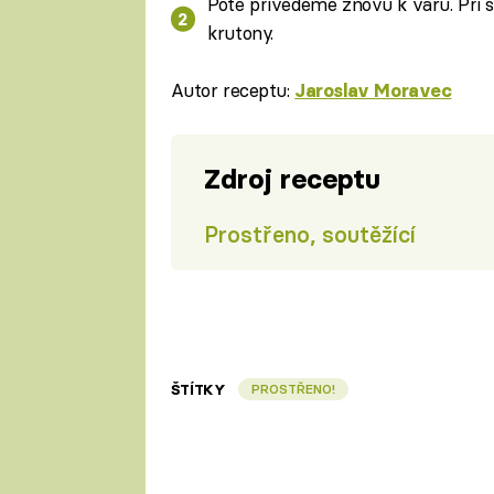
Poté přivedeme znovu k varu. Při
krutony.
Autor receptu:
Jaroslav Moravec
Zdroj receptu
Prostřeno, soutěžící
ŠTÍTKY
PROSTŘENO!