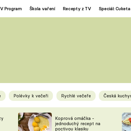
V Program
Škola vaření
Recepty z TV
Speciál: Cuketa
Polévky
Saláty
ČESKÁ KLASIKA
TĚSTOVIN
SILNÉ VÝVARY
SLADKÉ
KRÉMOVÉ
BEZMASÁ J
e
Polévky k večeři
Rychlé večeře
Česká kuchy
y
Tipy a triky
Novink
zy
Koprová omáčka -
jednoduchý recept na
poctivou klasiku
KAM ZA JÍDLEM
BLOG