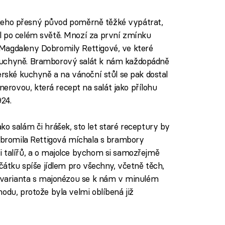
je jeho přesný původ poměrně těžké vypátrat,
l po celém světě. Mnozí za první zmínku
Magdaleny Dobromily Rettigové, ve které
kuchyně. Bramborový salát k nám každopádně
erské kuchyně a na vánoční stůl se pak dostal
rovou, která recept na salát jako přílohu
924.
o salám či hrášek, sto let staré receptury by
Dobromila Rettigová míchala s brambory
i talířů, a o majolce bychom si samozřejmě
očátku spíše jídlem pro všechny, včetně těch,
í varianta s majonézou se k nám v minulém
odu, protože byla velmi oblíbená již