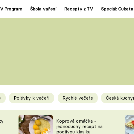
V Program
Škola vaření
Recepty z TV
Speciál: Cuketa
Polévky
Saláty
ČESKÁ KLASIKA
TĚSTOVIN
SILNÉ VÝVARY
SLADKÉ
KRÉMOVÉ
BEZMASÁ J
e
Polévky k večeři
Rychlé večeře
Česká kuchy
y
Tipy a triky
Novink
zy
Koprová omáčka -
jednoduchý recept na
poctivou klasiku
KAM ZA JÍDLEM
BLOG