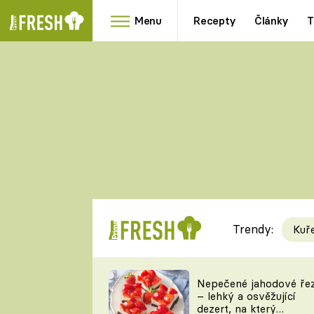
Menu
Recepty
Články
T
Oblíbené
Přílohy
recepty
HRANOLKY
HOUBY
KNEDLÍKY
DÝNĚ
KAŠE
RYCHLOVKY
Trendy:
Kuř
Populární
Videorecept
Nepečené jahodové ře
– lehký a osvěžující
kuchaři
dezert, na který
TEĎ VAŘÍ ŠÉF!