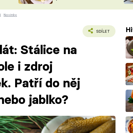
ŠÉFREDAK
VYCHYTÁVKY
í
Novinky
SOUTĚŽ FR
NA NÁKUPECH
ČASOPIS
Hi
SDÍLET
át: Stálice na
le i zdroj
. Patří do něj
nebo jablko?