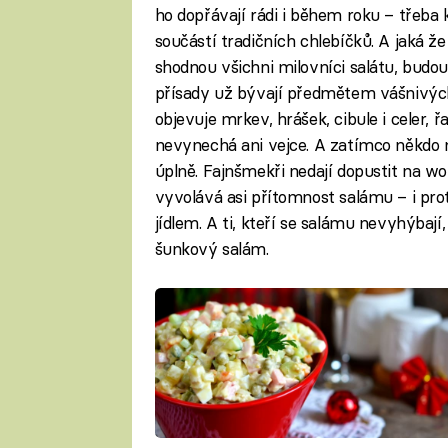
ho dopřávají rádi i během roku – třeba
součástí tradičních chlebíčků. A jaká ž
shodnou všichni milovníci salátu, budo
přísady už bývají předmětem vášnivých
objevuje mrkev, hrášek, cibule i celer, ř
nevynechá ani vejce. A zatímco někdo ne
úplně. Fajnšmekři nedají dopustit na w
vyvolává asi přítomnost salámu – i pr
jídlem. A ti, kteří se salámu nevyhýbají
šunkový salám.