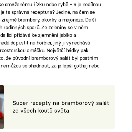
 ke smaženému řízku nebo rybě – a je nedílnou
e je ta správná receptura? Jediné, na čem se
u zřejmě brambory, okurky a majonéza. Další
 rodinných sporů. Ze zeleniny se v něm
ada lidí přidává ke zjemnění jablko a
dá dopustit na hořčici, jiný ji vynechává
orcesterskou omáčku. Největší hádky pak
oto, že původní bramborový salát byl postním
, nemůžou se shodnout, za je lepší gothaj nebo
Super recepty na bramborový salát
ze všech koutů světa