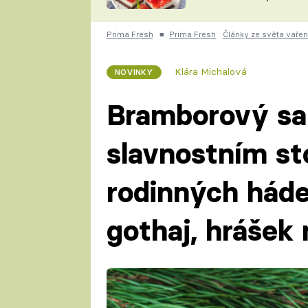
nepotřebujete troubu
ZDENĚK
ČESKO NA TALÍŘI
POHLREICH
Prima Fresh
■
Prima Fresh
Články ze světa vařen
KAROLÍNA,
JAROSLAV SAPÍK
DOMÁCÍ
Klára Michalová
NOVINKY
KUCHAŘKA
KAROLÍNA
KAMBERSKÁ
Bramborový sal
slavnostním sto
rodinných hádek
gothaj, hrášek 