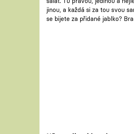
salát. Tu pravou, jedinou a nej
jinou, a každá si za tou svou s
se bijete za přidané jablko? Br