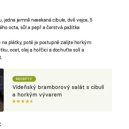
 jedna jemně nasekaná cibule, dvě vejce, 5
ného octa, sůl a pepř a čerstvá pažitka
 na plátky, poté je postupně zalijte horkým
u, ocet, olej a hořčici a dochuťte solí a
.
RECEPTY
Vídeňský bramborový salát s cibulí
a horkým vývarem
t