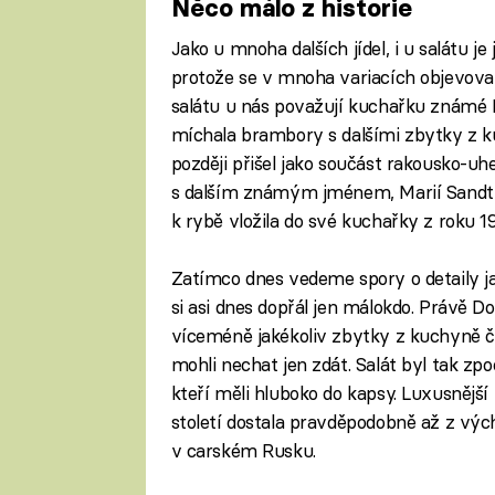
Něco málo z historie
Jako u mnoha dalších jídel, i u salátu 
protože se v mnoha variacích objevova
salátu u nás považují kuchařku známé 
míchala brambory s dalšími zbytky z 
později přišel jako součást rakousko-uh
s dalším známým jménem, Marií Sandtne
k rybě vložila do své kuchařky z roku 1
Zatímco dnes vedeme spory o detaily jak
si asi dnes dopřál jen málokdo. Právě 
víceméně jakékoliv zbytky z kuchyně č
mohli nechat jen zdát. Salát byl tak zp
kteří měli hluboko do kapsy. Luxusnějš
století dostala pravděpodobně až z vých
v carském Rusku.