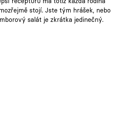
lepší recepturu má totiž každá rodina
amozřejmě stojí. Jste tým hrášek, nebo
amborový salát je zkrátka jedinečný.