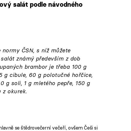
ový salát podle návodného
iled to fetch
e normy ČSN, s níž můžete
 salát známý především z dob
upaných brambor je třeba 100 g
5 g cibule, 60 g polotučné hořčice,
0 g soli, 1 g mletého pepře, 150 g
 z okurek.
hlavně se štědrovečerní večeří, ovšem Češi si