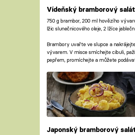
Vídeňský bramborový salát
750 g brambor, 200 ml hovězího vývaru,
lžic slunečnicového oleje, 2 lžíce jableč
Brambory uvařte ve slupce a nakrájejte
vývarem. V misce smíchejte cibuli, pažitk
pepřem, promíchejte a můžete podávat
Japonský bramborový salá