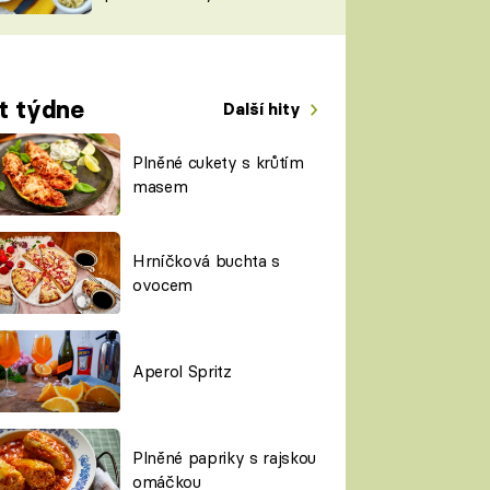
TORKY
ESH
t týdne
Další hity
Plněné cukety s krůtím
masem
Hrníčková buchta s
ovocem
Aperol Spritz
Plněné papriky s rajskou
omáčkou