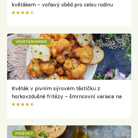
květákem – voňavý oběd pro celou rodinu
VEGETARIÁNSKÉ
Květák v pivním sýrovém těstíčku z
horkovzdušné fritézy – šmrncovní variace na
oblíbenou klasiku
POLÉVKY