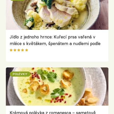
Jídlo z jednoho hrnce: Kuřecí prsa vařená v
mléce s květákem, špenátem a nudlemi podle
Jamieho Olivera
POLÉVKY
Krémová polévka z romanesca – sametově