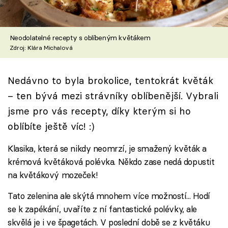
Škola vaření
Recepty z TV
Neodolatelné recepty s oblíbeným květákem
Zdroj: Klára Michalová
Speciál: Cuketa
Nedávno to byla brokolice, tentokrát květák
Těhotnej kuchař
– ten bývá mezi strávníky oblíbenější. Vybrali
Sledujte prima+
jsme pro vás recepty, díky kterým si ho
oblíbíte ještě víc! :)
Přihlášení
Klasika, která se nikdy neomrzí, je smažený květák a
krémová květáková polévka. Někdo zase nedá dopustit
na květákový mozeček!
Sledujte nás
Tato zelenina ale skýtá mnohem více možností... Hodí
se k zapékání, uvaříte z ní fantastické polévky, ale
skvělá je i ve špagetách. V poslední době se z květáku