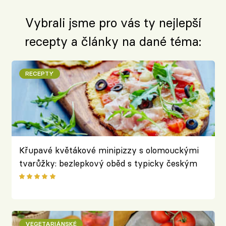
Vybrali jsme pro vás ty nejlepší
recepty a články na dané téma:
RECEPTY
Křupavé květákové minipizzy s olomouckými
tvarůžky: bezlepkový oběd s typicky českým
sýrem
VEGETARIÁNSKÉ