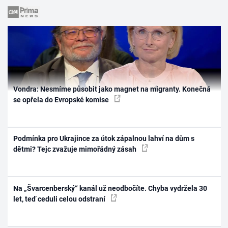
Vondra: Nesmíme působit jako magnet na migranty. Konečná
se opřela do Evropské komise
Podmínka pro Ukrajince za útok zápalnou lahví na dům s
dětmi? Tejc zvažuje mimořádný zásah
Na „Švarcenberský“ kanál už neodbočíte. Chyba vydržela 30
let, teď ceduli celou odstraní