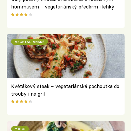
hummusem – vegetariánský předkrm i lehký
oběd
VEGETARIÁNSKÉ
Květákový steak – vegetariánská pochoutka do
trouby i na gril
MASO