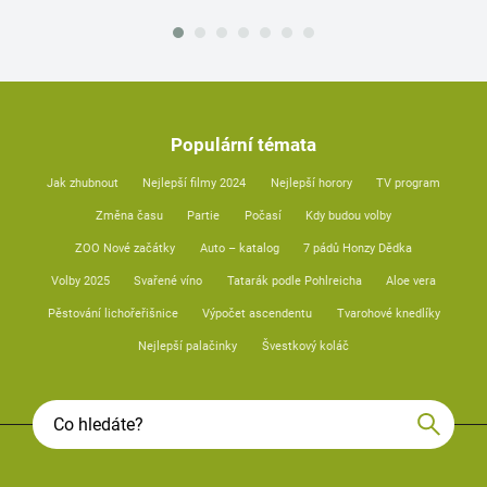
Populární témata
Jak zhubnout
Nejlepší filmy 2024
Nejlepší horory
TV program
Změna času
Partie
Počasí
Kdy budou volby
ZOO Nové začátky
Auto – katalog
7 pádů Honzy Dědka
Volby 2025
Svařené víno
Tatarák podle Pohlreicha
Aloe vera
Pěstování lichořeřišnice
Výpočet ascendentu
Tvarohové knedlíky
Nejlepší palačinky
Švestkový koláč