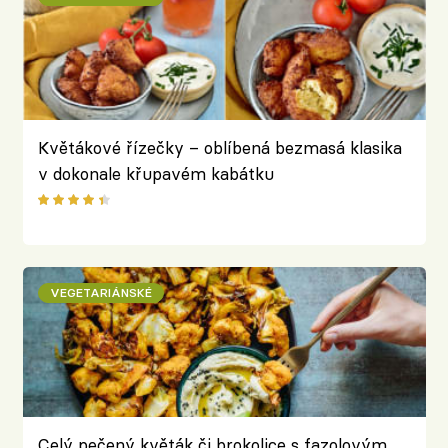
Květákové řízečky – oblíbená bezmasá klasika
v dokonale křupavém kabátku
VEGETARIÁNSKÉ
Celý pečený květák či brokolice s fazolovým