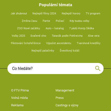
Populární témata
Jak zhubnout
Nejlepší filmy 2024
Nejlepší horory
TV program
Změna času
Partie
Počasí
Kdy budou volby
ZOO Nové začátky
Auto – katalog
7 pádů Honzy Dědka
Volby 2025
Svařené víno
Tatarák podle Pohlreicha
Aloe vera
Pěstování lichořeřišnice
Výpočet ascendentu
Tvarohové knedlíky
Nejlepší palačinky
Švestkový koláč
O FTV Prima
Management
Volná místa
Press
Reklama
Castingy a výzvy