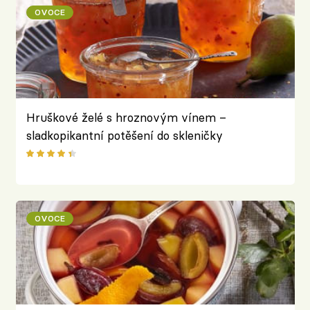
OVOCE
Hruškové želé s hroznovým vínem –
sladkopikantní potěšení do skleničky
OVOCE