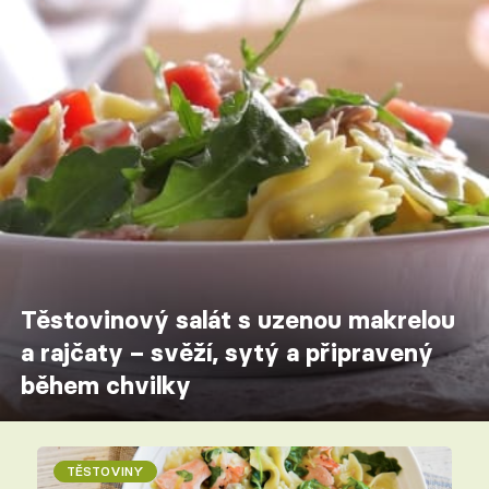
Těstovinový salát s uzenou makrelou
a rajčaty – svěží, sytý a připravený
během chvilky
TĚSTOVINY