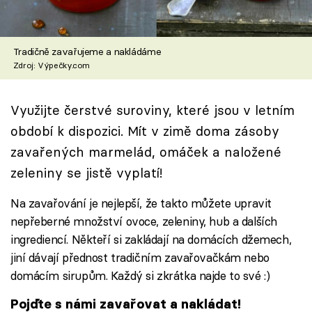
Škola vaření
Recepty z TV
Tradičně zavařujeme a nakládáme
Zdroj: Výpečky.com
Speciál: Cuketa
Využijte čerstvé suroviny, které jsou v letním
Těhotnej kuchař
období k dispozici. Mít v zimě doma zásoby
Sledujte prima+
zavařených marmelád, omáček a naložené
zeleniny se jistě vyplatí!
Přihlášení
Na zavařování je nejlepší, že takto můžete upravit
nepřeberné množství ovoce, zeleniny, hub a dalších
ingrediencí. Někteří si zakládají na domácích džemech,
Sledujte nás
jiní dávají přednost tradičním zavařovačkám nebo
domácím sirupům. Každý si zkrátka najde to své :)
Pojďte s námi zavařovat a nakládat!