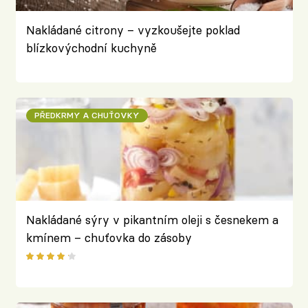
Nakládané citrony – vyzkoušejte poklad
blízkovýchodní kuchyně
PŘEDKRMY A CHUŤOVKY
Nakládané sýry v pikantním oleji s česnekem a
kmínem – chuťovka do zásoby