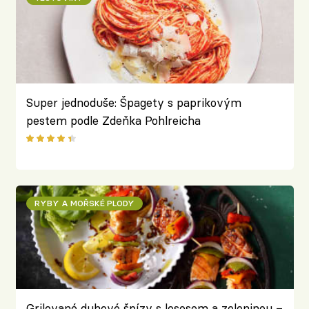
Super jednoduše: Špagety s paprikovým
pestem podle Zdeňka Pohlreicha
RYBY A MOŘSKÉ PLODY
Grilované duhové špízy s lososem a zeleninou –