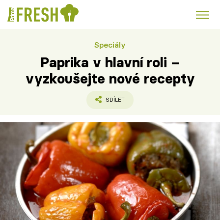
Speciály
Kuře
Polévky k večeři
Rychlé večeře
Trendy:
Paprika v hlavní roli –
Česká kuchyně
Čokoláda
vyzkoušejte nové recepty
SDÍLET
Témata
Recepty
Články
TV Program