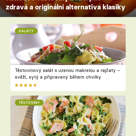
zdravá a originální alternativa klasiky
SALÁTY
Těstovinový salát s uzenou makrelou a rajčaty –
svěží, sytý a připravený během chvilky
TĚSTOVINY