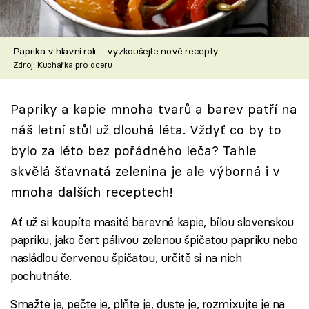
Škola vaření
Recepty z TV
Paprika v hlavní roli – vyzkoušejte nové recepty
Zdroj: Kuchařka pro dceru
Speciál: Cuketa
Papriky a kapie mnoha tvarů a barev patří na
Těhotnej kuchař
náš letní stůl už dlouhá léta. Vždyť co by to
Sledujte prima+
bylo za léto bez pořádného leča? Tahle
skvělá šťavnatá zelenina je ale výborná i v
Přihlášení
mnoha dalších receptech!
Ať už si koupíte masité barevné kapie, bílou slovenskou
papriku, jako čert pálivou zelenou špičatou papriku nebo
Sledujte nás
nasládlou červenou špičatou, určitě si na nich
pochutnáte.
Smažte je, pečte je, plňte je, duste je, rozmixujte je na