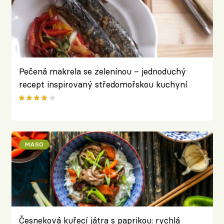
Pečená makrela se zeleninou – jednoduchý
recept inspirovaný středomořskou kuchyní
MASO
Česneková kuřecí játra s paprikou: rychlá