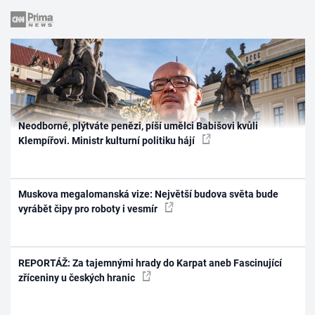
Neodborné, plýtváte penězi, píší umělci Babišovi kvůli
Klempířovi. Ministr kulturní politiku hájí
Muskova megalomanská vize: Největší budova světa bude
vyrábět čipy pro roboty i vesmír
REPORTÁŽ: Za tajemnými hrady do Karpat aneb Fascinující
zříceniny u českých hranic