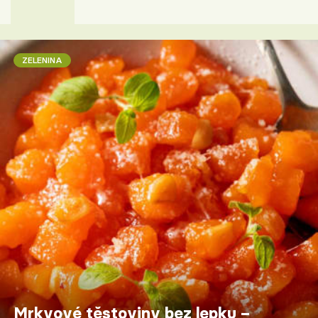
ZELENINA
Mrkvové těstoviny bez lepku –