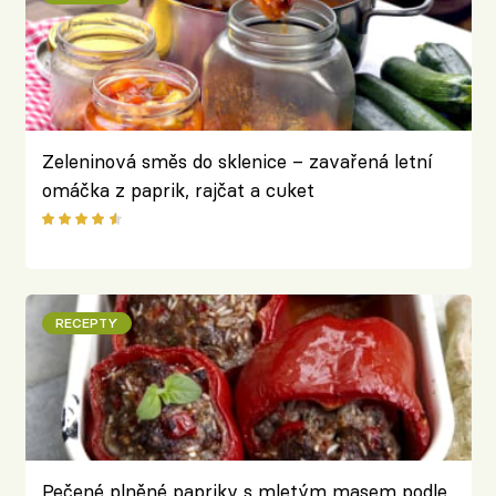
Zeleninová směs do sklenice – zavařená letní
omáčka z paprik, rajčat a cuket
RECEPTY
Pečené plněné papriky s mletým masem podle