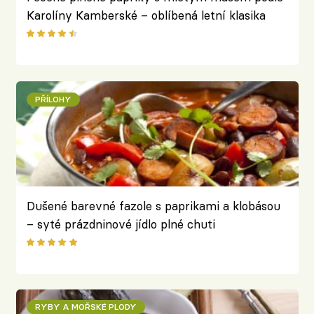
Karolíny Kamberské – oblíbená letní klasika
PŘÍLOHY
Dušené barevné fazole s paprikami a klobásou
– syté prázdninové jídlo plné chuti
RYBY A MOŘSKÉ PLODY