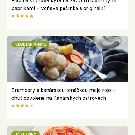
Pečená vepřová kýta na zázvoru s plněnými
paprikami – voňavá pečínka s originální
přílohou
VEGETARIÁNSKÉ
Brambory s kanárskou omáčkou mojo rojo –
chuť dovolené na Kanárských ostrovech
TĚSTOVINY