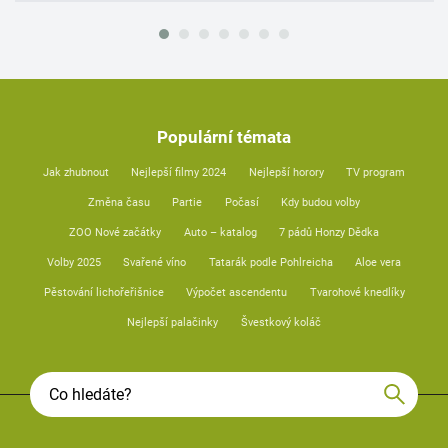
Populární témata
Jak zhubnout
Nejlepší filmy 2024
Nejlepší horory
TV program
Změna času
Partie
Počasí
Kdy budou volby
ZOO Nové začátky
Auto – katalog
7 pádů Honzy Dědka
Volby 2025
Svařené víno
Tatarák podle Pohlreicha
Aloe vera
Pěstování lichořeřišnice
Výpočet ascendentu
Tvarohové knedlíky
Nejlepší palačinky
Švestkový koláč