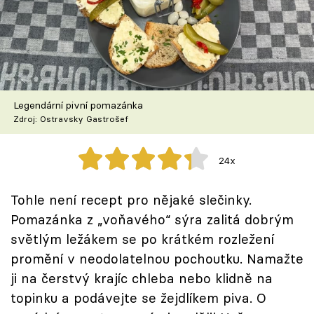
Škola vaření
Recepty z TV
Speciál: Cuketa
Legendární pivní pomazánka
Těhotnej kuchař
Zdroj: Ostravsky Gastrošef
Sledujte prima+
24x
Přihlášení
Tohle není recept pro nějaké slečinky.
Pomazánka z „voňavého“ sýra zalitá dobrým
světlým ležákem se po krátkém rozležení
Sledujte nás
promění v neodolatelnou pochoutku. Namažte
ji na čerstvý krajíc chleba nebo klidně na
topinku a podávejte se žejdlíkem piva. O