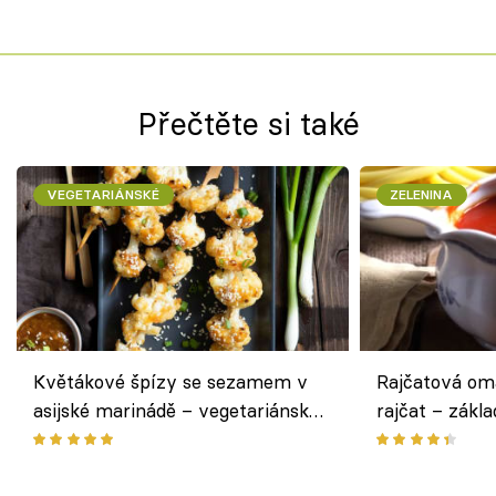
Přečtěte si také
VEGETARIÁNSKÉ
ZELENINA
Květákové špízy se sezamem v
Rajčatová om
asijské marinádě – vegetariánská
rajčat – zákla
chuťovka z grilu