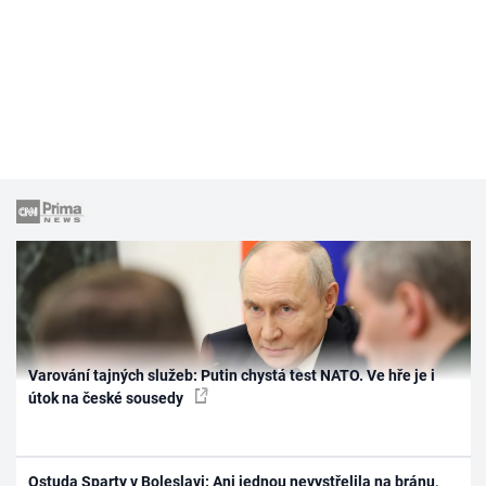
Varování tajných služeb: Putin chystá test NATO. Ve hře je i
útok na české sousedy
Ostuda Sparty v Boleslavi: Ani jednou nevystřelila na bránu,