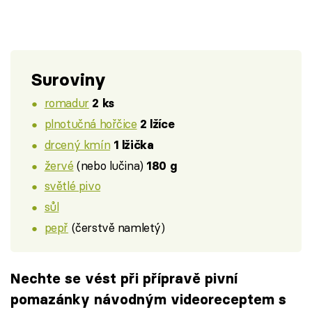
Suroviny
romadur
2 ks
plnotučná hořčice
2 lžíce
drcený kmín
1 lžička
žervé
(nebo lučina)
180 g
světlé pivo
sůl
pepř
(čerstvě namletý)
Nechte se vést při přípravě pivní
pomazánky návodným videoreceptem s