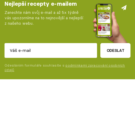
Nejlepší recepty e-mailem
Zanechte nám svůj e-mail a až 5x týdně
vás upozorníme na to nejnovější a nejlepší
z našeho webu.
ODESLAT
Odesláním formuláře souhlasíte s
podmínkami zpracování osobních
údajů