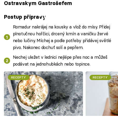
Ostravskym Gastrošefem
Failed to fetch
Postup přípravy
Romadur nakrájej na kousky a vlož do mísy. Přidej
plnotučnou hořčici, drcený kmín a vaničku žervé
nebo lučiny. Míchej a podle potřeby přidávej světlé
pivo. Nakonec dochuť solí a pepřem.
Nechej uležet v lednici nejlépe přes noc a můžeš
podávat na jednohubkách nebo topince.
RECEPTY
RECEPTY