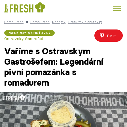
Prima Fresh
■
Prima Fresh
Recepty
Předkrmy a chuťovky
Kuře
Polévky k večeři
Rychlé večeře
Trendy:
PŘEDKRMY A CHUŤOVKY
Pin it
Ostravsky Gastrošef
Česká kuchyně
Čokoláda
Vaříme s Ostravskym
Gastrošefem: Legendární
pivní pomazánka s
Témata
romadurem
Recepty
Články
TV Program