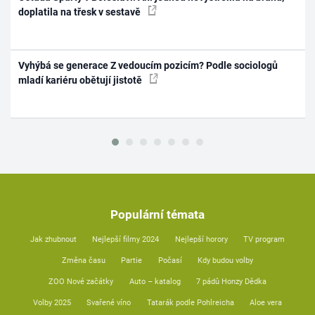
doplatila na třesk v sestavě
Vyhýbá se generace Z vedoucím pozicím? Podle sociologů
mladí kariéru obětují jistotě
Populární témata
Jak zhubnout
Nejlepší filmy 2024
Nejlepší horory
TV program
Změna času
Partie
Počasí
Kdy budou volby
ZOO Nové začátky
Auto – katalog
7 pádů Honzy Dědka
Volby 2025
Svařené víno
Tatarák podle Pohlreicha
Aloe vera