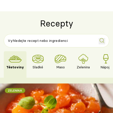
Recepty
Těstoviny
Sladké
Maso
Zelenina
Nápoje
ZELENINA