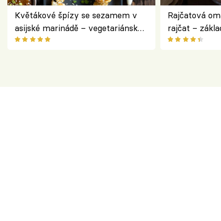
Květákové špízy se sezamem v
Rajčatová om
asijské marinádě – vegetariánská
rajčat – zákla
chuťovka z grilu