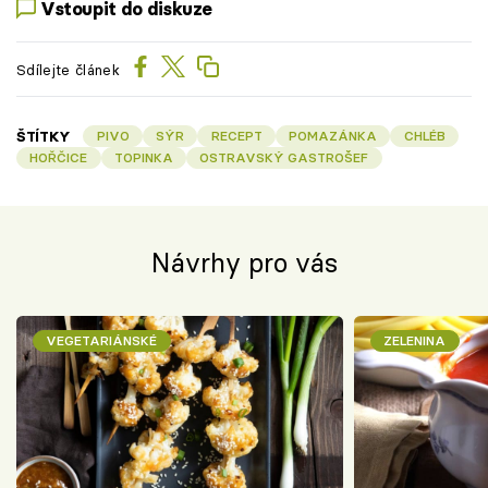
Vstoupit do diskuze
Sdílejte článek
ŠTÍTKY
PIVO
SÝR
RECEPT
POMAZÁNKA
CHLÉB
HOŘČICE
TOPINKA
OSTRAVSKÝ GASTROŠEF
Návrhy pro vás
VEGETARIÁNSKÉ
ZELENINA