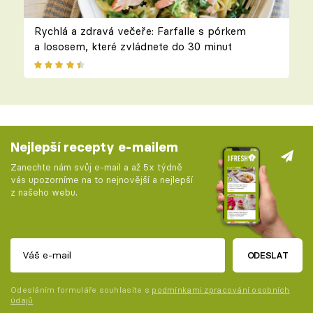
Rychlá a zdravá večeře: Farfalle s pórkem
a lososem, které zvládnete do 30 minut
Nejlepší recepty e-mailem
Zanechte nám svůj e-mail a až 5x týdně
vás upozorníme na to nejnovější a nejlepší
z našeho webu.
ODESLAT
Odesláním formuláře souhlasíte s
podmínkami zpracování osobních
údajů