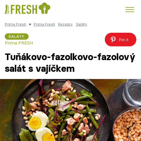
Prima Fresh
■
Prima Fresh
Recepty
Saláty
Kuře
Polévky k večeři
Rychlé večeře
Trendy:
SALÁTY
Pin it
Prima FRESH
Česká kuchyně
Čokoláda
Tuňákovo-fazolkovo-fazolový
salát s vajíčkem
Témata
Recepty
Články
TV Program