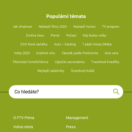
Populární témata
Jak zhubnout
Nejlepší filmy 2024
Nejlepší horory
TV program
Změna času
Partie
Počasí
Kdy budou volby
ZOO Nové začátky
Auto – katalog
7 pádů Honzy Dědka
Volby 2025
Svařené víno
Tatarák podle Pohlreicha
Aloe vera
Pěstování lichořeřišnice
Výpočet ascendentu
Tvarohové knedlíky
Nejlepší palačinky
Švestkový koláč
O FTV Prima
Management
Volná místa
Press