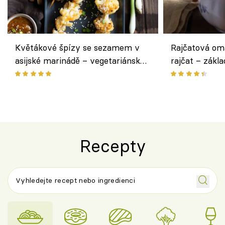
Květákové špízy se sezamem v
Rajčatová om
asijské marinádě – vegetariánská
rajčat – zákla
chuťovka z grilu
Recepty