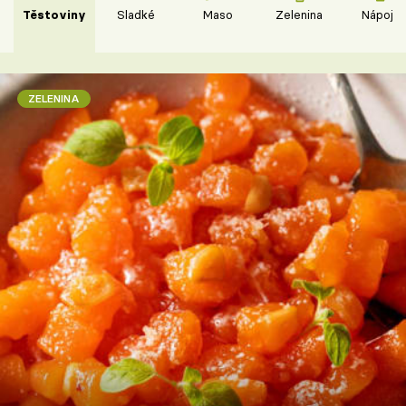
Těstoviny
Sladké
Maso
Zelenina
Nápoje
ZELENINA