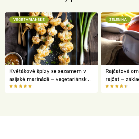
VEGETARIÁNSKÉ
ZELENINA
Květákové špízy se sezamem v
Rajčatová om
asijské marinádě – vegetariánská
rajčat – zákla
chuťovka z grilu