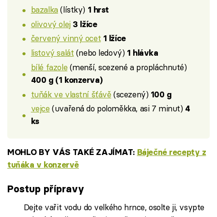
bazalka
(lístky)
1 hrst
olivový olej
3 lžíce
červený vinný ocet
1 lžíce
listový salát
(nebo ledový)
1 hlávka
bílé fazole
(menší, scezené a propláchnuté)
400 g (1 konzerva)
tuňák ve vlastní šťávě
(scezený)
100 g
vejce
(uvařená do poloměkka, asi 7 minut)
4
ks
MOHLO BY VÁS TAKÉ ZAJÍMAT:
Báječné recepty z
tuňáka v konzervě
Postup přípravy
Dejte vařit vodu do velkého hrnce, osolte ji, vsypte