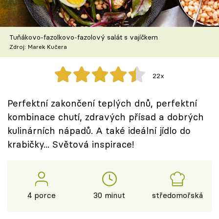
Škola vaření
Recepty z TV
Tuňákovo-fazolkovo-fazolový salát s vajíčkem
Zdroj: Marek Kučera
Speciál: Cuketa
22x
Těhotnej kuchař
Perfektní zakončení teplých dnů, perfektní
Sledujte prima+
kombinace chutí, zdravých přísad a dobrých
kulinárních nápadů. A také ideální jídlo do
Přihlášení
krabičky... Světová inspirace!
Sledujte nás
4 porce
30 minut
středomořská