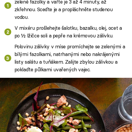
zelené fazolky a vařte je 3 až 4 minuty, až
zkřehnou. Sceďte je a propláchněte studenou
vodou.
V mixéru prošlehejte šalotku, bazalku, olej, ocet a
po ½ lžičce soli a pepře na krémovou zálivku.
Polovinu zálivky v míse promíchejte se zelenými a
bílými fazolkami, natrhanými nebo nakrájenými
listy salátu a tuňákem. Zalijte zbylou zálivkou a
poklaďte půlkami uvařených vajec.