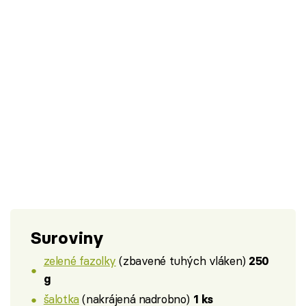
Suroviny
zelené fazolky
(zbavené tuhých vláken)
250
g
šalotka
(nakrájená nadrobno)
1 ks