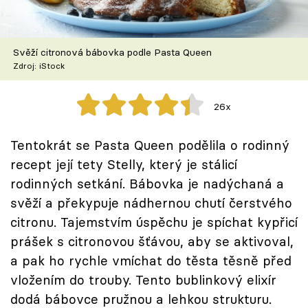
Škola vaření
Recepty z TV
Svěží citronová bábovka podle Pasta Queen
Zdroj: iStock
Speciál: Cuketa
26x
Těhotnej kuchař
Tentokrát se Pasta Queen podělila o rodinný
Sledujte prima+
recept její tety Stelly, který je stálicí
rodinných setkání. Bábovka je nadýchaná a
Přihlášení
svěží a překypuje nádhernou chutí čerstvého
citronu. Tajemstvím úspěchu je spíchat kypřicí
prášek s citronovou šťávou, aby se aktivoval,
Sledujte nás
a pak ho rychle vmíchat do těsta těsně před
vložením do trouby. Tento bublinkový elixír
dodá bábovce pružnou a lehkou strukturu.