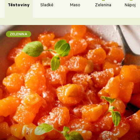
Těstoviny
Sladké
Maso
Zelenina
Nápoje
ZELENINA