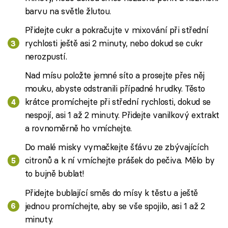
barvu na světle žlutou.
Přidejte cukr a pokračujte v mixování při střední
rychlosti ještě asi 2 minuty, nebo dokud se cukr
nerozpustí.
Nad mísu položte jemné síto a prosejte přes něj
mouku, abyste odstranili případné hrudky. Těsto
krátce promíchejte při střední rychlosti, dokud se
nespojí, asi 1 až 2 minuty. Přidejte vanilkový extrakt
a rovnoměrně ho vmíchejte.
Do malé misky vymačkejte šťávu ze zbývajících
citronů a k ní vmíchejte prášek do pečiva. Mělo by
to bujně bublat!
Přidejte bublající směs do mísy k těstu a ještě
jednou promíchejte, aby se vše spojilo, asi 1 až 2
minuty.