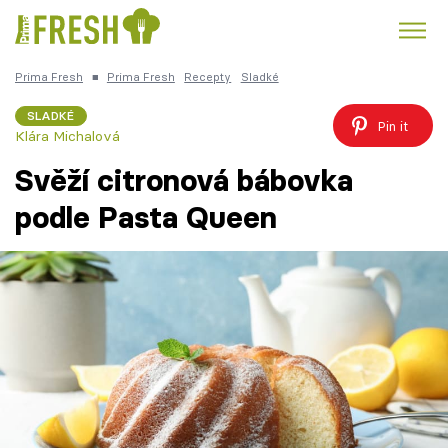
Prima Fresh
■
Prima Fresh
Recepty
Sladké
Kuře
Polévky k večeři
Rychlé večeře
Trendy:
SLADKÉ
Pin it
Klára Michalová
Česká kuchyně
Čokoláda
Svěží citronová bábovka
podle Pasta Queen
Témata
Recepty
Články
TV Program