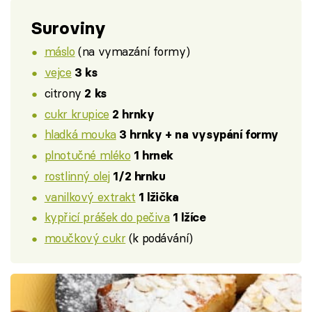
Suroviny
máslo
(na vymazání formy)
vejce
3 ks
citrony
2 ks
cukr krupice
2 hrnky
hladká mouka
3 hrnky + na vysypání formy
plnotučné mléko
1 hrnek
rostlinný olej
1/2 hrnku
vanilkový extrakt
1 lžička
kypřicí prášek do pečiva
1 lžíce
moučkový cukr
(k podávání)