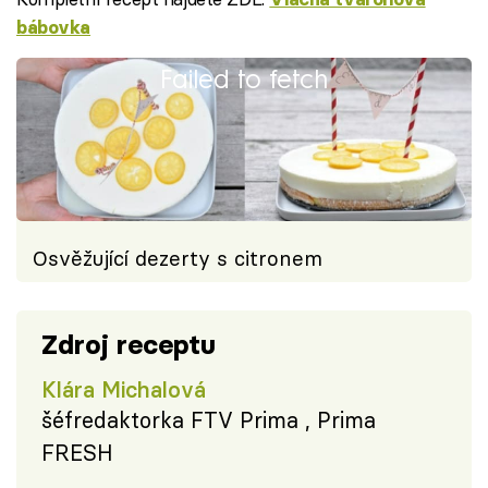
bábovka
Failed to fetch
Osvěžující dezerty s citronem
Zdroj receptu
Klára Michalová
šéfredaktorka FTV Prima , Prima
FRESH