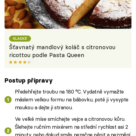
SLADKÉ
Šťavnatý mandlový koláč s citronovou
ricottou podle Pasta Queen
Postup přípravy
Předehřejte troubu na 180 °C. Vydatně vymažte
máslem velkou formu na bábovku, poté ji vysypte
moukou a dejte ji stranou.
Ve velké míse smíchejte vejce a citronovou kůru.
Šlehejte ručním mixérem na střední rychlost asi 2
minuty, nebo dokud směs nezačne pěnit a nezmění