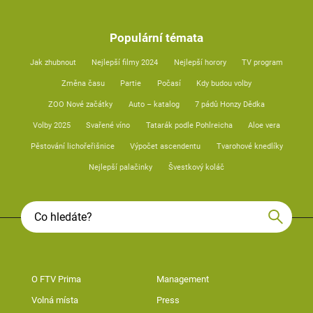
Populární témata
Jak zhubnout
Nejlepší filmy 2024
Nejlepší horory
TV program
Změna času
Partie
Počasí
Kdy budou volby
ZOO Nové začátky
Auto – katalog
7 pádů Honzy Dědka
Volby 2025
Svařené víno
Tatarák podle Pohlreicha
Aloe vera
Pěstování lichořeřišnice
Výpočet ascendentu
Tvarohové knedlíky
Nejlepší palačinky
Švestkový koláč
O FTV Prima
Management
Volná místa
Press