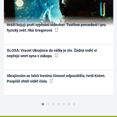
Hráči bojují proti vypínání videoher. Tvoříme precedent i pro
fyzický svět, říká Gregorová
GLOSA: Vracet Ukrajince do války je zlo. Žádný rodič si
nepřeje smrt syna v zákopu
Ukrajincům se lehčí trestná činnost odpouštěla, tvrdí Koten.
Pospíšil chtěl vidět čísla