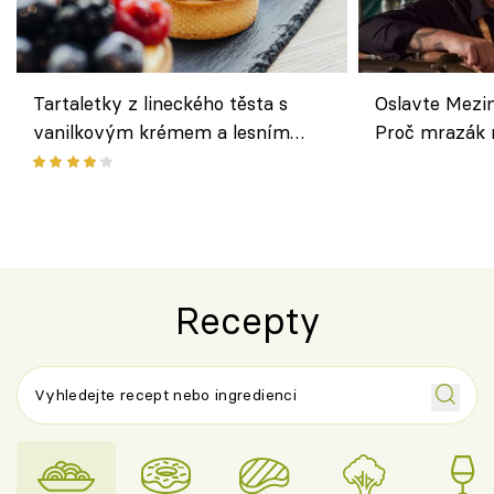
Tartaletky z lineckého těsta s
Oslavte Mezin
vanilkovým krémem a lesním
Proč mrazák n
ovocem podle Bread Society
horku vsadit 
Recepty