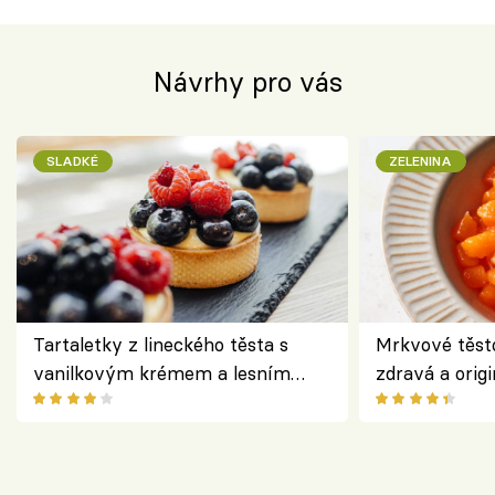
Návrhy pro vás
SLADKÉ
ZELENINA
Tartaletky z lineckého těsta s
Mrkvové těst
vanilkovým krémem a lesním
zdravá a origi
ovocem podle Bread Society
klasiky