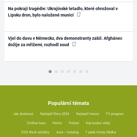
Na pokraji tragédie: Ukrajinské letadlo, které ohrožoval v
Lipsku dron, bylo naložené municí
Vjel do davu v Německu, dva demonstranty zabil. Afghánec
dožije za mřížemi, rozhodl soud
Populární témata
Jak zhubnout
Nejlepší filmy 2024
Nejlepší horory
TV program
Změna času
Partie
Počasí
Kdy budou volby
ZOO Nové začátky
Auto – katalog
7 pádů Honzy Dědka