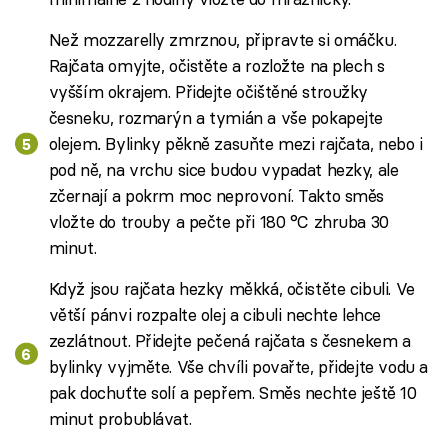
Než mozzarelly zmrznou, připravte si omáčku.
Rajčata omyjte, očistěte a rozložte na plech s
vyšším okrajem. Přidejte očištěné stroužky
česneku, rozmarýn a tymián a vše pokapejte
olejem
.
Bylinky pěkně zasuňte mezi rajčata, nebo i
pod ně, na vrchu sice budou vypadat hezky, ale
zčernají a pokrm moc neprovoní. Takto směs
vložte do trouby a pečte při 180 °C zhruba 30
minut.
Když jsou rajčata hezky měkká, očistěte cibuli. Ve
větší pánvi rozpalte olej a cibuli nechte lehce
zezlátnout. Přidejte pečená rajčata s česnekem a
bylinky vyjměte. Vše chvíli povařte, přidejte vodu a
pak dochuťte solí a pepřem. Směs nechte ještě 10
minut probublávat.