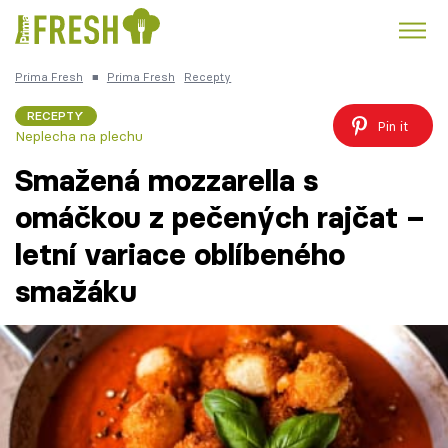
Prima Fresh
■
Prima Fresh
Recepty
Kuře
Polévky k večeři
Rychlé večeře
Trendy:
RECEPTY
Pin it
Neplecha na plechu
Česká kuchyně
Čokoláda
Smažená mozzarella s
omáčkou z pečených rajčat –
letní variace oblíbeného
Témata
smažáku
Recepty
Články
TV Program