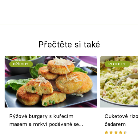
Přečtěte si také
PŘÍLOHY
RECEPTY
Rýžové burgery s kuřecím
Cuketové rizo
masem a mrkví podávané se
čedarem
salátem – lehká a chutná večeře