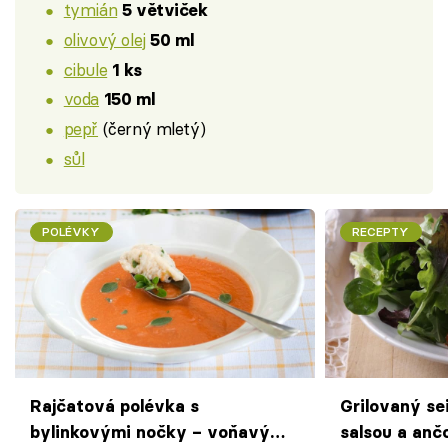
tymián
5 větviček
olivový olej
50 ml
cibule
1 ks
voda
150 ml
pepř
(černý mletý)
sůl
POLÉVKY
RECEPTY
Rajčatová polévka s
Grilovaný se
bylinkovými nočky – voňavý
salsou a anč