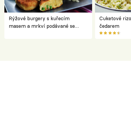
Rýžové burgery s kuřecím
Cuketové rizo
masem a mrkví podávané se
čedarem
salátem – lehká a chutná večeře