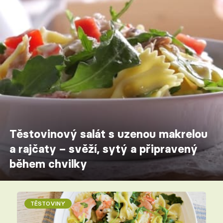
Těstovinový salát s uzenou makrelou
a rajčaty – svěží, sytý a připravený
během chvilky
TĚSTOVINY