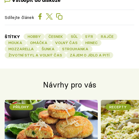
Sdílejte článek
ŠTÍTKY
HOBBY
ČESNEK
SŮL
SÝR
RAJČE
MOUKA
OMÁČKA
VOLNÝ ČAS
HRNEC
MOZZARELLA
ŠUNKA
STROUHANKA
ŽIVOTNÍ STYL A VOLNÝ ČAS
ZÁJEM O JÍDLO A PITÍ
Návrhy pro vás
PŘÍLOHY
RECEPTY