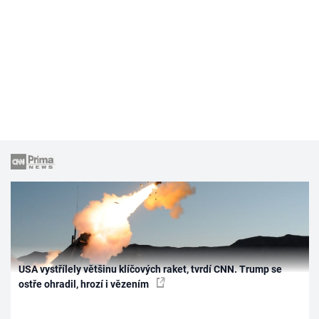
USA vystřílely většinu klíčových raket, tvrdí CNN. Trump se
ostře ohradil, hrozí i vězením