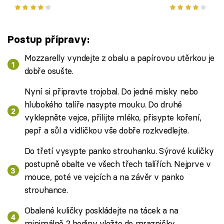
recept z čerstvých letních
specialita z g
rajčat
Postup přípravy:
Mozzarelly vyndejte z obalu a papírovou utěrkou je
dobře osušte.
Nyní si připravte trojobal. Do jedné misky nebo
hlubokého talíře nasypte mouku. Do druhé
vyklepněte vejce, přilijte mléko, přisypte koření,
pepř a sůl a vidličkou vše dobře rozkvedlejte.
Do třetí vysypte panko strouhanku. Sýrové kuličky
postupně obalte ve všech třech talířích. Nejprve v
mouce, poté ve vejcích a na závěr v panko
strouhance.
Obalené kuličky poskládejte na tácek a na
minimálně 2 hodiny vložte do mrazničky.