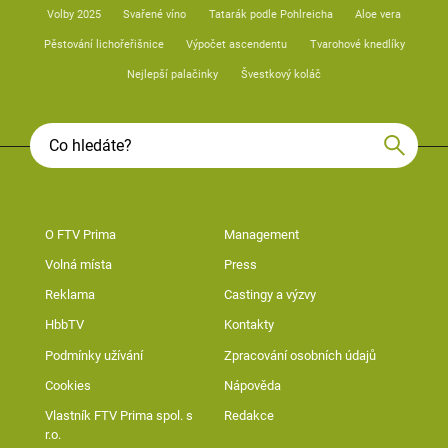
Volby 2025
Svařené víno
Tatarák podle Pohlreicha
Aloe vera
Pěstování lichořeřišnice
Výpočet ascendentu
Tvarohové knedlíky
Nejlepší palačinky
Švestkový koláč
O FTV Prima
Management
Volná místa
Press
Reklama
Castingy a výzvy
HbbTV
Kontakty
Podmínky užívání
Zpracování osobních údajů
Cookies
Nápověda
Vlastník FTV Prima spol. s
Redakce
r.o.