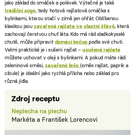
jako základ do omáček a polévek. Výtečné je také
, tedy hotová rajčatová omáčka s
tradiční sugo
bylinkami, kterou stačí v zimě jen ohřát. Oblíbenou
klasikou jsou
, která
zavařená rajčata ve vlastní šťávě
zachovají čerstvou chuť léta. Kdo má rád sladkokyselé
chutě, může připravit
podle své chuti.
domácí kečup
Velmi praktické je i sušení rajčat –
usušená rajčata
můžete uchovat v oleji s bylinkami. A pokud máte rádi
zeleninové směsi,
(směs rajčat, paprik a
zavařené lečo
cibule) je ideální jako rychlá příloha nebo základ pro
různá jídla.
Zdroj receptu
Neplecha na plechu
Markéta a František Lorencovi