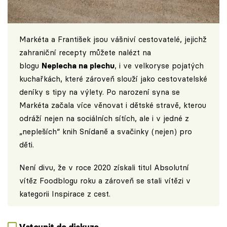
Markéta a František jsou vášniví cestovatelé, jejichž
zahraniční recepty můžete nalézt na
blogu
Neplecha na plechu
, i ve velkoryse pojatých
kuchařkách, které zároveň slouží jako cestovatelské
deníky s tipy na výlety. Po narození syna se
Markéta začala více věnovat i dětské stravě, kterou
odráží nejen na sociálních sítích, ale i v jedné z
„nepleších“ knih Snídaně a svačinky (nejen) pro
děti.
Není divu, že v roce 2020 získali titul Absolutní
vítěz Foodblogu roku a zároveň se stali vítězi v
kategorii Inspirace z cest.
Vstoupit do diskuze