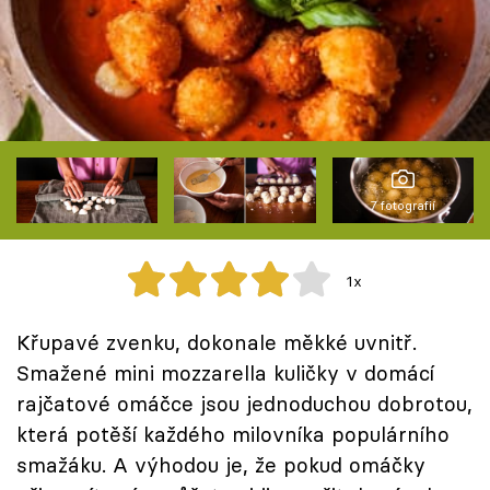
Škola vaření
Recepty z TV
Speciál: Cuketa
Těhotnej kuchař
7 fotografií
Sledujte prima+
1x
Přihlášení
Křupavé zvenku, dokonale měkké uvnitř.
Smažené mini mozzarella kuličky v domácí
Sledujte nás
rajčatové omáčce jsou jednoduchou dobrotou,
která potěší každého milovníka populárního
smažáku. A výhodou je, že pokud omáčky