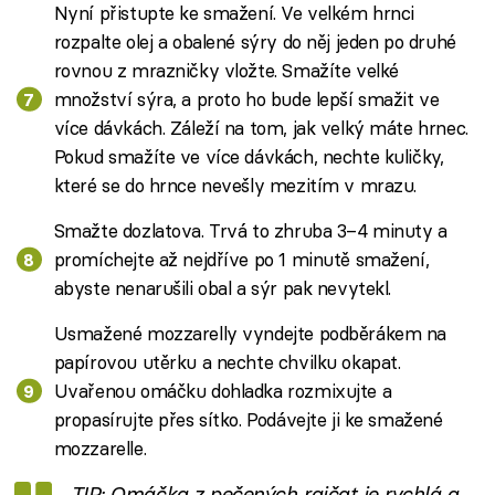
Nyní přistupte ke smažení. Ve velkém hrnci
rozpalte olej a obalené sýry do něj jeden po druhé
rovnou z mrazničky vložte. Smažíte velké
množství sýra, a proto ho bude lepší smažit ve
více dávkách. Záleží na tom, jak velký máte hrnec.
Pokud smažíte ve více dávkách, nechte kuličky,
které se do hrnce nevešly mezitím v mrazu.
Smažte dozlatova. Trvá to zhruba 3–4 minuty a
promíchejte až nejdříve po 1 minutě smažení,
abyste nenarušili obal a sýr pak nevytekl.
Usmažené mozzarelly vyndejte podběrákem na
papírovou utěrku a nechte chvilku okapat.
Uvařenou omáčku dohladka rozmixujte a
propasírujte přes sítko. Podávejte ji ke smažené
mozzarelle.
TIP: Omáčka z pečených rajčat je rychlá a