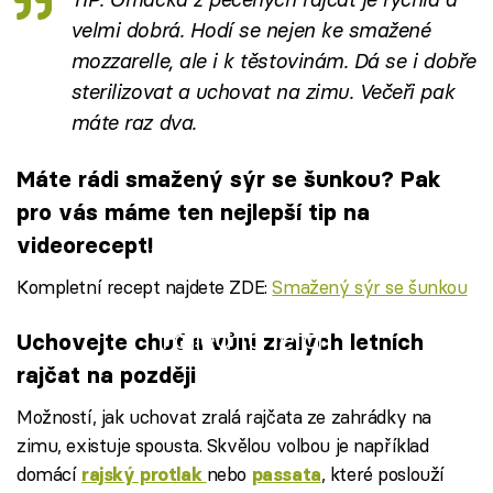
velmi dobrá. Hodí se nejen ke smažené
mozzarelle, ale i k těstovinám. Dá se i dobře
sterilizovat a uchovat na zimu. Večeři pak
máte raz dva.
Máte rádi smažený sýr se šunkou? Pak
pro vás máme ten nejlepší tip na
videorecept!
Kompletní recept najdete ZDE:
Smažený sýr se šunkou
Failed to fetch
Uchovejte chuť a vůni zralých letních
rajčat na později
Možností, jak uchovat zralá rajčata ze zahrádky na
zimu, existuje spousta. Skvělou volbou je například
domácí
nebo
, které poslouží
rajský protlak
passata