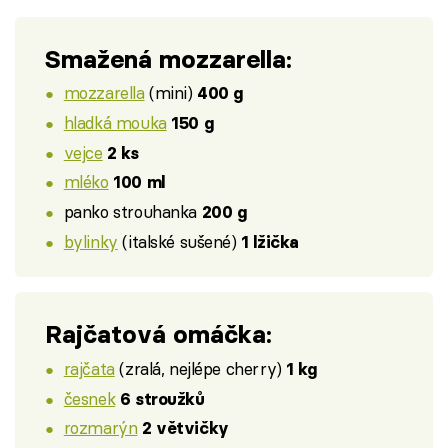
Smažená mozzarella:
mozzarella
(mini)
400 g
hladká mouka
150 g
vejce
2 ks
mléko
100 ml
panko strouhanka
200 g
bylinky
(italské sušené)
1 lžička
Rajčatová omáčka:
rajčata
(zralá, nejlépe cherry)
1 kg
česnek
6 stroužků
rozmarýn
2 větvičky