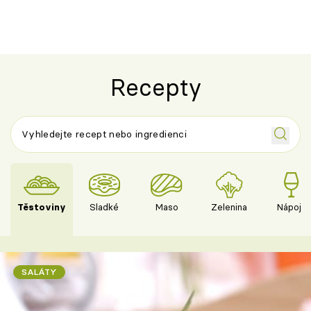
Recepty
Těstoviny
Sladké
Maso
Zelenina
Nápoje
SALÁTY