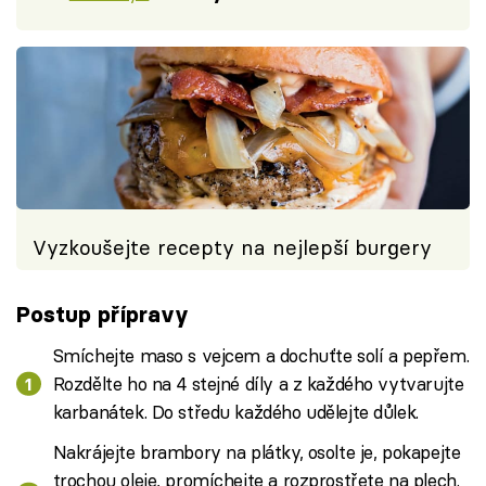
Vyzkoušejte recepty na nejlepší burgery
Postup přípravy
Smíchejte maso s vejcem a dochuťte solí a pepřem.
Rozdělte ho na 4 stejné díly a z každého vytvarujte
karbanátek. Do středu každého udělejte důlek.
Nakrájejte brambory na plátky, osolte je, pokapejte
trochou oleje, promíchejte a rozprostřete na plech.