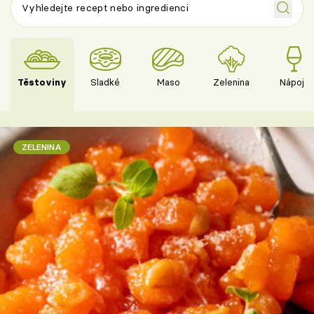
Těstoviny
Sladké
Maso
Zelenina
Nápoje
ZELENINA