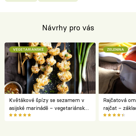
Návrhy pro vás
VEGETARIÁNSKÉ
ZELENINA
Květákové špízy se sezamem v
Rajčatová om
asijské marinádě – vegetariánská
rajčat – zákla
chuťovka z grilu