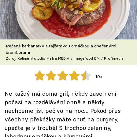
Škola vaření
Recepty z TV
Speciál: Cuketa
Pečené karbanátky s rajčatovou omáčkou a opečenými
Těhotnej kuchař
bramborami
Zdroj: Kulinární studio Mafra MEDIA / Imagefood BM / Profimedia
Sledujte prima+
19x
Přihlášení
Ne každý má doma gril, někdy zase není
počasí na rozdělávání ohně a někdy
Sledujte nás
nechceme jíst pečivo na noc… Pokud přes
všechny překážky máte chuť na burgery,
upečte je v troubě! S trochou zeleniny,
lahodnou omáčkou a křupavými