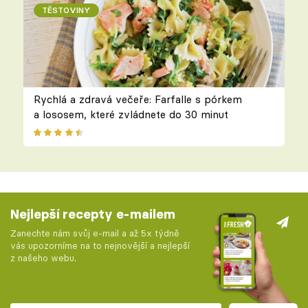
TĚSTOVINY
Rychlá a zdravá večeře: Farfalle s pórkem
a lososem, které zvládnete do 30 minut
Nejlepší recepty e-mailem
Zanechte nám svůj e-mail a až 5x týdně
vás upozorníme na to nejnovější a nejlepší
z našeho webu.