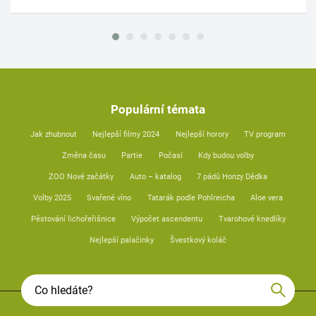
Populární témata
Jak zhubnout
Nejlepší filmy 2024
Nejlepší horory
TV program
Změna času
Partie
Počasí
Kdy budou volby
ZOO Nové začátky
Auto – katalog
7 pádů Honzy Dědka
Volby 2025
Svařené víno
Tatarák podle Pohlreicha
Aloe vera
Pěstování lichořeřišnice
Výpočet ascendentu
Tvarohové knedlíky
Nejlepší palačinky
Švestkový koláč