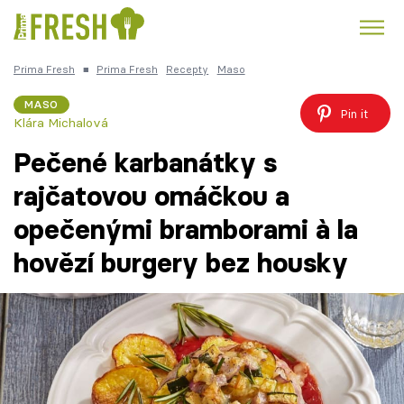
Prima Fresh
■
Prima Fresh
Recepty
Maso
Kuře
Polévky k večeři
Rychlé večeře
Trendy:
MASO
Pin it
Klára Michalová
Česká kuchyně
Čokoláda
Pečené karbanátky s
rajčatovou omáčkou a
opečenými bramborami à la
Témata
hovězí burgery bez housky
Recepty
Články
TV Program