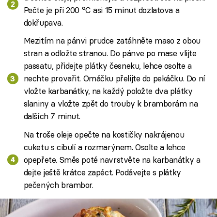
Pečte je při 200 °C asi 15 minut dozlatova a
dokřupava.
Mezitím na pánvi prudce zatáhněte maso z obou
stran a odložte stranou. Do pánve po mase vlijte
passatu, přidejte plátky česneku, lehce osolte a
nechte provařit. Omáčku přelijte do pekáčku. Do ní
vložte karbanátky, na každý položte dva plátky
slaniny a vložte zpět do trouby k bramborám na
dalších 7 minut.
Na troše oleje opečte na kostičky nakrájenou
cuketu s cibulí a rozmarýnem. Osolte a lehce
opepřete. Směs poté navrstvěte na karbanátky a
dejte ještě krátce zapéct. Podávejte s plátky
pečených brambor.