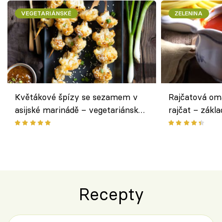
VEGETARIÁNSKÉ
ZELENINA
Květákové špízy se sezamem v
Rajčatová om
asijské marinádě – vegetariánská
rajčat – zákla
chuťovka z grilu
Recepty