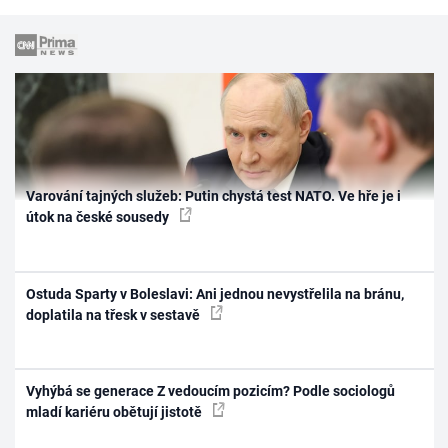
Varování tajných služeb: Putin chystá test NATO. Ve hře je i
útok na české sousedy
Ostuda Sparty v Boleslavi: Ani jednou nevystřelila na bránu,
doplatila na třesk v sestavě
Vyhýbá se generace Z vedoucím pozicím? Podle sociologů
mladí kariéru obětují jistotě