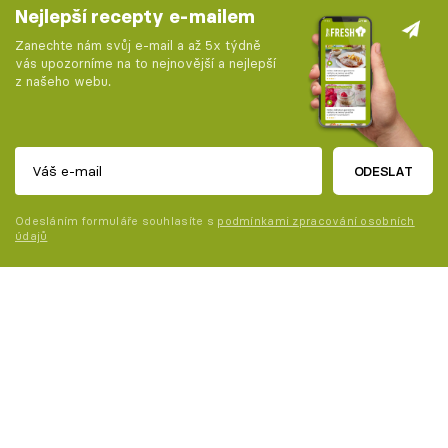
Nejlepší recepty e-mailem
Zanechte nám svůj e-mail a až 5x týdně
vás upozorníme na to nejnovější a nejlepší
z našeho webu.
ODESLAT
Odesláním formuláře souhlasíte s
podmínkami zpracování osobních
údajů