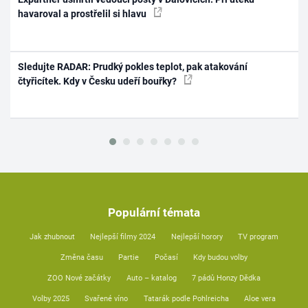
havaroval a prostřelil si hlavu
Sledujte RADAR: Prudký pokles teplot, pak atakování
čtyřicítek. Kdy v Česku udeří bouřky?
Populární témata
Jak zhubnout
Nejlepší filmy 2024
Nejlepší horory
TV program
Změna času
Partie
Počasí
Kdy budou volby
ZOO Nové začátky
Auto – katalog
7 pádů Honzy Dědka
Volby 2025
Svařené víno
Tatarák podle Pohlreicha
Aloe vera