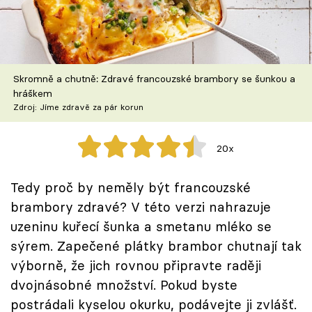
Škola vaření
Recepty z TV
Skromně a chutně: Zdravé francouzské brambory se šunkou a
Speciál: Cuketa
hráškem
Zdroj: Jíme zdravě za pár korun
Těhotnej kuchař
20x
Sledujte prima+
Tedy proč by neměly být francouzské
Přihlášení
brambory zdravé? V této verzi nahrazuje
uzeninu kuřecí šunka a smetanu mléko se
sýrem. Zapečené plátky brambor chutnají tak
Sledujte nás
výborně, že jich rovnou připravte raději
dvojnásobné množství. Pokud byste
postrádali kyselou okurku, podávejte ji zvlášť.