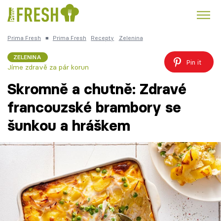
Prima Fresh
■
Prima Fresh
Recepty
Zelenina
Kuře
Polévky k večeři
Rychlé večeře
Trendy:
ZELENINA
Pin it
Jíme zdravě za pár korun
Česká kuchyně
Čokoláda
Skromně a chutně: Zdravé
francouzské brambory se
šunkou a hráškem
Témata
Recepty
Články
TV Program