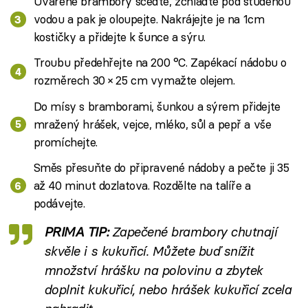
Uvařené brambory sceďte, zchlaďte pod studenou
vodou a pak je oloupejte. Nakrájejte je na 1cm
kostičky a přidejte k šunce a sýru.
Troubu předehřejte na 200 °C. Zapékací nádobu o
rozměrech 30 × 25 cm vymažte olejem.
Do mísy s bramborami, šunkou a sýrem přidejte
mražený hrášek, vejce, mléko, sůl a pepř a vše
promíchejte.
Směs přesuňte do připravené nádoby a pečte ji 35
až 40 minut dozlatova. Rozdělte na talíře a
podávejte.
PRIMA TIP:
Zapečené brambory chutnají
skvěle i s kukuřicí. Můžete buď snížit
množství hrášku na polovinu a zbytek
doplnit kukuřicí, nebo hrášek kukuřicí zcela