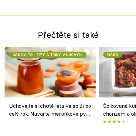
Přečtěte si také
JAK NA TO - TIPY A TRIKY V KUCHYNI
MASO
Uchovejte si chutě léta ve spíži po
Špikovaná kuř
celý rok. Navařte meruňkové pyré
chorizem a o
nebo středomořské sugo
letní zelenin
výraznou chu