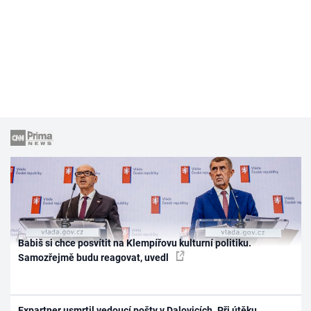
Babiš si chce posvítit na Klempířovu kulturní politiku.
Samozřejmě budu reagovat, uvedl
Expartner usmrtil vedoucí pošty v Dalovicích. Při útěku