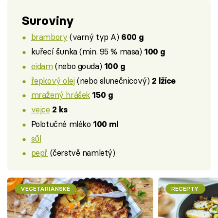
Suroviny
brambory
(varný typ A)
600 g
kuřecí šunka (min. 95 % masa)
100 g
eidam
(nebo gouda)
100 g
řepkový olej
(nebo slunečnicový)
2 lžíce
mražený hrášek
150 g
vejce
2 ks
Polotučné mléko
100 ml
sůl
pepř
(čerstvě namletý)
VEGETARIÁNSKÉ
RECEPTY