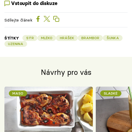
Vstoupit do diskuze
Sdílejte článek
ŠTÍTKY
SÝR
MLÉKO
HRÁŠEK
BRAMBOR
ŠUNKA
UZENINA
Návrhy pro vás
MASO
SLADKÉ