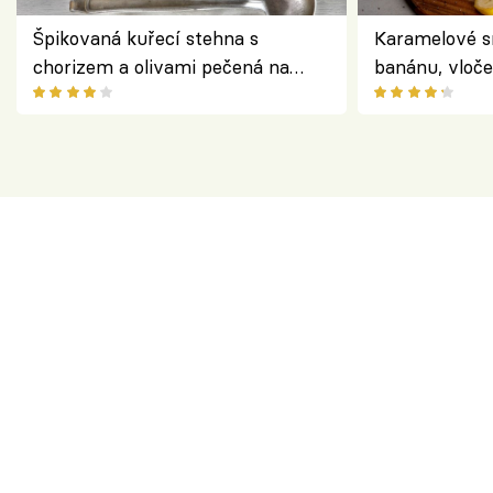
Špikovaná kuřecí stehna s
Karamelové s
chorizem a olivami pečená na
banánu, vloče
letní zelenině – šťavnaté maso s
snídaně do sk
výraznou chutí inspirovanou
Španělskem