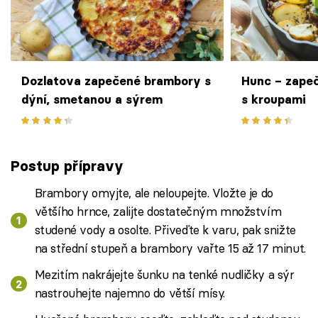
Dozlatova zapečené brambory s
Hunc – zape
dýní, smetanou a sýrem
s kroupami
Postup přípravy
Brambory omyjte, ale neloupejte. Vložte je do
většího hrnce, zalijte dostatečným množstvím
studené vody a osolte. Přiveďte k varu, pak snižte
na střední stupeň a brambory vařte 15 až 17 minut.
Mezitím nakrájejte šunku na tenké nudličky a sýr
nastrouhejte najemno do větší mísy.