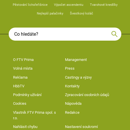
Pěstování lichořeřišnice
Výpočet ascendentu
Tvarohové knedlíky
Nejlepší palačinky
Švestkový koláč
O FTV Prima
Management
Volná místa
Press
Reklama
Castingy a výzvy
HbbTV
Kontakty
Podmínky užívání
Zpracování osobních údajů
Cookies
Nápověda
Vlastník FTV Prima spol. s
Redakce
r.o.
Nahlásit chybu
Nastavení soukromí