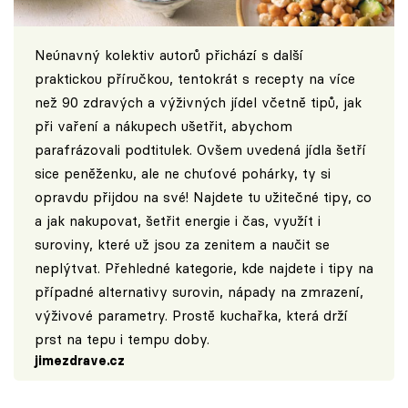
Neúnavný kolektiv autorů přichází s další
praktickou příručkou, tentokrát s recepty na více
než 90 zdravých a výživných jídel včetně tipů, jak
při vaření a nákupech ušetřit, abychom
parafrázovali podtitulek. Ovšem uvedená jídla šetří
sice peněženku, ale ne chuťové pohárky, ty si
opravdu přijdou na své! Najdete tu užitečné tipy, co
a jak nakupovat, šetřit energie i čas, využít i
suroviny, které už jsou za zenitem a naučit se
neplýtvat. Přehledné kategorie, kde najdete i tipy na
případné alternativy surovin, nápady na zmrazení,
výživové parametry. Prostě kuchařka, která drží
prst na tepu i tempu doby.
jimezdrave.cz