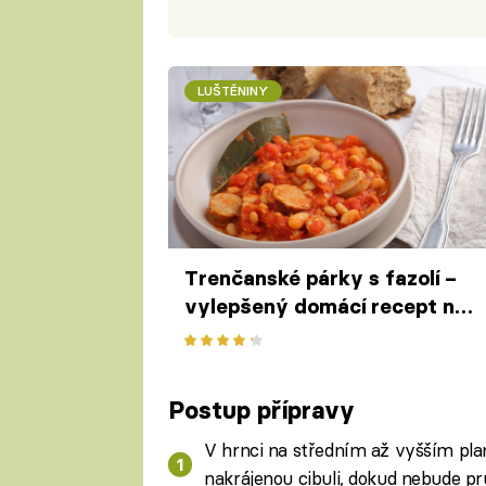
LUŠTĚNINY
Trenčanské párky s fazolí –
vylepšený domácí recept na
trampskou klasiku
Postup přípravy
V hrnci na středním až vyšším pl
nakrájenou cibuli, dokud nebude pr