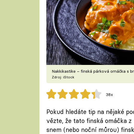
Nakkikastike – finská párková omáčka s 
Zdroj: iStock
38x
Pokud hledáte tip na nějaké pod
vězte, že tato finská omáčka z
snem (nebo noční můrou) finsk