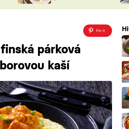
ŠÉFREDAK
VYCHYTÁVKY
SOUTĚŽ FR
NA NÁKUPECH
ČASOPIS
Hi
Pin it
 finská párková
borovou kaší