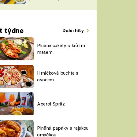
TORKY
ESH
t týdne
Další hity
Plněné cukety s krůtím
masem
Hrníčková buchta s
ovocem
Aperol Spritz
Plněné papriky s rajskou
omáčkou