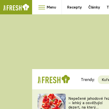
Menu
Recepty
Články
T
Oblíbené
Přílohy
recepty
HRANOLKY
HOUBY
KNEDLÍKY
DÝNĚ
KAŠE
RYCHLOVKY
Trendy:
Kuř
Populární
Videorecept
Nepečené jahodové ře
– lehký a osvěžující
kuchaři
dezert, na který
TEĎ VAŘÍ ŠÉF!