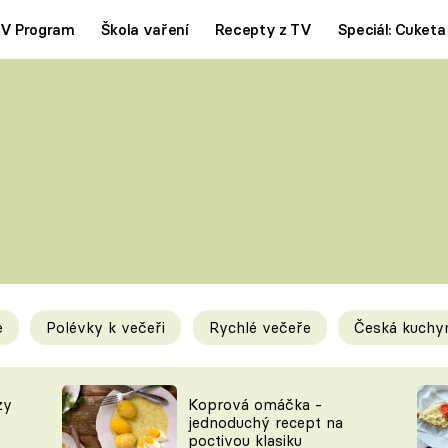
V Program
Škola vaření
Recepty z TV
Speciál: Cuketa
Polévky
Saláty
ČESKÁ KLASIKA
TĚSTOVIN
SILNÉ VÝVARY
SLADKÉ
KRÉMOVÉ
BEZMASÁ J
e
Polévky k večeři
Rychlé večeře
Česká kuchy
y
Tipy a triky
Novink
zy
Koprová omáčka -
jednoduchý recept na
poctivou klasiku
KAM ZA JÍDLEM
BLOG