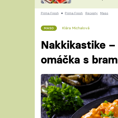
nepotřebujete troubu
ZDENĚK
ČESKO NA TALÍŘI
POHLREICH
Prima Fresh
■
Prima Fresh
Recepty
Maso
KAROLÍNA,
JAROSLAV SAPÍK
DOMÁCÍ
Klára Michalová
MASO
KUCHAŘKA
KAROLÍNA
KAMBERSKÁ
Nakkikastike –
omáčka s bram