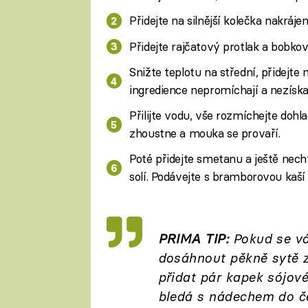
Přidejte na silnější kolečka nakráje
Přidejte rajčatový protlak a bobkov
Snižte teplotu na střední, přidejt
ingredience nepromíchají a nezíska
Přilijte vodu, vše rozmíchejte doh
zhoustne a mouka se provaří.
Poté přidejte smetanu a ještě nec
solí. Podávejte s bramborovou kaš
PRIMA TIP:
Pokud se vám
dosáhnout pěkně sytě z
přidat pár kapek sójov
bledá s nádechem do če