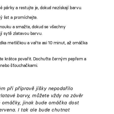
né párky a restujte je, dokud nezískají barvu.
ý list a promíchejte.
e mouku a smažte, dokud se všechny
jí sytě zlatavou barvu.
ladka metličkou a vařte asi 10 minut, až omáčka
hte krátce povařit. Dochuťte černým pepřem a
í nebo šťouchačkami.
 při přípravě jíšky nepodařilo
latavé barvy, můžete vždy na závěr
é omáčky, jinak bude omáčka dost
rvena. I tak ale bude chutnat