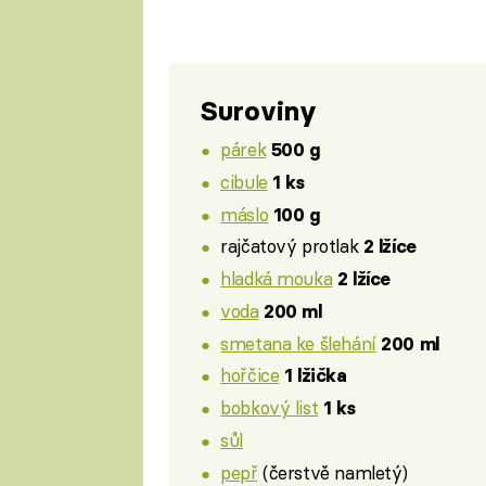
Suroviny
párek
500 g
cibule
1 ks
máslo
100 g
rajčatový protlak
2 lžíce
hladká mouka
2 lžíce
voda
200 ml
smetana ke šlehání
200 ml
hořčice
1 lžička
bobkový list
1 ks
sůl
pepř
(čerstvě namletý)