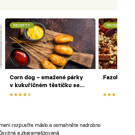
RECEPTY
RECEPTY
Corn dog – smažené párky
Fazolový p
v kukuřičném těstíčku se
sýrem
ameni rozpusťte máslo a osmahněte nadrobno
ůsvitná a zkaramelizovaná.