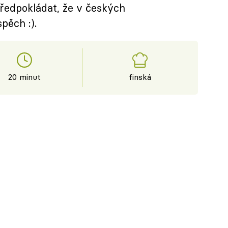
 předpokládat, že v českých
pěch :).
20 minut
finská