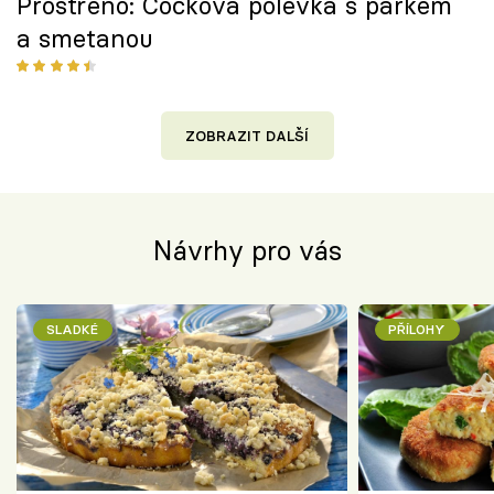
Prostřeno: Čočková polévka s párkem
a smetanou
ZOBRAZIT DALŠÍ
Návrhy pro vás
SLADKÉ
PŘÍLOHY