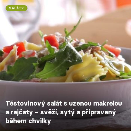
SALÁTY
Těstovinový salát s uzenou makrelou
a rajčaty – svěží, sytý a připravený
během chvilky