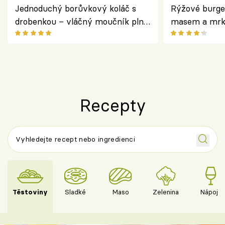
Jednoduchý borůvkový koláč s
Rýžové burge
drobenkou – vláčný moučník plný
masem a mrk
ovoce
salátem – leh
Recepty
Těstoviny
Sladké
Maso
Zelenina
Nápoje