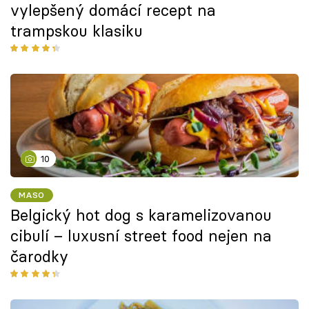
vylepšený domácí recept na
trampskou klasiku
10
MASO
Belgický hot dog s karamelizovanou
cibulí – luxusní street food nejen na
čarodky