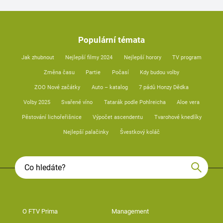
Populární témata
Jak zhubnout
Nejlepší filmy 2024
Nejlepší horory
TV program
Změna času
Partie
Počasí
Kdy budou volby
ZOO Nové začátky
Auto – katalog
7 pádů Honzy Dědka
Volby 2025
Svařené víno
Tatarák podle Pohlreicha
Aloe vera
Pěstování lichořeřišnice
Výpočet ascendentu
Tvarohové knedlíky
Nejlepší palačinky
Švestkový koláč
O FTV Prima
Management