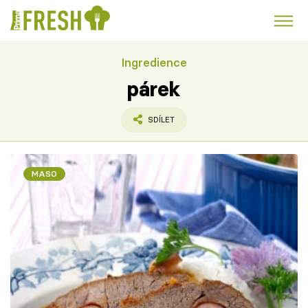
Ingredience
Kuře
Polévky k večeři
Rychlé večeře
Trendy:
párek
Česká kuchyně
Čokoláda
SDÍLET
MASO
Témata
Recepty
Články
TV Program