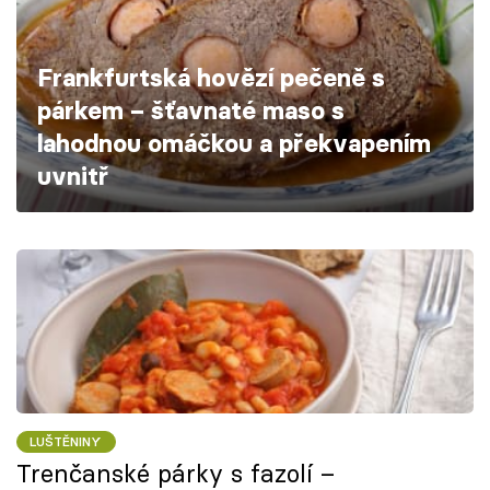
Škola vaření
Frankfurtská hovězí pečeně s
Recepty z TV
párkem – šťavnaté maso s
Speciál: Cuketa
lahodnou omáčkou a překvapením
uvnitř
Těhotnej kuchař
Sledujte prima+
Přihlášení
Sledujte nás
LUŠTĚNINY
Trenčanské párky s fazolí –