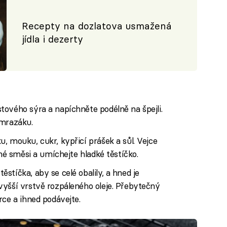
Recepty na dozlatova usmažená
jídla i dezerty
ového sýra a napíchněte podélně na špejli.
 mrazáku.
, mouku, cukr, kypřicí prášek a sůl. Vejce
ché směsi a umíchejte hladké těstíčko.
stíčka, aby se celé obalily, a hned je
vyšší vrstvě rozpáleného oleje. Přebytečný
rce a ihned podávejte.