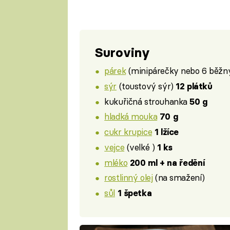
Suroviny
párek
(minipárečky nebo 6 běžn
sýr
(toustový sýr)
12 plátků
kukuřičná strouhanka
50 g
hladká mouka
70 g
cukr krupice
1 lžíce
vejce
(velké )
1 ks
mléko
200 ml + na ředění
rostlinný olej
(na smažení)
sůl
1 špetka