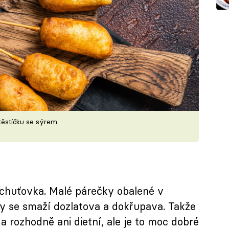
ěstíčku se sýrem
 chuťovka. Malé párečky obalené v
ky se smaží dozlatova a dokřupava. Takže
 a rozhodně ani dietní, ale je to moc dobré