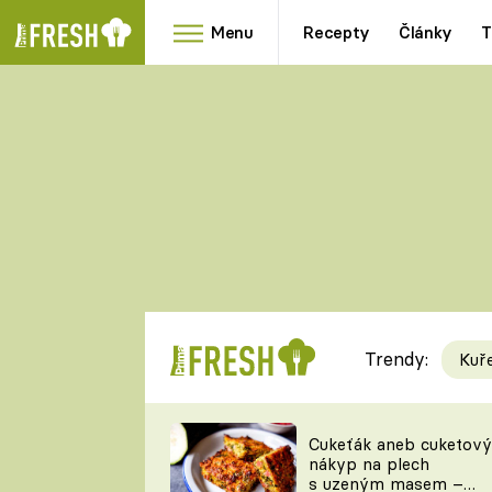
Menu
Recepty
Články
T
Oblíbené
Přílohy
recepty
HRANOLKY
HOUBY
KNEDLÍKY
DÝNĚ
KAŠE
RYCHLOVKY
Trendy:
Kuř
Populární
Videorecept
Cukeťák aneb cuketový
nákyp na plech
kuchaři
s uzeným masem –
TEĎ VAŘÍ ŠÉF!