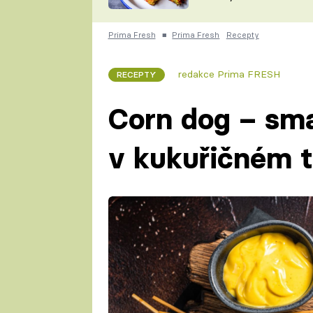
skvělý způsob, jak
ZDENĚK
zpracovat přerostlé
ČESKO NA TALÍŘI
cukety
POHLREICH
Prima Fresh
■
Prima Fresh
Recepty
KAROLÍNA,
JAROSLAV SAPÍK
DOMÁCÍ
redakce Prima FRESH
RECEPTY
KUCHAŘKA
KAROLÍNA
KAMBERSKÁ
Corn dog – sm
v kukuřičném t