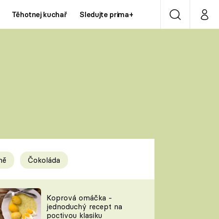
Těhotnej kuchař
Sledujte prima+
Vyhledávání
Můj p
Prima+
Y
CNN Prima NEWS
Prima ZOOM
ÍDLA
Prima LIVING
Prima Ženy
ně
Čokoláda
Prima LAJK
y
Koprová omáčka -
jednoduchý recept na
Sledujte nás
poctivou klasiku