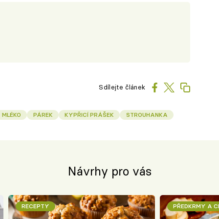
Sdílejte článek
MLÉKO
PÁREK
KYPŘICÍ PRÁŠEK
STROUHANKA
Návrhy pro vás
RECEPTY
PŘEDKRMY A 