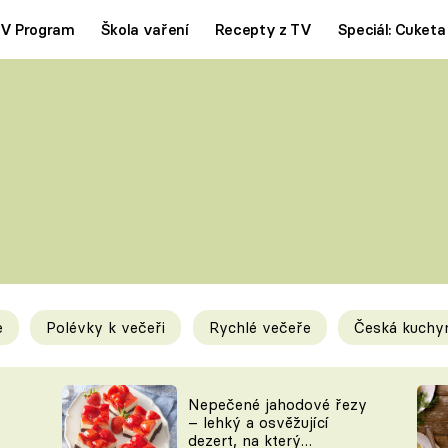
V Program
Škola vaření
Recepty z TV
Speciál: Cuketa
Polévky
Saláty
ČESKÁ KLASIKA
TĚSTOVIN
SILNÉ VÝVARY
SLADKÉ
KRÉMOVÉ
BEZMASÁ J
e
Polévky k večeři
Rychlé večeře
Česká kuchy
y
Tipy a triky
Novink
Nepečené jahodové řezy
– lehký a osvěžující
dezert, na který
KAM ZA JÍDLEM
BLOG