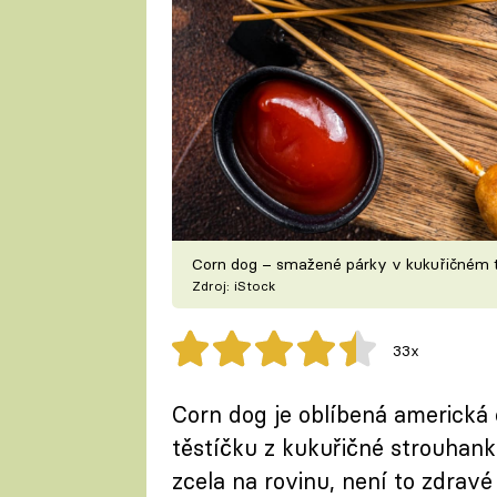
Corn dog – smažené párky v kukuřičném t
Zdroj: iStock
33x
Corn dog je oblíbená americká
těstíčku z kukuřičné strouhan
zcela na rovinu, není to zdravé