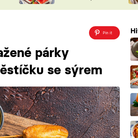
nepotřebujete troubu
ŠÉFREDAK
VYCHYTÁVKY
SOUTĚŽ FR
NA NÁKUPECH
ČASOPIS
Hi
Pin it
ažené párky
ěstíčku se sýrem