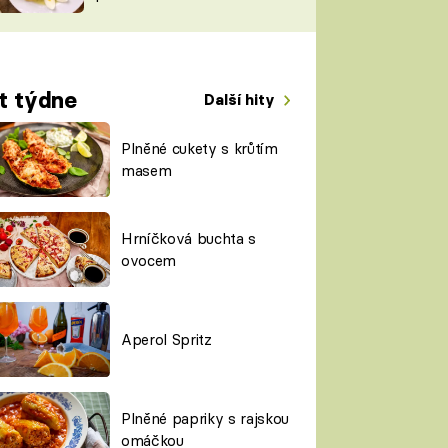
TORKY
ESH
t týdne
Další hity
Plněné cukety s krůtím
masem
Hrníčková buchta s
ovocem
Aperol Spritz
Plněné papriky s rajskou
omáčkou