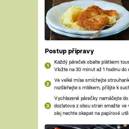
Postup přípravy
Každý páreček obalte plátkem toust
Vložte na 30 minut až 1 hodinu do
Ve velké míse smíchejte strouhanku
rozšlehejte s mlékem, přilijte k su
Vychlazené párečky namáčejte do tě
dozlatova z obou stran smažte ve 
olej nechte okapat na papírové utě