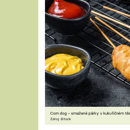
Corn dog – smažené párky v kukuřičném těs
Zdroj: iStock