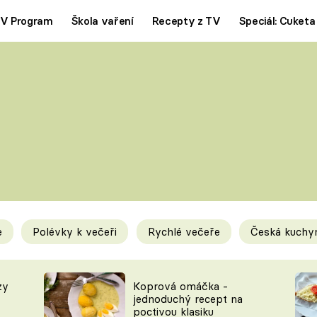
V Program
Škola vaření
Recepty z TV
Speciál: Cuketa
Polévky
Saláty
ČESKÁ KLASIKA
TĚSTOVIN
SILNÉ VÝVARY
SLADKÉ
KRÉMOVÉ
BEZMASÁ J
e
Polévky k večeři
Rychlé večeře
Česká kuchy
y
Tipy a triky
Novink
zy
Koprová omáčka -
jednoduchý recept na
poctivou klasiku
KAM ZA JÍDLEM
BLOG