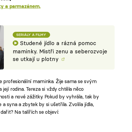
aty a parmazánem,
SERIÁLY A FILMY
Studené jídlo a rázná pomoc
maminky. Mistři zenu a seberozvoje
se utkají u plotny
je profesionální maminka. Žije sama se svým
 její rodina. Tereza si vždy chtěla něco
osti a nové zážitky. Pokud by vyhrála, tak by
 syna a zbytek by si ušetřila. Zvolila jídla,
dařit? Na talířích se objeví: