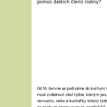
pomoc dalších členů rodiny?
Od 16. června se podíváme do kuchyní 
musí zvládnout úkol týdne, kterým jsou
nervozitu, nebo si kuchařky tohoto tý
na zrady ze strany surovin, spotřebičů,