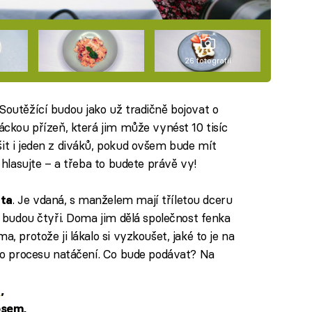
26 fotografií
Soutěžící budou jako už tradičně bojovat o
váckou přízeň, která jim může vynést 10 tisíc
šit i jeden z diváků, pokud ovšem bude mít
, hlasujte – a třeba to budete právě vy!
. Je vdaná, s manželem mají tříletou dceru
ta
zy budou čtyři. Doma jim dělá společnost fenka
, protože ji lákalo si vyzkoušet, jaké to je na
ého procesu natáčení. Co bude podávat? Na
u
,
psem,