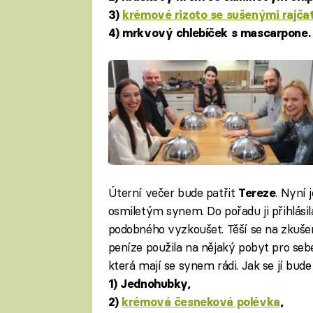
3)
krémové rizoto se sušenými rajč
4) mrkvový chlebíček s mascarpone.
Úterní večer bude patřit
. Nyní 
Tereze
osmiletým synem. Do pořadu ji přihlásila
podobného vyzkoušet. Těší se na zkušen
peníze použila na nějaký pobyt pro sebe a
která mají se synem rádi. Jak se jí bude 
1) Jednohubky,
2)
krémová česneková polévka
,