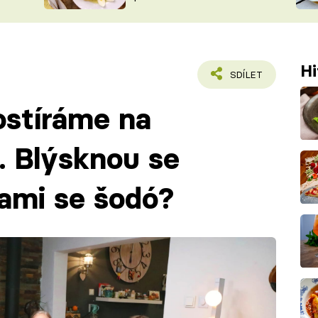
ŠÉFREDAK
VYCHYTÁVKY
SOUTĚŽ FR
NA NÁKUPECH
ČASOPIS
Hi
SDÍLET
ostíráme na
. Blýsknou se
ami se šodó?