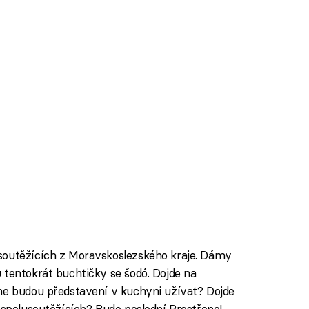
soutěžících z Moravskoslezského kraje. Dámy
 tentokrát buchtičky se šodó. Dojde na
dne budou představení v kuchyni užívat? Dojde
 spolusoutěžících? Bude poslední Prostřeno!