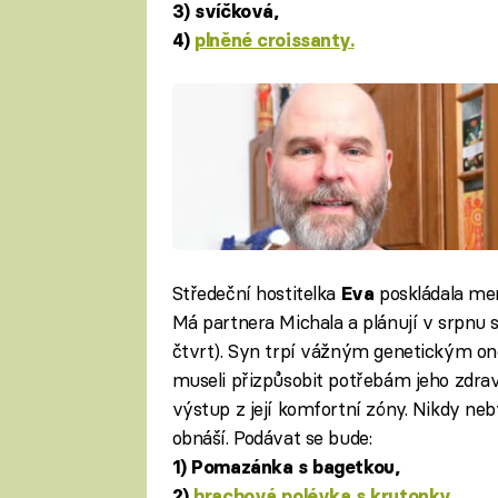
3) svíčková,
4)
plněné croissanty.
Středeční hostitelka
poskládala men
Eva
Má partnera Michala a plánují v srpnu 
čtvrt). Syn trpí vážným genetickým on
museli přizpůsobit potřebám jeho zdravo
výstup z její komfortní zóny. Nikdy neby
obnáší. Podávat se bude:
1) Pomazánka s bagetkou,
2)
hrachová polévka s krutonky,