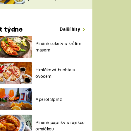
TORKY
ESH
t týdne
Další hity
Plněné cukety s krůtím
masem
Hrníčková buchta s
ovocem
Aperol Spritz
Plněné papriky s rajskou
omáčkou