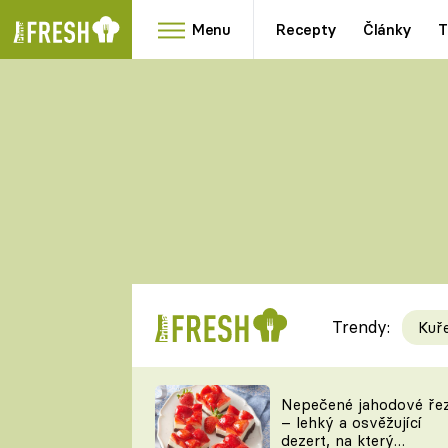
Menu
Recepty
Články
T
Oblíbené
Přílohy
recepty
HRANOLKY
HOUBY
KNEDLÍKY
DÝNĚ
KAŠE
RYCHLOVKY
Trendy:
Kuř
Populární
Videorecept
Nepečené jahodové ře
– lehký a osvěžující
kuchaři
dezert, na který
TEĎ VAŘÍ ŠÉF!