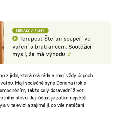
SERIÁLY A FILMY
Terapeut Štefan soupeří ve
vaření s bratrancem. Soutěžící
myslí, že má výhodu
u z jídel, která má ráda a mají vždy úspěch.
svatbu. Mají společně syna Doriana (rok a
emocněním, takže celý dosavadní život
tního stavu. Její účast je zatím největší
la v televizi a zajímá ji, co vše natáčení