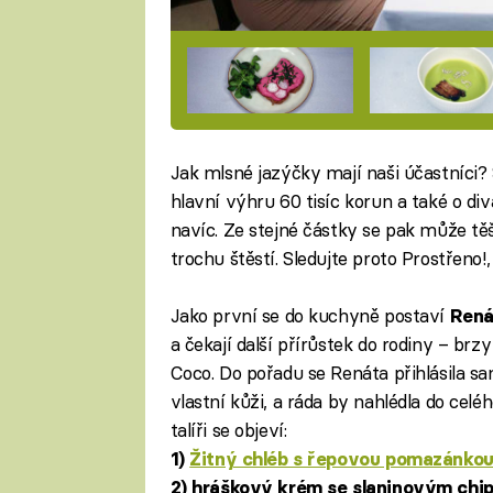
Jak mlsné jazýčky mají naši účastníci? 
hlavní výhru 60 tisíc korun a také o di
navíc. Ze stejné částky se pak může tě
trochu štěstí. Sledujte proto Prostřeno!
Jako první se do kuchyně postaví
Rená
a čekají další přírůstek do rodiny – br
Coco. Do pořadu se Renáta přihlásila sama
vlastní kůži, a ráda by nahlédla do cel
talíři se objeví:
1)
Žitný chléb s řepovou pomazánko
2) hráškový krém se slaninovým chi