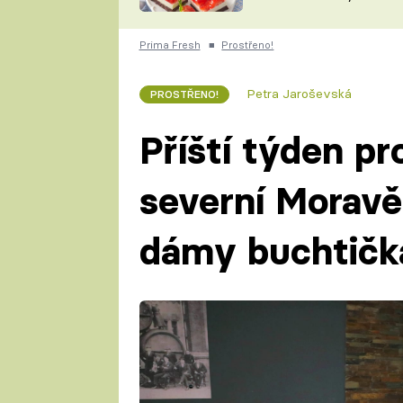
nepotřebujete troubu
ZDENĚK
ČESKO NA TALÍŘI
POHLREICH
Prima Fresh
■
Prostřeno!
KAROLÍNA,
JAROSLAV SAPÍK
DOMÁCÍ
Petra Jaroševská
PROSTŘENO!
KUCHAŘKA
KAROLÍNA
KAMBERSKÁ
Příští týden pr
severní Moravě
dámy buchtičk