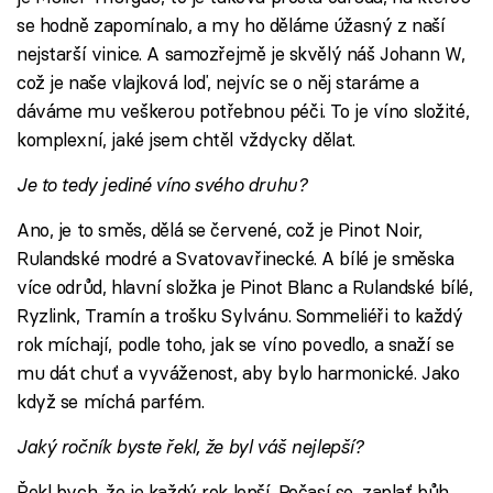
se hodně zapomínalo, a my ho děláme úžasný z naší
nejstarší vinice. A samozřejmě je skvělý náš Johann W,
což je naše vlajková loď, nejvíc se o něj staráme a
dáváme mu veškerou potřebnou péči. To je víno složité,
komplexní, jaké jsem chtěl vždycky dělat.
Je to tedy jediné víno svého druhu?
Ano, je to směs, dělá se červené, což je Pinot Noir,
Rulandské modré a Svatovavřinecké. A bílé je směska
více odrůd, hlavní složka je Pinot Blanc a Rulandské bílé,
Ryzlink, Tramín a trošku Sylvánu. Sommeliéři to každý
rok míchají, podle toho, jak se víno povedlo, a snaží se
mu dát chuť a vyváženost, aby bylo harmonické. Jako
když se míchá parfém.
Jaký ročník byste řekl, že byl váš nejlepší?
Řekl bych, že je každý rok lepší. Počasí se, zaplať bůh,