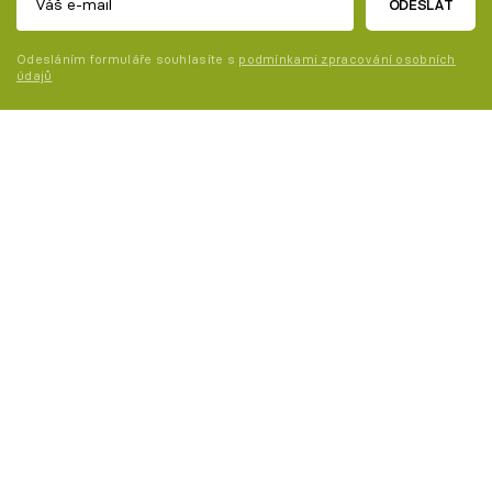
ODESLAT
Odesláním formuláře souhlasíte s
podmínkami zpracování osobních
údajů