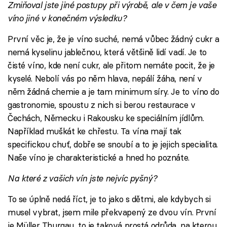
Zmiňoval jste jiné postupy při výrobě, ale v čem je vaše
víno jiné v konečném výsledku?
První věc je, že je víno suché, nemá vůbec žádný cukr a
nemá kyselinu jablečnou, která většině lidí vadí. Je to
čisté víno, kde není cukr, ale přitom nemáte pocit, že je
kyselé. Nebolí vás po něm hlava, nepálí žáha, není v
něm žádná chemie a je tam minimum síry. Je to víno do
gastronomie, spoustu z nich si berou restaurace v
Čechách, Německu i Rakousku ke speciálním jídlům.
Například muškát ke chřestu. Ta vína mají tak
specifickou chuť, dobře se snoubí a to je jejich specialita.
Naše víno je charakteristické a hned ho poznáte.
Na které z vašich vín jste nejvíc pyšný?
To se úplně nedá říct, je to jako s dětmi, ale kdybych si
musel vybrat, jsem mile překvapený ze dvou vín. První
je Müller Thurgau, to je taková prostá odrůda, na kterou