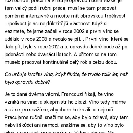
rozhodnutí, práce na vinici je opravdu hodně těžká, je
tam velký podíl ruční práce, musí se tam pracovat
poměrně intenzivně a musíte mít obrovskou trpělivost.
Trpělivost je asi nejdůležitější vlastnost. Když si
vezmete, že jsme začali v roce 2002 a první víno se
udělalo v roce 2008 a nedalo se pít… První víno, které se
dalo pít, bylo v roce 2012 a to opravdu dobré bude až po
jedenácti nebo dvanácti letech. A přitom se na tom
muselo pracovat kontinuálně celý rok a celou dobu.
Co určuje kvalitu vína, když říkáte, že trvalo tolik let, než
bylo opravdu dobré?
Je to dané dvěma věcmi, Francouzi říkají, že víno
vzniká na vinici a sklepmistr ho zkazí. Víno tedy máme
a už se jen snažíme, abychom ho kazili co nejmíň.
Pracujeme ručně, snažíme se, aby bylo zdravé, aby tam
nebyli škůdci ani nemoci, snažíme se, aby to víno bylo
silné a nemuseli jsme používat žádnou chemii. My