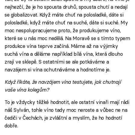
nejhezčí, že je ho spousta druhů, spousta chutí a nedají
se globalizovat. Když máte chuť na polosladké, dáte si
polosladké, když máte chuť na suché, dáte si suché. My
moc nespolupracujeme proto, že produkujeme víno,
které se u nás moc nedělá. Na Moravě se s tímto typem
produkce vína teprve začíná. Máme až na výjimky
suchá vína a děláme například bílá vína, která dlouho
zrají ve sklepě. S ostatními se ale potkáváme a
navzájem si vína ochutnáváme a hodnotíme je.
Když říkáte, že navzájem vína testujete, jak chutnají
vaše vína kolegům?
To je vždycky těžké hodnotit, ale ostatní vinaři mají rádi
náš Sylván, tohle víno tady moc neroste a vůbec ne na
čediči v Čechách, je zvláštní a myslím, že ho hodnotí
dobře.