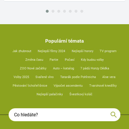
Populární témata
Jak zhubnout
Nejlepší filmy 2024
Nejlepší horory
TV program
Změna času
Partie
Počasí
Kdy budou volby
ZOO Nové začátky
Auto – katalog
7 pádů Honzy Dědka
Volby 2025
Svařené víno
Tatarák podle Pohlreicha
Aloe vera
Pěstování lichořeřišnice
Výpočet ascendentu
Tvarohové knedlíky
Nejlepší palačinky
Švestkový koláč