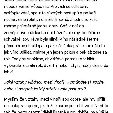
nepoužíváme vůbec nic. Provádí se odlistění,
odšťopkování, spousta různých postupů a na keři
necháváme relativně málo hroznů. Z jednoho keře
máme průměrně jednu lahev. Což v našich
zeměpisných šířkách není běžné, ale my to děláme
schválně, aby réva byla silná. Víno následně šetrně
přesuneme do sklepa a pak nás čeká práce tam. Na to,
jak víno udělat, máme jen jeden pokus a pak až zase za
rok. Tady se snažíme, aby šťáva pomalu a v klidu
vykvasila a zrála rok, dva, tři nebo i čtyři, než ji dáme do
lahví.
Jaké vztahy vládnou mezi vinaři? Pomáháte si, radíte
nebo si naopak každý střeží svoje postupy?
Myslím, že vztahy mezi vinaři jsou dobré, ale my příliš
nespolupracujeme, protože máme jinou filozofii. Není to
tak, že by to ostatní dělali špatně a my dobře, na víně je