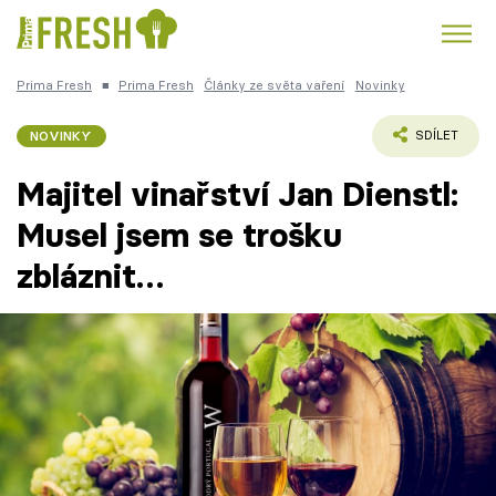
Prima Fresh
■
Prima Fresh
Články ze světa vaření
Novinky
Kuře
Polévky k večeři
Rychlé večeře
Trendy:
NOVINKY
SDÍLET
Česká kuchyně
Čokoláda
Majitel vinařství Jan Dienstl:
Musel jsem se trošku
zbláznit…
Témata
Recepty
Články
TV Program