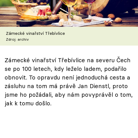
Škola vaření
Recepty z TV
Zámecké vinařství Třebívlice
Speciál: Cuketa
Zdroj: archiv
Těhotnej kuchař
Zámecké vinařství Třebívlice na severu Čech
Sledujte prima+
se po 100 letech, kdy leželo ladem, podařilo
obnovit. To opravdu není jednoduchá cesta a
Přihlášení
zásluhu na tom má právě Jan Dienstl, proto
jsme ho požádali, aby nám povyprávěl o tom,
jak k tomu došlo.
Sledujte nás