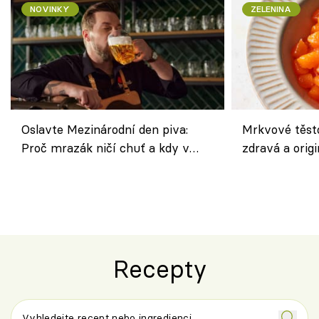
NOVINKY
ZELENINA
Oslavte Mezinárodní den piva:
Mrkvové těst
Proč mrazák ničí chuť a kdy v
zdravá a origi
horku vsadit na šnyt?
klasiky
Recepty