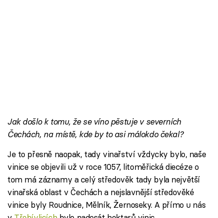
Jak došlo k tomu, že se víno pěstuje v severních
Čechách, na místě, kde by to asi málokdo čekal?
Je to přesně naopak, tady vinařství vždycky bylo, naše
vinice se objevili už v roce 1057, litoměřická diecéze o
tom má záznamy a celý středověk tady byla největší
vinařská oblast v Čechách a nejslavnější středověké
vinice byly Roudnice, Mělník, Žernoseky. A přímo u nás
v
Třebívlicích
bylo padesát hektarů vinic.