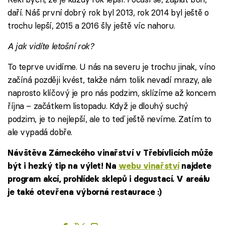
daří. Náš první dobrý rok byl 2013, rok 2014 byl ještě o
trochu lepší, 2015 a 2016 šly ještě víc nahoru.
A jak vidíte letošní rok?
To teprve uvidíme. U nás na severu je trochu jinak, víno
začíná později kvést, takže nám tolik nevadí mrazy, ale
naprosto klíčový je pro nás podzim, sklízíme až koncem
října – začátkem listopadu. Když je dlouhý suchý
podzim, je to nejlepší, ale to teď ještě nevíme. Zatím to
ale vypadá dobře.
Návštěva Zámeckého vinařství v Třebívlicích může
být i hezký tip na výlet! Na
webu vinařství
najdete
program akcí, prohlídek sklepů i degustací. V areálu
je také otevřena výborná restaurace :)