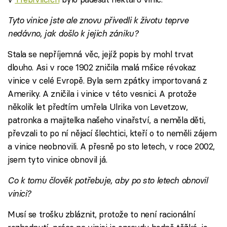
Tyto vinice jste ale znovu přivedli k životu teprve
nedávno, jak došlo k jejich zániku?
Stala se nepříjemná věc, jejíž popis by mohl trvat
dlouho. Asi v roce 1902 zničila malá mšice révokaz
vinice v celé Evropě. Byla sem zpátky importovaná z
Ameriky. A zničila i vinice v této vesnici. A protože
několik let předtím umřela Ulrika von Levetzow,
patronka a majitelka našeho vinařství, a neměla děti,
převzali to po ní nějací šlechtici, kteří o to neměli zájem
a vinice neobnovili. A přesně po sto letech, v roce 2002,
jsem tyto vinice obnovil já.
Co k tomu člověk potřebuje, aby po sto letech obnovil
vinici?
Musí se trošku zbláznit, protože to není racionální