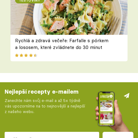
TĚSTOVINY
Rychlá a zdravá večeře: Farfalle s pórkem
a lososem, které zvládnete do 30 minut
Nejlepší recepty e-mailem
Zanechte nám svůj e-mail a až 5x týdně
vás upozorníme na to nejnovější a nejlepší
z našeho webu.