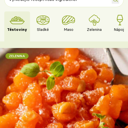
Těstoviny
Sladké
Maso
Zelenina
Nápoje
ZELENINA