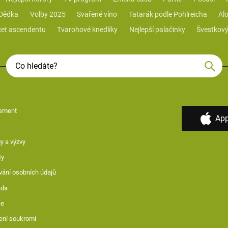
 Dědka
Volby 2025
Svařené víno
Tatarák podle Pohlreicha
Alo
et ascendentu
Tvarohové knedlíky
Nejlepší palačinky
Švestkový
ement
App
y a výzvy
ty
vání osobních údajů
ěda
ce
ení soukromí