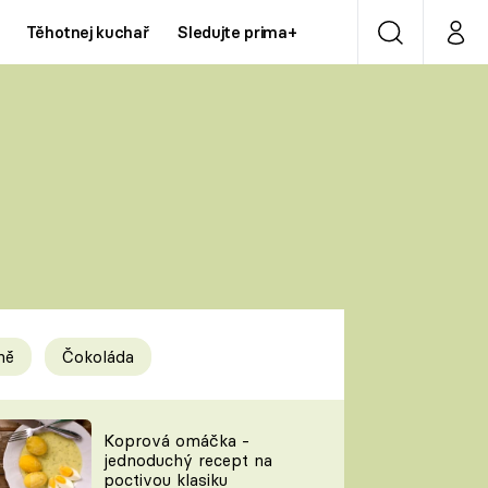
Těhotnej kuchař
Sledujte prima+
Vyhledávání
Můj p
Prima+
Y
CNN Prima NEWS
Prima ZOOM
ÍDLA
Prima LIVING
Prima Ženy
ně
Čokoláda
Prima LAJK
y
Koprová omáčka -
jednoduchý recept na
Sledujte nás
poctivou klasiku