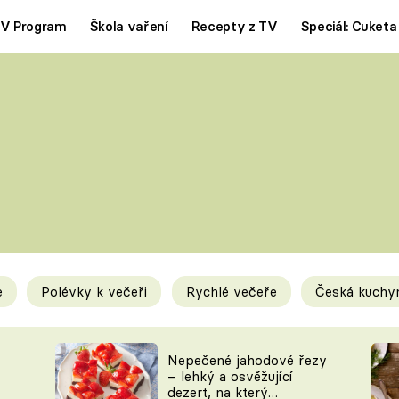
V Program
Škola vaření
Recepty z TV
Speciál: Cuketa
Polévky
Saláty
ČESKÁ KLASIKA
TĚSTOVIN
SILNÉ VÝVARY
SLADKÉ
KRÉMOVÉ
BEZMASÁ J
e
Polévky k večeři
Rychlé večeře
Česká kuchy
y
Tipy a triky
Novink
Nepečené jahodové řezy
– lehký a osvěžující
dezert, na který
KAM ZA JÍDLEM
BLOG