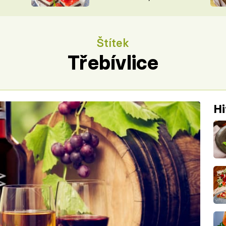
nepotřebujete troubu
ŠÉFREDAK
VYCHYTÁVKY
SOUTĚŽ FR
NA NÁKUPECH
Štítek
ČASOPIS
Třebívlice
Hi