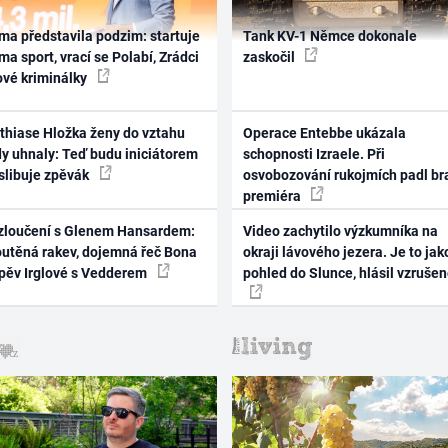
ma představila podzim: startuje
Tank KV-1 Němce dokonale
ma sport, vrací se Polabí, Zrádci
zaskočil
ové kriminálky
thiase Hložka ženy do vztahu
Operace Entebbe ukázala
dy uhnaly: Teď budu iniciátorem
schopnosti Izraele. Při
 slibuje zpěvák
osvobozování rukojmích padl br
premiéra
zloučení s Glenem Hansardem:
Video zachytilo výzkumníka na
outěná rakev, dojemná řeč Bona
okraji lávového jezera. Je to jak
zpěv Irglové s Vedderem
pohled do Slunce, hlásil vzruše