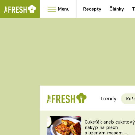
Menu
Recepty
Články
T
Oblíbené
Přílohy
recepty
HRANOLKY
HOUBY
KNEDLÍKY
DÝNĚ
KAŠE
RYCHLOVKY
Trendy:
Kuř
Populární
Videorecept
Cukeťák aneb cuketový
nákyp na plech
kuchaři
s uzeným masem –
TEĎ VAŘÍ ŠÉF!