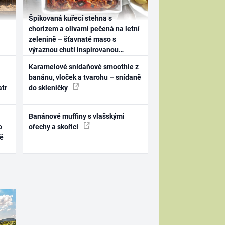
Špikovaná kuřecí stehna s
chorizem a olivami pečená na letní
zelenině – šťavnaté maso s
výraznou chutí inspirovanou
Španělskem
Karamelové snídaňové smoothie z
banánu, vloček a tvarohu – snídaně
atr
do skleničky
Banánové muffiny s vlašskými
o
ořechy a skořicí
ně