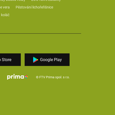
e vera
Pěstování lichořeřišnice
 koláč
 Store
Google Play
© FTV Prima spol. s r.o.