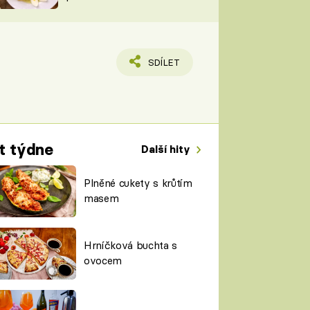
TORKY
ESH
SDÍLET
t týdne
Další hity
Plněné cukety s krůtím
masem
Hrníčková buchta s
ovocem