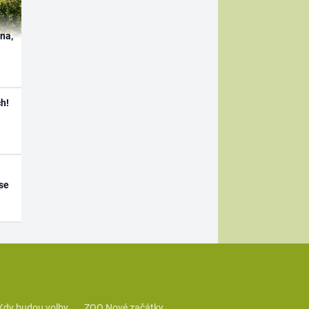
ína,
h!
se
Kdy budou volby
ZOO Nové začátky