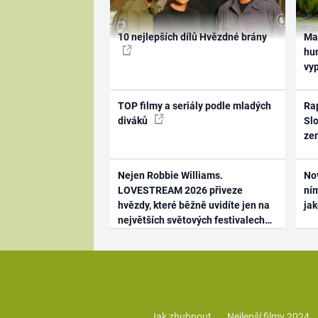
10 nejlepších dílů Hvězdné brány
Ma
hum
vy
TOP filmy a seriály podle mladých
Rap
diváků
Slo
ze
Nejen Robbie Williams.
No
LOVESTREAM 2026 přiveze
ním
hvězdy, které běžně uvidíte jen na
ja
největších světových festivalech
Jak zhubnout
Nejlepší filmy 2024