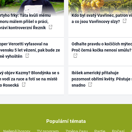
rtyho frky: Táta kvůli mému
Kdo byl svatý Vavřinec, patron v
oru málem přišel o práci,
a co jsou Vavřincovy slzy?
práví kontroverzní Řezník
per Vercetti vyfasoval na
Odhalte pravdu o kočičích mýtec
vensku 5 let vězení, pak bude ze
Proč černá kočka nenosí smůlu?
mě vyhoštěn
vý objev Kazmy? Blondýnka se s
Ibišek americký přitahuje
 vodí za ruce a fotí se na místě
pozornost obřími květy. Pěstuje 
ko Rosecká
snadno
Populární témata
Nejlepší horory
TV program
Změna času
Partie
Počasí