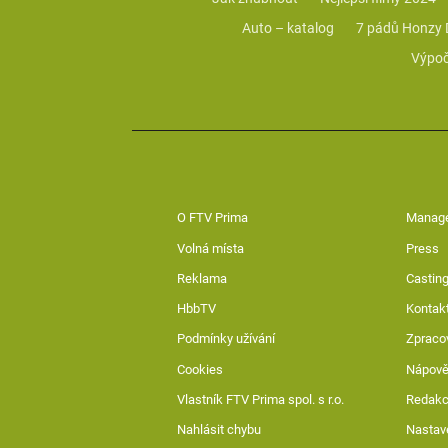
Auto – katalog
7 pádů Honzy
Výpoč
O FTV Prima
Manag
Volná místa
Press
Reklama
Casting
HbbTV
Kontak
Podmínky užívání
Zpraco
Cookies
Nápov
Vlastník FTV Prima spol. s r.o.
Redak
Nahlásit chybu
Nastav