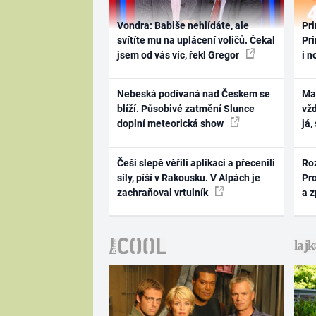
Vondra: Babiše nehlídáte, ale
Pri
svítíte mu na uplácení voličů. Čekal
Pri
jsem od vás víc, řekl Gregor
i n
Nebeská podívaná nad Českem se
Ma
blíží. Působivé zatmění Slunce
vž
doplní meteorická show
já,
Češi slepě věřili aplikaci a přecenili
Ro
síly, píší v Rakousku. V Alpách je
Pr
zachraňoval vrtulník
a 