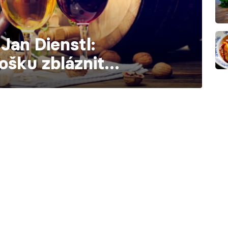
 Jan Dienstl:
rošku zbláznit…