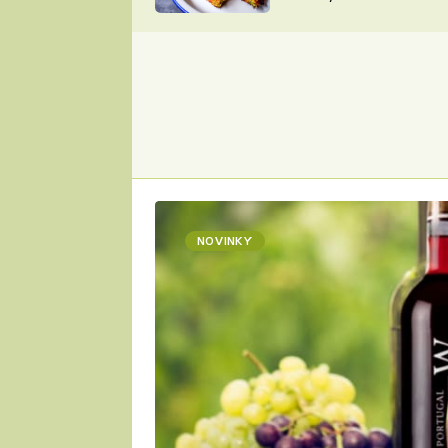
skvělý způsob, jak
ZDENĚK
zpracovat přerostlé
ČESKO NA TALÍŘI
cukety
POHLREICH
KAROLÍNA,
JAROSLAV SAPÍK
DOMÁCÍ
KUCHAŘKA
KAROLÍNA
KAMBERSKÁ
NOVINKY