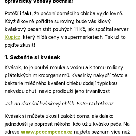
opravdický voňavý bochník!
Potěší i fakt, že pečení domácího chleba vyjde levně.
Když šikovně pořídíte suroviny, bude vás kilový
kváskový pecen stát pouhých 11 Kč, jak spočítal server
Kupi.cz
, který hlídá ceny v supermarketech. Tak už to
pojďte zkusit!
1. Sežeňte si kvásek
Kvásek, to je pouhá mouka s vodou a k tomu miliony
přátelských mikroorganismů. Kvasinky nakypří těsto a
bakterie mléčného kvašení chlebu dodají typickou
nakyslou chuť, navíc prodlouží jeho trvanlivost.
Jak na domácí kváskový chléb. Foto: Cuketka.cz
Kvásek si můžete zkusit založit doma, ale daleko
jednodušší je poprosit někoho, kdo už z kvásku peče. Na
adrese
najdete seznam více než
www.pecempecen.cz