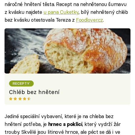
náročné hnětení těsta. Recept na nehnětenou šumavu
z kvásku najdete
u pana Cuketky
, bílý nehnětený chléb
bez kvásku otestovala Tereza z
Foodlover.cz
.
RECEPTY
Chléb bez hnětení
Jediné speciální vybavení, které je na chleba bez
hnětení potřeba, je
, který vydrží žár
hrnec s poklicí
trouby. Skvělé jsou litinové hrnce, ale péct se dá i ve