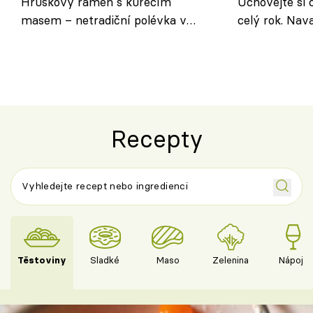
Hruškový ramen s kuřecím
Uchovejte si c
masem – netradiční polévka v
celý rok. Na
asijském stylu
nebo středom
Recepty
Těstoviny
Sladké
Maso
Zelenina
Nápoje