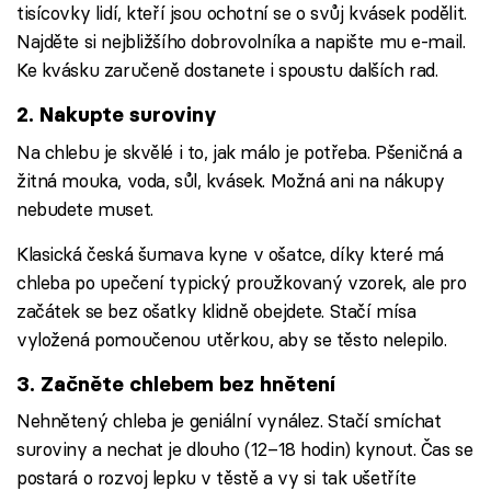
tisícovky lidí, kteří jsou ochotní se o svůj kvásek podělit.
Najděte si nejbližšího dobrovolníka a napište mu e-mail.
Ke kvásku zaručeně dostanete i spoustu dalších rad.
2. Nakupte suroviny
Na chlebu je skvělé i to, jak málo je potřeba. Pšeničná a
žitná mouka, voda, sůl, kvásek. Možná ani na nákupy
nebudete muset.
Klasická česká šumava kyne v ošatce, díky které má
chleba po upečení typický proužkovaný vzorek, ale pro
začátek se bez ošatky klidně obejdete. Stačí mísa
vyložená pomoučenou utěrkou, aby se těsto nelepilo.
3. Začněte chlebem bez hnětení
Nehnětený chleba je geniální vynález. Stačí smíchat
suroviny a nechat je dlouho (12–18 hodin) kynout. Čas se
postará o rozvoj lepku v těstě a vy si tak ušetříte