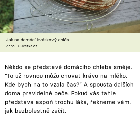
Škola vaření
Recepty z TV
Speciál: Cuketa
Jak na domácí kváskový chléb
Zdroj: Cuketka.cz
Těhotnej kuchař
Někdo se představě domácího chleba směje.
Sledujte prima+
“To už rovnou můžu chovat krávu na mléko.
Kde bych na to vzala čas?” A spousta dalších
Přihlášení
doma pravidelně peče. Pokud vás tahle
představa aspoň trochu láká, řekneme vám,
jak bezbolestně začít.
Sledujte nás