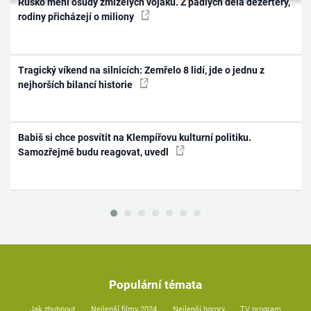
Rusko mění osudy zmizelých vojáků. Z padlých dělá dezertéry,
rodiny přicházejí o miliony
Tragický víkend na silnicích: Zemřelo 8 lidí, jde o jednu z
nejhorších bilancí historie
Babiš si chce posvítit na Klempířovu kulturní politiku.
Samozřejmě budu reagovat, uvedl
Populární témata
Jak zhubnout
Nejlepší filmy 2024
Nejlepší horory
TV program