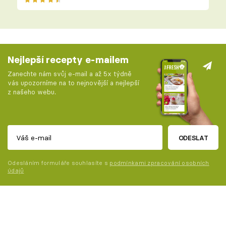
Nejlepší recepty e-mailem
Zanechte nám svůj e-mail a až 5x týdně
vás upozorníme na to nejnovější a nejlepší
z našeho webu.
ODESLAT
Odesláním formuláře souhlasíte s
podmínkami zpracování osobních
údajů