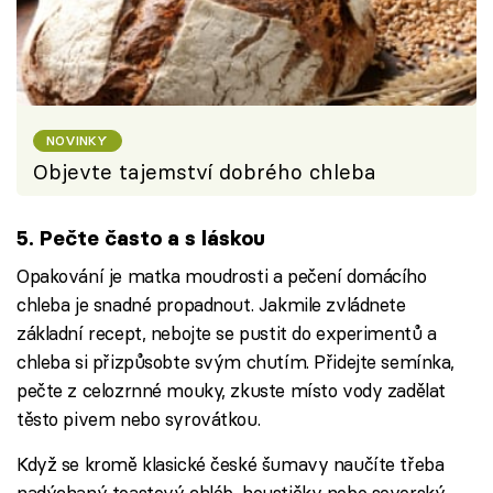
NOVINKY
Objevte tajemství dobrého chleba
5. Pečte často a s láskou
Opakování je matka moudrosti a pečení domácího
chleba je snadné propadnout. Jakmile zvládnete
základní recept, nebojte se pustit do experimentů a
chleba si přizpůsobte svým chutím. Přidejte semínka,
pečte z celozrnné mouky, zkuste místo vody zadělat
těsto pivem nebo syrovátkou.
Když se kromě klasické české šumavy naučíte třeba
nadýchaný toastový chléb, houstičky nebo severský