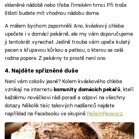
skleněné nádobě nebo třeba římském hrnci. Při troše
štěstí budete mít vhodnou nádobu doma.
A málem bychom zapomněli: Ano, kváskový chleba
upečete i v domácí pekárně, ale my vám doporučujeme
ji tentokrát vynechat. Jedině trouba vám upeče kulatý
pecen s křupavou kůrkou a patkou, o kterou se celá
rodina popere. Z pekárny to prostě není ono.
4. Najděte spřízněné duše
Není vám cokoliv jasné? Kolem kváskového chleba
vznikají na internetu
, kteří
komunity domácích pekařů
každému nováčkovi rádi poradí a odpoví na všechny
dotazy. Několik tisíc takových nadšenců najdete
například na Facebooku ve skupině
PečemPecen.cz
.