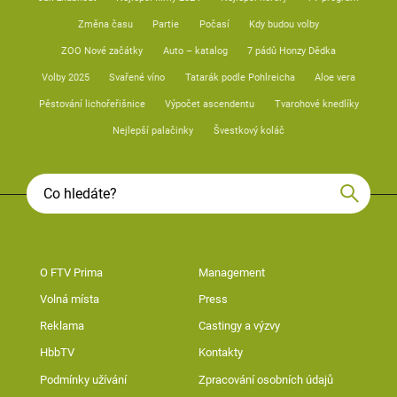
Změna času
Partie
Počasí
Kdy budou volby
ZOO Nové začátky
Auto – katalog
7 pádů Honzy Dědka
Volby 2025
Svařené víno
Tatarák podle Pohlreicha
Aloe vera
Pěstování lichořeřišnice
Výpočet ascendentu
Tvarohové knedlíky
Nejlepší palačinky
Švestkový koláč
O FTV Prima
Management
Volná místa
Press
Reklama
Castingy a výzvy
HbbTV
Kontakty
Podmínky užívání
Zpracování osobních údajů