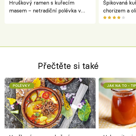
Hruškový ramen s kuřecím
Špikovaná kuř
masem – netradiční polévka v
chorizem a o
asijském stylu
letní zelenin
výraznou chu
Španělskem
Přečtěte si také
POLÉVKY
JAK NA TO - TI