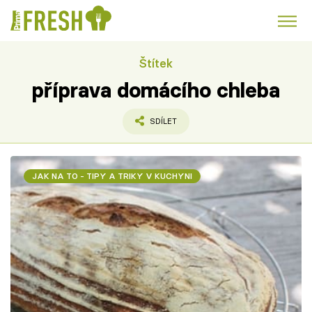
Štítek
Kuře
Polévky k večeři
Rychlé večeře
Trendy:
příprava domácího chleba
Česká kuchyně
Čokoláda
SDÍLET
JAK NA TO - TIPY A TRIKY V KUCHYNI
Témata
Recepty
Články
TV Program