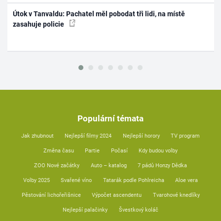
Útok v Tanvaldu: Pachatel měl pobodat tři lidi, na místě
zasahuje policie
Populární témata
Jak zhubnout
Nejlepší filmy 2024
Nejlepší horory
TV program
Změna času
Partie
Počasí
Kdy budou volby
ZOO Nové začátky
Auto – katalog
7 pádů Honzy Dědka
Volby 2025
Svařené víno
Tatarák podle Pohlreicha
Aloe vera
Pěstování lichořeřišnice
Výpočet ascendentu
Tvarohové knedlíky
Nejlepší palačinky
Švestkový koláč