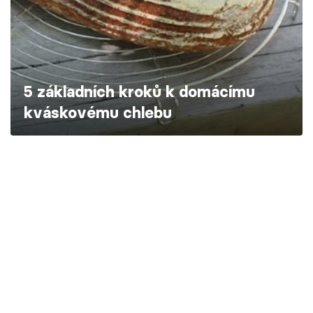
Škola vaření
Recepty z TV
Speciál: Cuketa
5 základních kroků k domácímu
kváskovému chlebu
Těhotnej kuchař
Sledujte prima+
Přihlášení
Sledujte nás