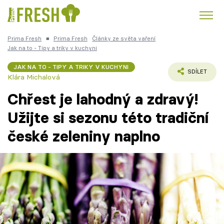
Prima Fresh
■
Prima Fresh
Články ze světa vaření
Kuře
Polévky k večeři
Rychlé večeře
Jak na to - Tipy a triky v kuchyni
Trendy:
JAK NA TO - TIPY A TRIKY V KUCHYNI
Česká kuchyně
Čokoláda
SDÍLET
Klára Michalová
Chřest je lahodný a zdravý!
Užijte si sezonu této tradiční
české zeleniny naplno
Témata
Recepty
Články
TV Program