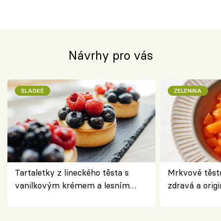
Návrhy pro vás
SLADKÉ
ZELENINA
Tartaletky z lineckého těsta s
Mrkvové těst
vanilkovým krémem a lesním
zdravá a origi
ovocem podle Bread Society
klasiky