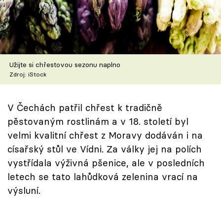
Škola vaření
Recepty z TV
Speciál: Cuketa
Užijte si chřestovou sezonu naplno
Zdroj: iStock
Těhotnej kuchař
Sledujte prima+
V Čechách patřil chřest k tradičně
pěstovaným rostlinám a v 18. století byl
velmi kvalitní chřest z Moravy dodáván i na
Přihlášení
císařský stůl ve Vídni. Za války jej na polích
vystřídala výživná pšenice, ale v posledních
Sledujte nás
letech se tato lahůdková zelenina vrací na
výsluní.