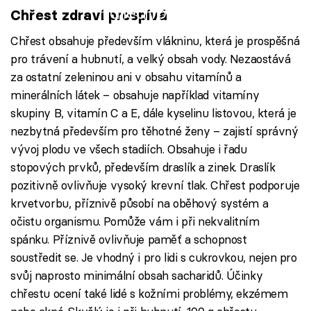
Failed to fetch
Chřest zdraví prospívá
Chřest obsahuje především vlákninu, která je prospěšná
pro trávení a hubnutí, a velký obsah vody. Nezaostává
za ostatní zeleninou ani v obsahu vitamínů a
minerálních látek – obsahuje například vitamíny
skupiny B, vitamín C a E, dále kyselinu listovou, která je
nezbytná především pro těhotné ženy – zajistí správný
vývoj plodu ve všech stadiích. Obsahuje i řadu
stopových prvků, především draslík a zinek. Draslík
pozitivně ovlivňuje vysoký krevní tlak. Chřest podporuje
krvetvorbu, příznivě působí na oběhový systém a
očistu organismu. Pomůže vám i při nekvalitním
spánku. Příznivě ovlivňuje paměť a schopnost
soustředit se. Je vhodný i pro lidi s cukrovkou, nejen pro
svůj naprosto minimální obsah sacharidů. Účinky
chřestu ocení také lidé s kožními problémy, ekzémem