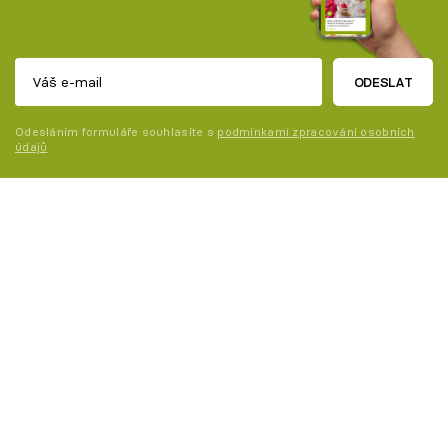
ODESLAT
Odesláním formuláře souhlasíte s
podmínkami zpracování osobních
údajů