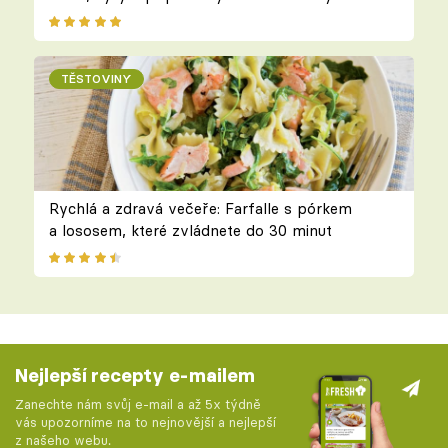
TĚSTOVINY
Rychlá a zdravá večeře: Farfalle s pórkem
a lososem, které zvládnete do 30 minut
Nejlepší recepty e-mailem
Zanechte nám svůj e-mail a až 5x týdně
vás upozorníme na to nejnovější a nejlepší
z našeho webu.