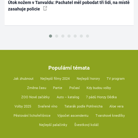
Útok nožem v Tanvaldu: Pachatel měl pobodat tři lidi, na místě
zasahuje policie
Populární témata
Jak zhubnout
Nejlepší filmy 2024
Nejlepší horory
TV program
Změna času
Partie
Počasí
Kdy budou volby
ZOO Nové začátky
Auto – katalog
7 pádů Honzy Dědka
Volby 2025
Svařené víno
Tatarák podle Pohlreicha
Aloe vera
Pěstování lichořeřišnice
Výpočet ascendentu
Tvarohové knedlíky
Nejlepší palačinky
Švestkový koláč