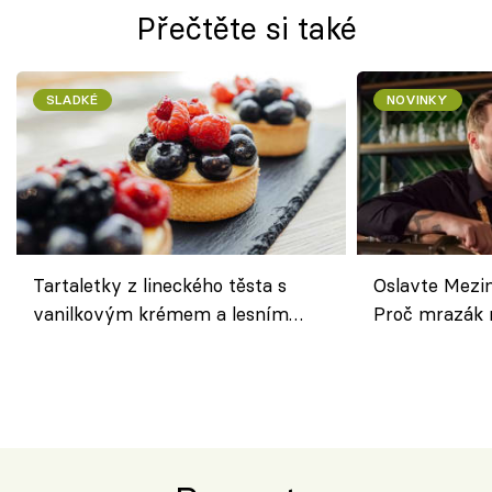
Přečtěte si také
SLADKÉ
NOVINKY
Tartaletky z lineckého těsta s
Oslavte Mezin
vanilkovým krémem a lesním
Proč mrazák n
ovocem podle Bread Society
horku vsadit 