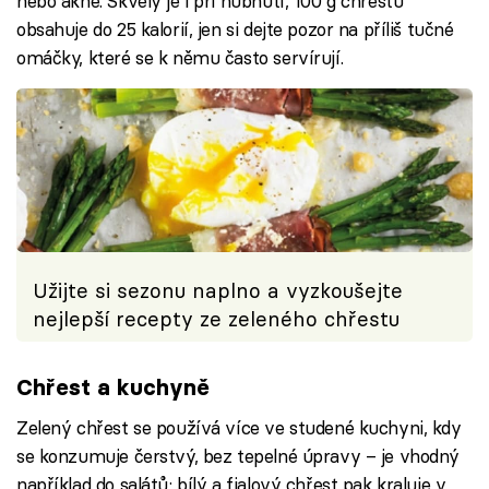
nebo akné. Skvělý je i při hubnutí, 100 g chřestu
obsahuje do 25 kalorií, jen si dejte pozor na příliš tučné
omáčky, které se k němu často servírují.
Užijte si sezonu naplno a vyzkoušejte
nejlepší recepty ze zeleného chřestu
Chřest a kuchyně
Zelený chřest se používá více ve studené kuchyni, kdy
se konzumuje čerstvý, bez tepelné úpravy – je vhodný
například do salátů; bílý a fialový chřest pak kraluje v