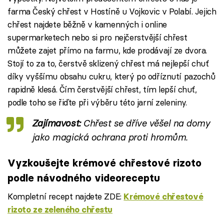
farma Český chřest v Hostíně u Vojkovic v Polabí. Jejich
chřest najdete běžně v kamenných i online
supermarketech nebo si pro nejčerstvější chřest
můžete zajet přímo na farmu, kde prodávají ze dvora.
Stojí to za to, čerstvě sklizený chřest má nejlepší chuť
díky vyššímu obsahu cukru, který po odříznutí pazochů
rapidně klesá. Čím čerstvější chřest, tím lepší chuť,
podle toho se řiďte při výběru této jarní zeleniny.
Zajímavost:
Chřest se dříve věšel na domy
jako magická ochrana proti hromům.
Vyzkoušejte krémové chřestové rizoto
podle návodného videoreceptu
Kompletní recept najdete ZDE:
Krémové chřestové
rizoto ze zeleného chřestu