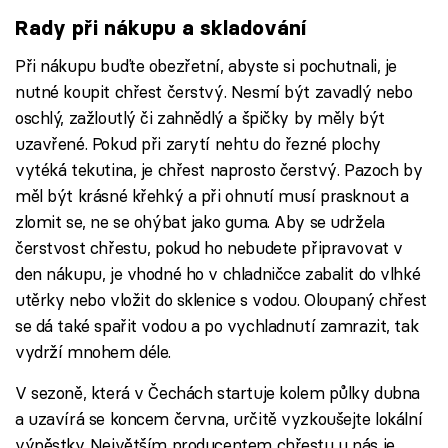
Rady při nákupu a skladování
Při nákupu buďte obezřetní, abyste si pochutnali, je
nutné koupit chřest čerstvý. Nesmí být zavadlý nebo
oschlý, zažloutlý či zahnědlý a špičky by měly být
uzavřené. Pokud při zarytí nehtu do řezné plochy
vytéká tekutina, je chřest naprosto čerstvý. Pazoch by
měl být krásné křehký a při ohnutí musí prasknout a
zlomit se, ne se ohýbat jako guma. Aby se udržela
čerstvost chřestu, pokud ho nebudete připravovat v
den nákupu, je vhodné ho v chladničce zabalit do vlhké
utěrky nebo vložit do sklenice s vodou. Oloupaný chřest
se dá také spařit vodou a po vychladnutí zamrazit, tak
vydrží mnohem déle.
V sezoně, která v Čechách startuje kolem půlky dubna
a uzavírá se koncem června, určitě vyzkoušejte lokální
výpěstky. Největším producentem chřestu u nás je