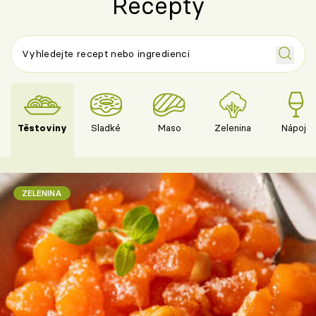
Recepty
Těstoviny
Sladké
Maso
Zelenina
Nápoje
ZELENINA