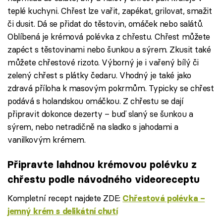
teplé kuchyni. Chřest lze vařit, zapékat, grilovat, smažit
či dusit. Dá se přidat do těstovin, omáček nebo salátů.
Oblíbená je krémová polévka z chřestu. Chřest můžete
zapéct s těstovinami nebo šunkou a sýrem. Zkusit také
můžete chřestové rizoto. Výborný je i vařený bílý či
zelený chřest s plátky čedaru. Vhodný je také jako
zdravá příloha k masovým pokrmům. Typicky se chřest
podává s holandskou omáčkou. Z chřestu se dají
připravit dokonce dezerty – buď slaný se šunkou a
sýrem, nebo netradičně na sladko s jahodami a
vanilkovým krémem.
Připravte lahdnou krémovou polévku z
chřestu podle návodného videoreceptu
Kompletní recept najdete ZDE:
Chřestová polévka –
jemný krém s delikátní chutí