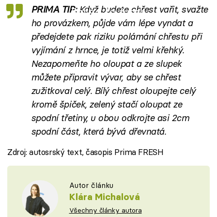
PRIMA TIP:
Když budete chřest vařit, svažte
Failed to fetch
ho provázkem, půjde vám lépe vyndat a
předejdete pak riziku polámání chřestu při
vyjímání z hrnce, je totiž velmi křehký.
Nezapomeňte ho oloupat a ze slupek
můžete připravit vývar, aby se chřest
zužitkoval celý. Bílý chřest oloupejte celý
kromě špiček, zelený stačí oloupat ze
spodní třetiny, u obou odkrojte asi 2cm
spodní část, která bývá dřevnatá.
Zdroj: autosrský text, časopis Prima FRESH
Autor článku
Klára Michalová
Všechny články autora