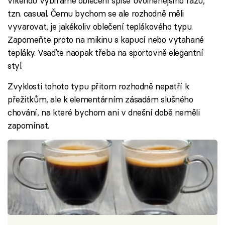
víkendu vybíráme oblečení spíše uvolněnějšího rázu,
tzn. casual. Čemu bychom se ale rozhodně měli
vyvarovat, je jakékoliv oblečení teplákového typu.
Zapomeňte proto na mikinu s kapucí nebo vytahané
tepláky. Vsaďte naopak třeba na sportovně elegantní
styl.
Zvyklosti tohoto typu přitom rozhodně nepatří k
přežitkům, ale k elementárním zásadám slušného
chování, na které bychom ani v dnešní době neměli
zapomínat.