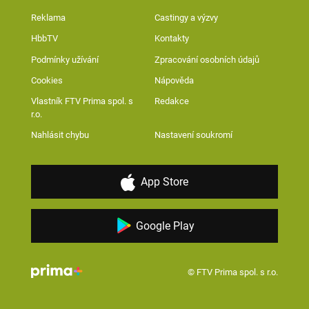
Reklama
Castingy a výzvy
HbbTV
Kontakty
Podmínky užívání
Zpracování osobních údajů
Cookies
Nápověda
Vlastník FTV Prima spol. s
Redakce
r.o.
Nahlásit chybu
Nastavení soukromí
App Store
Google Play
© FTV Prima spol. s r.o.