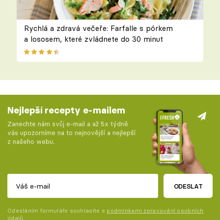
Rychlá a zdravá večeře: Farfalle s pórkem
a lososem, které zvládnete do 30 minut
Nejlepší recepty e-mailem
Zanechte nám svůj e-mail a až 5x týdně
vás upozorníme na to nejnovější a nejlepší
z našeho webu.
ODESLAT
Odesláním formuláře souhlasíte s
podmínkami zpracování osobních
údajů