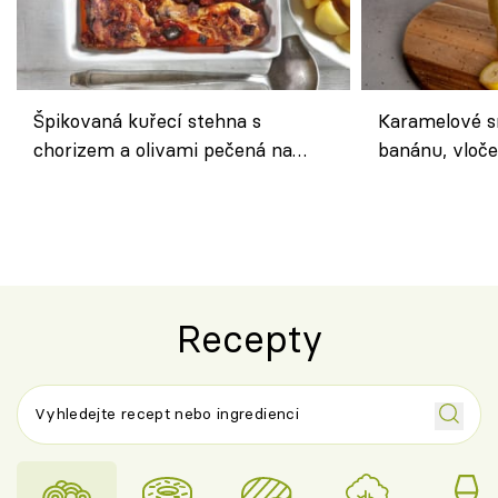
Špikovaná kuřecí stehna s
Karamelové s
chorizem a olivami pečená na
banánu, vloče
letní zelenině – šťavnaté maso s
snídaně do sk
výraznou chutí inspirovanou
Španělskem
Recepty