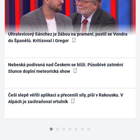
Ultralevicový Sánchez je žábou na prameni, pustil se Vondra
do Španělů. Kritizoval i Gregor
Nebeská podívaná nad Českem se blíží. Působivé zatmění
Slunce doplní meteorická show
Češi slepě věřili aplikaci a přecenili síly, píší v Rakousku. V
Alpách je zachraňoval vrtulník