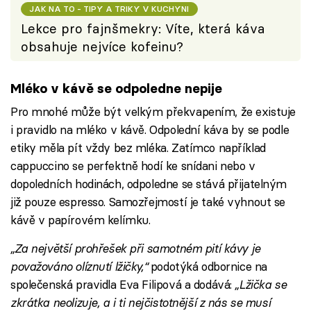
JAK NA TO - TIPY A TRIKY V KUCHYNI
Lekce pro fajnšmekry: Víte, která káva
obsahuje nejvíce kofeinu?
Mléko v kávě se odpoledne nepije
Pro mnohé může být velkým překvapením, že existuje
i pravidlo na mléko v kávě. Odpolední káva by se podle
etiky měla pít vždy bez mléka. Zatímco například
cappuccino se perfektně hodí ke snídani nebo v
dopoledních hodinách, odpoledne se stává přijatelným
již pouze espresso. Samozřejmostí je také vyhnout se
kávě v papírovém kelímku.
„Za největší prohřešek při samotném pití kávy je
považováno olíznutí lžičky,“
podotýká odbornice na
společenská pravidla Eva Filipová a dodává:
„Lžička se
zkrátka neolizuje, a i ti nejčistotnější z nás se musí