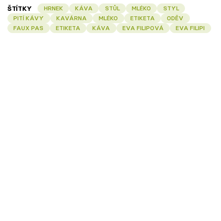
ŠTÍTKY
HRNEK
KÁVA
STŮL
MLÉKO
STYL
PITÍ KÁVY
KAVÁRNA
MLÉKO
ETIKETA
ODĚV
FAUX PAS
ETIKETA
KÁVA
EVA FILIPOVÁ
EVA FILIPI