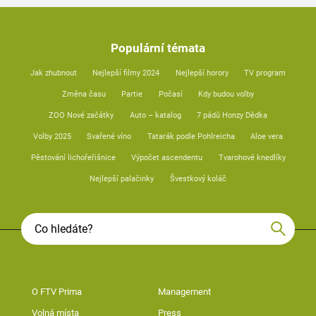
Populární témata
Jak zhubnout
Nejlepší filmy 2024
Nejlepší horory
TV program
Změna času
Partie
Počasí
Kdy budou volby
ZOO Nové začátky
Auto – katalog
7 pádů Honzy Dědka
Volby 2025
Svařené víno
Tatarák podle Pohlreicha
Aloe vera
Pěstování lichořeřišnice
Výpočet ascendentu
Tvarohové knedlíky
Nejlepší palačinky
Švestkový koláč
O FTV Prima
Management
Volná místa
Press