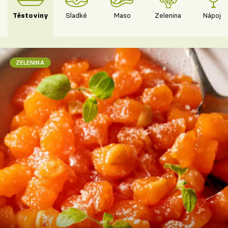
Těstoviny
Sladké
Maso
Zelenina
Nápoje
ZELENINA