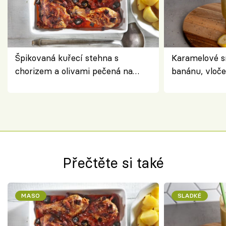
Špikovaná kuřecí stehna s
Karamelové s
chorizem a olivami pečená na
banánu, vloče
letní zelenině – šťavnaté maso s
snídaně do sk
výraznou chutí inspirovanou
Španělskem
Přečtěte si také
MASO
SLADKÉ