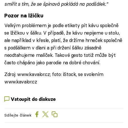
smířit s tím, že se špinavá pokládá na podšálek.“
Pozor na lžičku
Velkým problémem je podle etikety pít kávu společně
se lžičkou v šálku. V případě, že kávu nepijeme u stolu,
ale například v křesle, platí, že držíme hrneček společně
s podšálkem v dlani a při držení šálku zásadně
neodtahujeme malíček. Takové gesto totiž může být
často chápáno jako parodie na dobré chování.
Zdroj: www.kavalor.cz; foto: iStock, se svolením
www.kavalor.cz
Vstoupit do diskuze
Sdílejte článek