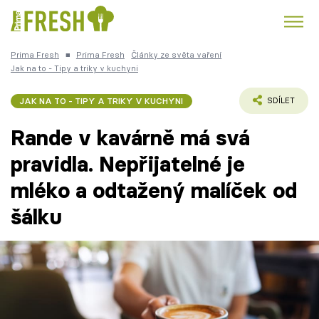
Prima Fresh
■
Prima Fresh
Články ze světa vaření
Kuře
Polévky k večeři
Rychlé večeře
Jak na to - Tipy a triky v kuchyni
Trendy:
Česká kuchyně
Čokoláda
JAK NA TO - TIPY A TRIKY V KUCHYNI
SDÍLET
Rande v kavárně má svá
pravidla. Nepřijatelné je
mléko a odtažený malíček od
Témata
šálku
Recepty
Články
TV Program