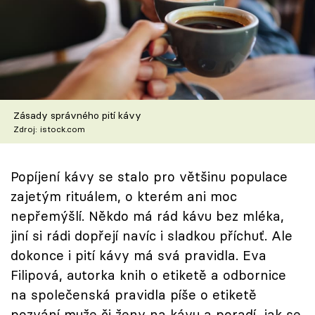
Škola vaření
Recepty z TV
Speciál: Cuketa
Zásady správného pití kávy
Těhotnej kuchař
Zdroj: istock.com
Sledujte prima+
Popíjení kávy se stalo pro většinu populace
Přihlášení
zajetým rituálem, o kterém ani moc
nepřemýšlí. Někdo má rád kávu bez mléka,
jiní si rádi dopřejí navíc i sladkou příchuť. Ale
Sledujte nás
dokonce i pití kávy má svá pravidla. Eva
Filipová, autorka knih o etiketě a odbornice
na společenská pravidla píše o etiketě
pozvání muže či ženy na kávu a poradí, jak se