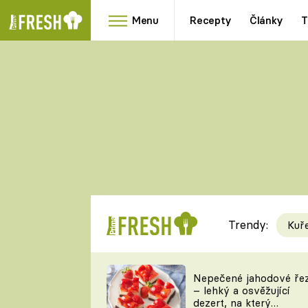
Menu
Recepty
Články
T
Oblíbené
Přílohy
recepty
HRANOLKY
HOUBY
KNEDLÍKY
DÝNĚ
KAŠE
RYCHLOVKY
Trendy:
Kuř
Populární
Videorecept
Nepečené jahodové ře
– lehký a osvěžující
kuchaři
dezert, na který
TEĎ VAŘÍ ŠÉF!