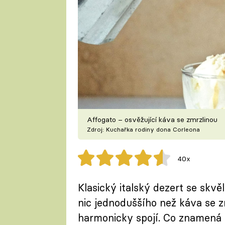
Affogato – osvěžující káva se zmrzlinou
Zdroj: Kuchařka rodiny dona Corleona
40x
Klasický italský dezert se skvě
nic jednoduššího než káva se zm
harmonicky spojí. Co znamená 