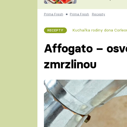
nepotřebujete troubu
ZDENĚK
ČESKO NA TALÍŘI
POHLREICH
Prima Fresh
■
Prima Fresh
Recepty
KAROLÍNA,
JAROSLAV SAPÍK
DOMÁCÍ
Kuchařka rodiny dona Corleo
RECEPTY
KUCHAŘKA
KAROLÍNA
KAMBERSKÁ
Affogato – osvě
zmrzlinou