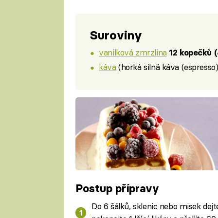
Suroviny
vanilková zmrzlina
12 kopečků (
káva
(horká silná káva (espresso
Postup přípravy
Do 6 šálků, sklenic nebo misek dej