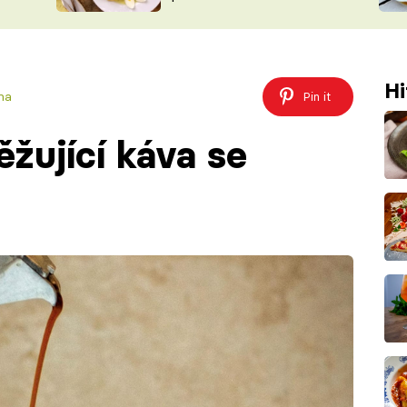
ŠÉFREDAK
VYCHYTÁVKY
SOUTĚŽ FR
NA NÁKUPECH
ČASOPIS
Hi
na
Pin it
žující káva se