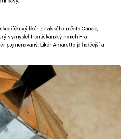
 ml kávy.
lískooříškový likér z italského města Canale,
 prý vymyslel františkánský mnich Fra
likér pojmenovaný. Likér Amaretto je hořčejší a