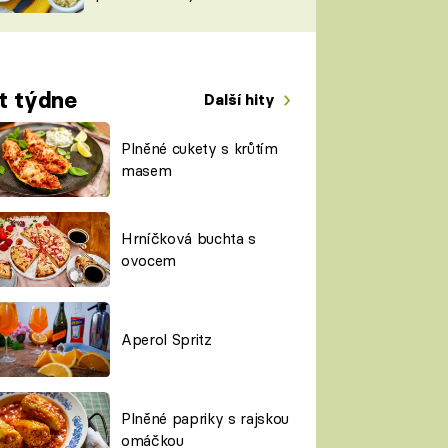
TORKY
ESH
t týdne
Další hity
Plněné cukety s krůtím
masem
Hrníčková buchta s
ovocem
Aperol Spritz
Plněné papriky s rajskou
omáčkou