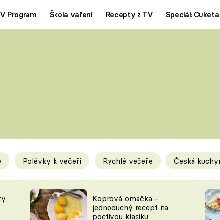
V Program
Škola vaření
Recepty z TV
Speciál: Cuketa
Polévky
Saláty
ČESKÁ KLASIKA
TĚSTOVIN
SILNÉ VÝVARY
SLADKÉ
KRÉMOVÉ
BEZMASÁ J
e
Polévky k večeři
Rychlé večeře
Česká kuchy
y
Tipy a triky
Novink
zy
Koprová omáčka -
jednoduchý recept na
poctivou klasiku
KAM ZA JÍDLEM
BLOG