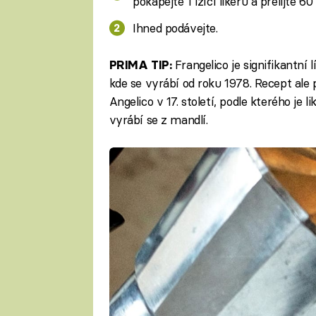
pokapejte 1 lžící likéru a přelijte 60
Ihned podávejte.
Frangelico je signifikantní 
PRIMA TIP:
kde se vyrábí od roku 1978. Recept ale
Angelico v 17. století, podle kterého je 
vyrábí se z mandlí.