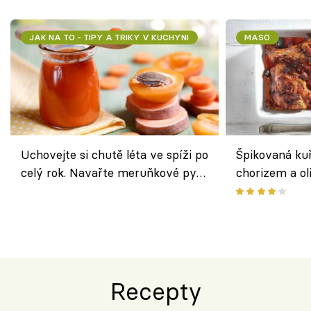
JAK NA TO - TIPY A TRIKY V KUCHYNI
MASO
Uchovejte si chutě léta ve spíži po
Špikovaná kuř
celý rok. Navařte meruňkové pyré
chorizem a o
nebo středomořské sugo
letní zelenin
výraznou chu
Španělskem
Recepty