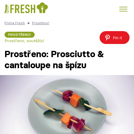
Prima Fresh
■
Prostřeno!
Kuře
Polévky k večeři
Rychlé večeře
Trendy:
PROSTŘENO!
Pin it
Prostřeno, soutěžící
Česká kuchyně
Čokoláda
Prostřeno: Prosciutto &
cantaloupe na špízu
Témata
Recepty
Články
TV Program