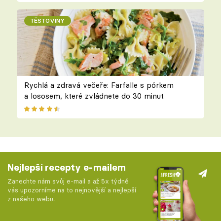
TĚSTOVINY
Rychlá a zdravá večeře: Farfalle s pórkem
a lososem, které zvládnete do 30 minut
Nejlepší recepty e-mailem
Zanechte nám svůj e-mail a až 5x týdně
vás upozorníme na to nejnovější a nejlepší
z našeho webu.