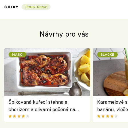
ŠTÍTKY
PROSTŘENO!
Návrhy pro vás
MASO
SLADKÉ
Špikovaná kuřecí stehna s
Karamelové s
chorizem a olivami pečená na
banánu, vloče
letní zelenině – šťavnaté maso s
snídaně do sk
výraznou chutí inspirovanou