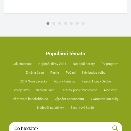
Populární témata
Jak zhubnout
Nejlepší filmy 2024
Nejlepší horory
TV program
Změna času
Partie
Počasí
Kdy budou volby
ZOO Nové začátky
Auto – katalog
7 pádů Honzy Dědka
Volby 2025
Svařené víno
Tatarák podle Pohlreicha
Aloe vera
Pěstování lichořeřišnice
Výpočet ascendentu
Tvarohové knedlíky
Nejlepší palačinky
Švestkový koláč