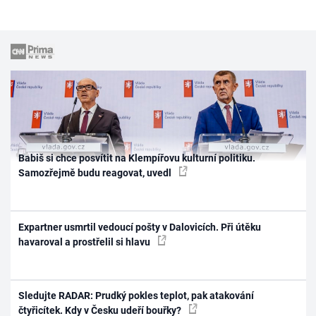
Babiš si chce posvítit na Klempířovu kulturní politiku.
Samozřejmě budu reagovat, uvedl
Expartner usmrtil vedoucí pošty v Dalovicích. Při útěku
havaroval a prostřelil si hlavu
Sledujte RADAR: Prudký pokles teplot, pak atakování
čtyřicítek. Kdy v Česku udeří bouřky?