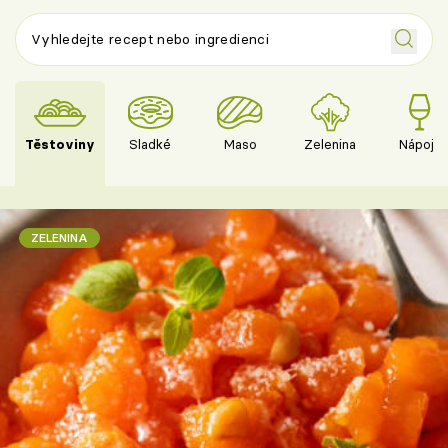
Těstoviny
Sladké
Maso
Zelenina
Nápoje
ZELENINA