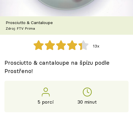
Škola vaření
Recepty z TV
Prosciutto & Cantaloupe
Zdroj: FTV Prima
Speciál: Cuketa
13x
Těhotnej kuchař
Prosciutto & cantaloupe na špízu podle
Sledujte prima+
Prostřeno!
Přihlášení
5 porcí
30 minut
Sledujte nás