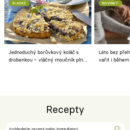
SLADKÉ
NOVINKY
Jednoduchý borůvkový koláč s
Léto bez přeh
drobenkou – vláčný moučník plný
vařit i během
ovoce
Recepty