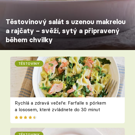
Těstovinový salát s uzenou makrelou
a rajčaty – svěží, sytý a připravený
během chvilky
TĚSTOVINY
Rychlá a zdravá večeře: Farfalle s pórkem
a lososem, které zvládnete do 30 minut
TĚSTOVINY