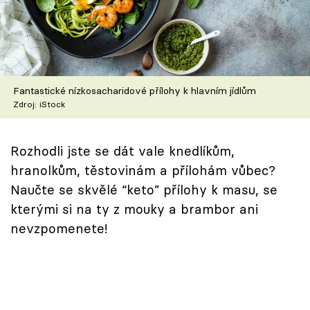
Škola vaření
Recepty z TV
Speciál: Cuketa
Fantastické nízkosacharidové přílohy k hlavním jídlům
Zdroj: iStock
Těhotnej kuchař
Sledujte prima+
Rozhodli jste se dát vale knedlíkům,
hranolkům, těstovinám a přílohám vůbec?
Naučte se skvělé “keto” přílohy k masu, se
Přihlášení
kterými si na ty z mouky a brambor ani
nevzpomenete!
Sledujte nás