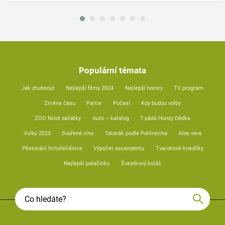
Populární témata
Jak zhubnout
Nejlepší filmy 2024
Nejlepší horory
TV program
Změna času
Partie
Počasí
Kdy budou volby
ZOO Nové začátky
Auto – katalog
7 pádů Honzy Dědka
Volby 2025
Svařené víno
Tatarák podle Pohlreicha
Aloe vera
Pěstování lichořeřišnice
Výpočet ascendentu
Tvarohové knedlíky
Nejlepší palačinky
Švestkový koláč