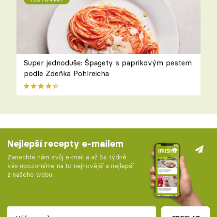
Super jednoduše: Špagety s paprikovým pestem
podle Zdeňka Pohlreicha
Nejlepší recepty e-mailem
Zanechte nám svůj e-mail a až 5x týdně
vás upozorníme na to nejnovější a nejlepší
z našeho webu.