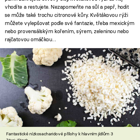
vhodíte a restujete. Nezapomeňte na sůl a pepř, hodit
se může také trochu citronové kůry. Květákovou rýži
můžete vylepšovat podle své fantazie, třeba mexickým
nebo provensálským kořením, sýrem, zeleninou nebo
rajčatovou omáčkou…
Fantastické nízkosacharidové přílohy k hlavním jídlům 3
Zdroj: iStock