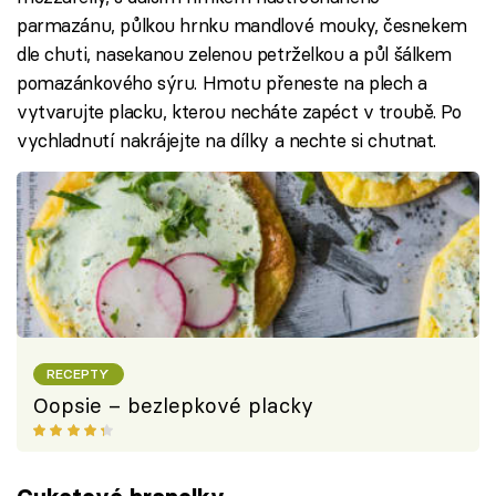
parmazánu, půlkou hrnku mandlové mouky, česnekem
dle chuti, nasekanou zelenou petrželkou a půl šálkem
pomazánkového sýru. Hmotu přeneste na plech a
vytvarujte placku, kterou necháte zapéct v troubě. Po
vychladnutí nakrájejte na dílky a nechte si chutnat.
RECEPTY
Oopsie – bezlepkové placky