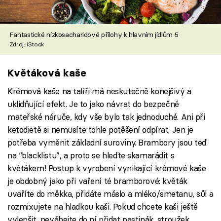
Fantastické nízkosacharidové přílohy k hlavním jídlům 5
Zdroj: iStock
Květáková kaše
Krémová kaše na talíři má neskutečně konejšivý a
uklidňující efekt. Je to jako návrat do bezpečné
mateřské náruče, kdy vše bylo tak jednoduché. Ani při
ketodietě si nemusíte tohle potěšení odpírat. Jen je
potřeba vyměnit základní suroviny. Brambory jsou teď
na “blacklistu”, a proto se hleďte skamarádit s
květákem! Postup k vyrobení vynikající krémové kaše
je obdobný jako při vaření té bramborové: květák
uvaříte do měkka, přidáte máslo a mléko/smetanu, sůl a
rozmixujete na hladkou kaši. Pokud chcete kaši ještě
vylepšit, neváhejte do ní přidat pastinák, stroužek