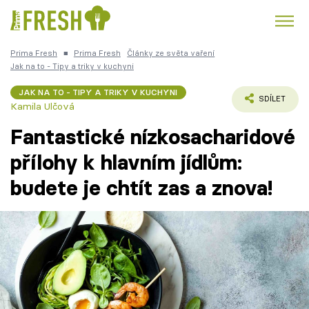
Prima Fresh
■
Prima Fresh
Články ze světa vaření
Kuře
Polévky k večeři
Rychlé večeře
Jak na to - Tipy a triky v kuchyni
Trendy:
JAK NA TO - TIPY A TRIKY V KUCHYNI
Česká kuchyně
Čokoláda
SDÍLET
Kamila Ulčová
Fantastické nízkosacharidové
přílohy k hlavním jídlům:
budete je chtít zas a znova!
Témata
Recepty
Články
TV Program