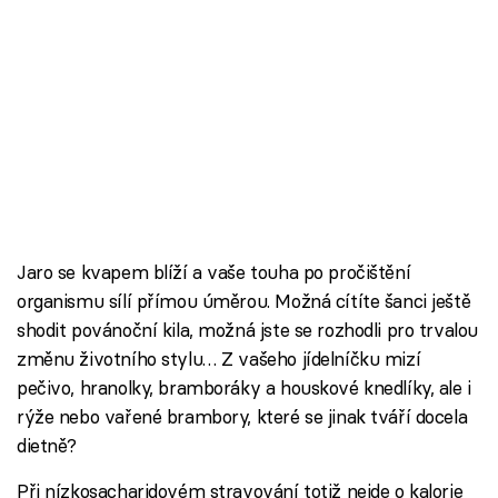
Jaro se kvapem blíží a vaše touha po pročištění
organismu sílí přímou úměrou. Možná cítíte šanci ještě
shodit povánoční kila, možná jste se rozhodli pro trvalou
změnu životního stylu… Z vašeho jídelníčku mizí
pečivo, hranolky, bramboráky a houskové knedlíky, ale i
rýže nebo vařené brambory, které se jinak tváří docela
dietně?
Při nízkosacharidovém stravování totiž nejde o kalorie