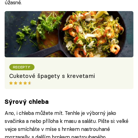
úžasné.
RECEPTY
Cuketové špagety s krevetami
Sýrový chleba
Ano, i chleba můžete mít. Tenhle je výborný jako
svačinka a nebo příloha k masu a salátu. Pište si: velké
vejce smícháte v míse s hrnkem nastrouhané
mozzarelly, s dalším hrnkem nastrouhaného