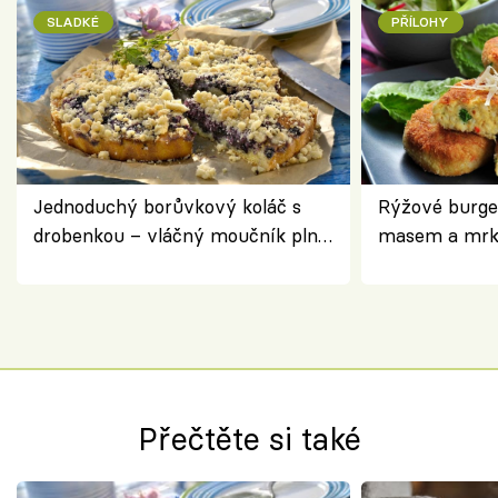
SLADKÉ
PŘÍLOHY
Jednoduchý borůvkový koláč s
Rýžové burge
drobenkou – vláčný moučník plný
masem a mrk
ovoce
salátem – leh
Přečtěte si také