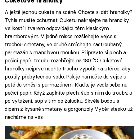
Cuketové hranolky
A ještě jednou cuketa na scéně. Chcete si dát hranolky?
Tyhle musíte ochutnat. Cuketu nakrájejte na hranolky,
velikostí i tvarem odpovídající těm klasickým
bramborovým. V jedné misce rozšlehejte vejce s
trochou smetany, ve druhé smíchejte nastrouhaný
parmazán s mandlovou moukou. Připravte si plech a
pečicí papír, troubu rozehřejte na 180 °C. Cuketové
hranolky nejprve nechte trochu vypotit na utěrce, aby
pustily přebytečnou vodu. Pak je namočte do vejce a
poté do směsi s parmazánem. Klaďte je vedle sebe na
pečicí papír. Když zaplníte plech, šup s ním do trouby, a
po vytažení, šup s tím do žaludku. Skvělé budou s
dipem z kysané smetany a gorgonzoly. Výběr steaku už
necháme na vás.