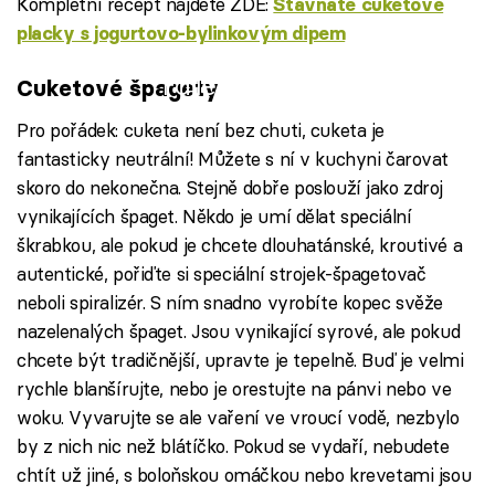
Kompletní recept najdete ZDE:
Šťavnaté cuketové
placky s jogurtovo-bylinkovým dipem
Failed to fetch
Cuketové špagety
Pro pořádek: cuketa není bez chuti, cuketa je
fantasticky neutrální! Můžete s ní v kuchyni čarovat
skoro do nekonečna. Stejně dobře poslouží jako zdroj
vynikajících špaget. Někdo je umí dělat speciální
škrabkou, ale pokud je chcete dlouhatánské, kroutivé a
autentické, pořiďte si speciální strojek-špagetovač
neboli spiralizér. S ním snadno vyrobíte kopec svěže
nazelenalých špaget. Jsou vynikající syrové, ale pokud
chcete být tradičnější, upravte je tepelně. Buď je velmi
rychle blanšírujte, nebo je orestujte na pánvi nebo ve
woku. Vyvarujte se ale vaření ve vroucí vodě, nezbylo
by z nich nic než blátíčko. Pokud se vydaří, nebudete
chtít už jiné, s boloňskou omáčkou nebo krevetami jsou