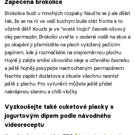
Zapečená brokolice
Brokolice budí u mnohých rozpaky. Naučte se ji ale dělat
tak, že se na ní ve vaší kuchyni bude stát fronta a to
včetně dětí! Kouzlo je ve “svaté trojici” česnek-olivový
olej-parmazán. Brokolici uvařte v osolené vodě na skus a
po okapání ji přemístěte na plech vyložený pečícím
papírem, kde ji rozmačkáte na stejnoměrnou plochu.
Hojně ji zalijte směsí olivového oleje a utřeného česneku
a ještě hojněji posypejte nastrouhaným parmazánem.
Nechte zapéct dozlatova a zkuste všechnu nesníst
ještě z plechu. Pro vytunění můžete ještě přidat
nakrájenou slaninu a chilli vločky.
Vyzkoušejte také cuketové placky s
jogurtovým dipem podle návodného
videoreceptu