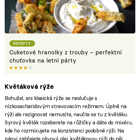
RECEPTY
Cuketové hranolky z trouby – perfektní
chuťovka na letní párty
Květáková rýže
Bohužel, ani klasická rýže se neslučuje s
nízkosacharidovým stravovacím režimem. Úplně na
rýži ale rezignovat nemusíte, naučte se tu z květáku.
Syrový květák rozeberete na růžičky a dáte do mixéru,
kde ho rozmixujete na konzistenci podobné rýži. Na
pánvi zahřejete olivový olej, květákovou rýži do něj