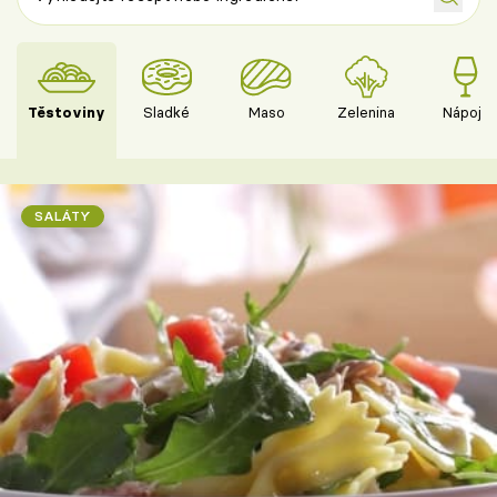
Těstoviny
Sladké
Maso
Zelenina
Nápoje
SALÁTY