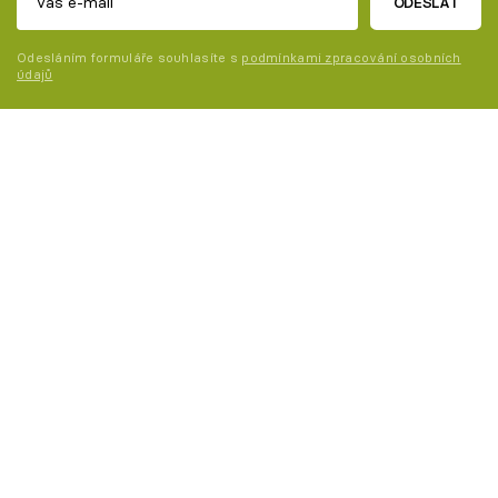
ODESLAT
Odesláním formuláře souhlasíte s
podmínkami zpracování osobních
údajů