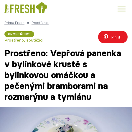
Prima Fresh
■
Prostřeno!
Kuře
Polévky k večeři
Rychlé večeře
Trendy:
PROSTŘENO!
Pin it
Prostřeno, soutěžící
Česká kuchyně
Čokoláda
Prostřeno: Vepřová panenka
v bylinkové krustě s
bylinkovou omáčkou a
Témata
pečenými bramborami na
Recepty
rozmarýnu a tymiánu
Články
TV Program