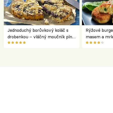
Jednoduchý borůvkový koláč s
Rýžové burge
drobenkou – vláčný moučník plný
masem a mrk
ovoce
salátem – leh