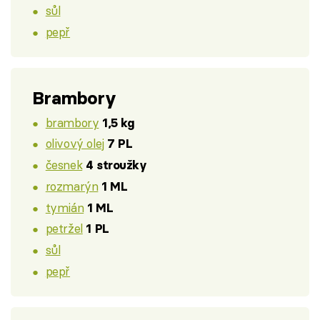
sůl
pepř
Brambory
brambory
1,5 kg
olivový olej
7 PL
česnek
4 stroužky
rozmarýn
1 ML
tymián
1 ML
petržel
1 PL
sůl
pepř