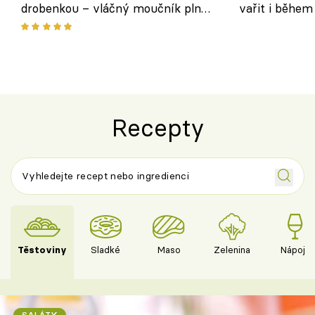
drobenkou – vláčný moučník plný
vařit i během
ovoce
Recepty
Těstoviny
Sladké
Maso
Zelenina
Nápoje
SALÁTY