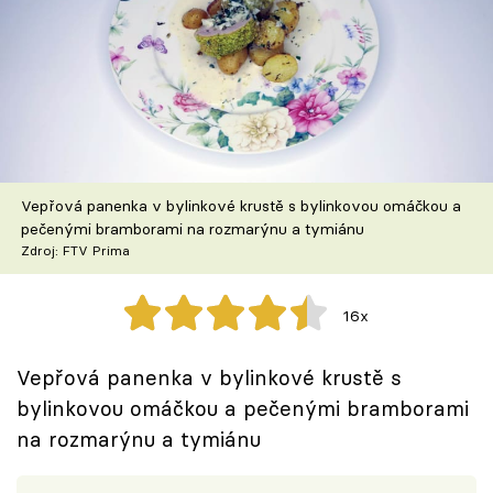
Škola vaření
Recepty z TV
Speciál: Cuketa
Těhotnej kuchař
Vepřová panenka v bylinkové krustě s bylinkovou omáčkou a
pečenými bramborami na rozmarýnu a tymiánu
Sledujte prima+
Zdroj: FTV Prima
Přihlášení
16x
Vepřová panenka v bylinkové krustě s
Sledujte nás
bylinkovou omáčkou a pečenými bramborami
na rozmarýnu a tymiánu