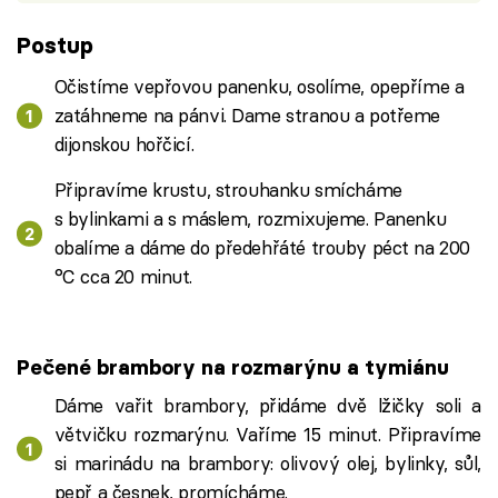
Postup
Očistíme vepřovou panenku, osolíme, opepříme a
zatáhneme na pánvi. Dame stranou a potřeme
dijonskou hořčicí.
Připravíme krustu, strouhanku smícháme
s bylinkami a s máslem, rozmixujeme. Panenku
obalíme a dáme do předehřáté trouby péct na 200
°C cca 20 minut.
Pečené brambory na rozmarýnu a tymiánu
Dáme vařit brambory, přidáme dvě lžičky soli a
větvičku rozmarýnu. Vaříme 15 minut. Připravíme
si marinádu na brambory: olivový olej, bylinky, sůl,
pepř a česnek, promícháme.