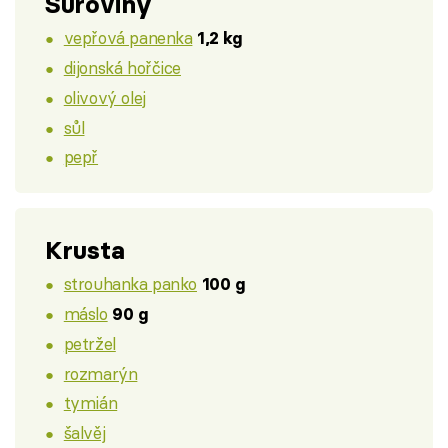
Suroviny
vepřová panenka
1,2 kg
dijonská hořčice
olivový olej
sůl
pepř
Krusta
strouhanka panko
100 g
máslo
90 g
petržel
rozmarýn
tymián
šalvěj