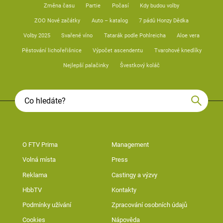
Změna času
Partie
Počasí
Kdy budou volby
ZOO Nové začátky
Auto – katalog
7 pádů Honzy Dědka
Volby 2025
Svařené víno
Tatarák podle Pohlreicha
Aloe vera
Pěstování lichořeřišnice
Výpočet ascendentu
Tvarohové knedlíky
Nejlepší palačinky
Švestkový koláč
O FTV Prima
Management
Volná místa
Press
Reklama
Castingy a výzvy
HbbTV
Kontakty
Podmínky užívání
Zpracování osobních údajů
Cookies
Nápověda