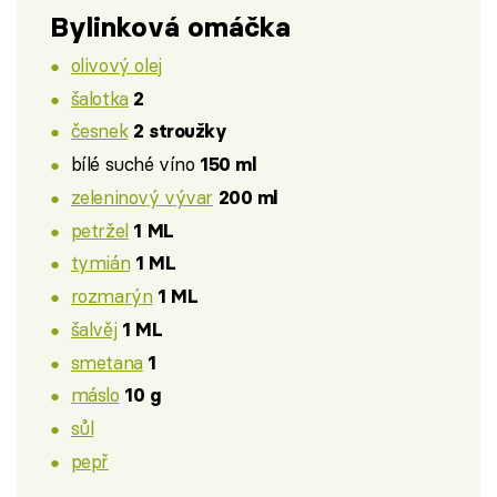
Bylinková omáčka
olivový olej
šalotka
2
česnek
2 stroužky
bílé suché víno
150 ml
zeleninový vývar
200 ml
petržel
1 ML
tymián
1 ML
rozmarýn
1 ML
šalvěj
1 ML
smetana
1
máslo
10 g
sůl
pepř