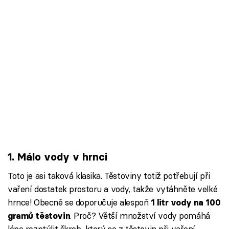
1. Málo vody v hrnci
Toto je asi taková klasika. Těstoviny totiž potřebují při
vaření dostatek prostoru a vody, takže vytáhněte velké
hrnce! Obecně se doporučuje alespoň
1 litr vody na 100
. Proč? Větší množství vody pomáhá
gramů těstovin
lépe rozptýlit škrob, který se z těstovin při vaření