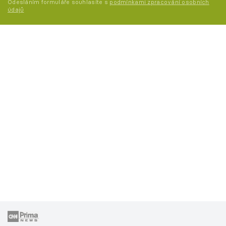
Odesláním formuláře souhlasíte s
podmínkami zpracování osobních
údajů