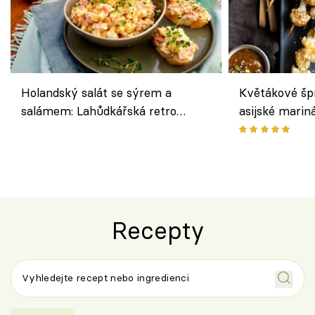
Holandský salát se sýrem a
Květákové šp
salámem: Lahůdkářská retro
asijské marin
klasika, která chutná stejně skvěle
chuťovka z gr
jako dřív
Recepty