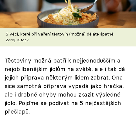
Škola vaření
Recepty z TV
5 věcí, které při vaření těstovin (možná) děláte špatně
Speciál: Cuketa
Zdroj: iStock
Těhotnej kuchař
Těstoviny možná patří k nejjednodušším a
Sledujte prima+
nejoblíbenějším jídlům na světě, ale i tak dá
jejich příprava některým lidem zabrat. Ona
Přihlášení
sice samotná příprava vypadá jako hračka,
ale i drobné chyby mohou zkazit výsledné
jídlo. Pojďme se podívat na 5 nejčastějších
Sledujte nás
přešlapů.