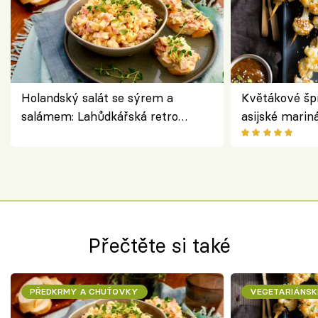
Holandský salát se sýrem a
Květákové šp
salámem: Lahůdkářská retro
asijské marin
klasika, která chutná stejně skvěle
chuťovka z gr
jako dřív
Přečtěte si také
PŘEDKRMY A CHUŤOVKY
VEGETARIÁNSK