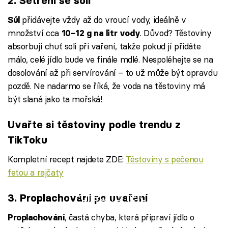
2. Šetření se solí
přidávejte vždy až do vroucí vody, ideálně v
Sůl
množství cca
. Důvod? Těstoviny
10–12 g na litr vody
absorbují chuť soli při vaření, takže pokud jí přidáte
málo, celé jídlo bude ve finále mdlé. Nespoléhejte se na
dosolování až při servírování – to už může být opravdu
pozdě. Ne nadarmo se říká, že voda na těstoviny má
být slaná jako ta mořská!
Uvařte si těstoviny podle trendu z
TikToku
Kompletní recept najdete ZDE:
Těstoviny s pečenou
fetou a rajčaty
Failed to fetch
3. Proplachování po uvaření
, častá chyba, která připraví jídlo o
Proplachování