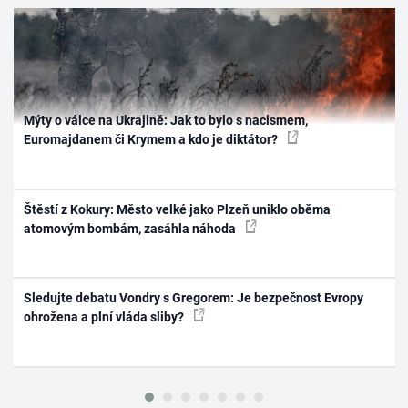
Mýty o válce na Ukrajině: Jak to bylo s nacismem,
Euromajdanem či Krymem a kdo je diktátor?
Štěstí z Kokury: Město velké jako Plzeň uniklo oběma
atomovým bombám, zasáhla náhoda
Sledujte debatu Vondry s Gregorem: Je bezpečnost Evropy
ohrožena a plní vláda sliby?