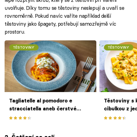
uvolňuje. Díky tomu se těstoviny neslepují a uvaří se
rovnoměrně. Pokud navíc vaříte například delší
těstoviny jako špagety, potřebují samozřejmě víc
prostoru.
TĚSTOVINY
TĚSTOVINY
Tagliatelle al pomodoro e
Těstoviny s
stracciatella aneb čerstvé
cibulkou z j
těstoviny s rajčaty podle
Riccarda Lucqueho z restaurace
Farina