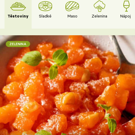
Těstoviny
Sladké
Maso
Zelenina
Nápoje
ZELENINA