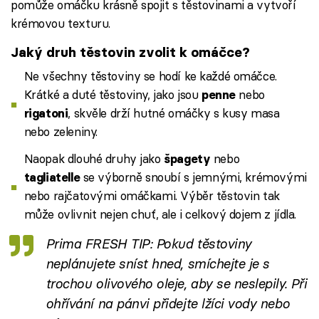
pomůže omáčku krásně spojit s těstovinami a vytvoří
krémovou texturu.
Jaký druh těstovin zvolit k omáčce?
Ne všechny těstoviny se hodí ke každé omáčce.
Krátké a duté těstoviny, jako jsou
nebo
penne
, skvěle drží hutné omáčky s kusy masa
rigatoni
nebo zeleniny.
Naopak dlouhé druhy jako
nebo
špagety
se výborně snoubí s jemnými, krémovými
tagliatelle
nebo rajčatovými omáčkami. Výběr těstovin tak
může ovlivnit nejen chuť, ale i celkový dojem z jídla.
Prima FRESH TIP: Pokud těstoviny
neplánujete sníst hned, smíchejte je s
trochou olivového oleje, aby se neslepily. Při
ohřívání na pánvi přidejte lžíci vody nebo