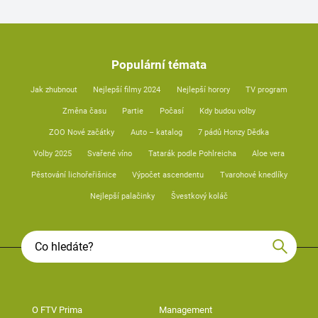
Populární témata
Jak zhubnout
Nejlepší filmy 2024
Nejlepší horory
TV program
Změna času
Partie
Počasí
Kdy budou volby
ZOO Nové začátky
Auto – katalog
7 pádů Honzy Dědka
Volby 2025
Svařené víno
Tatarák podle Pohlreicha
Aloe vera
Pěstování lichořeřišnice
Výpočet ascendentu
Tvarohové knedlíky
Nejlepší palačinky
Švestkový koláč
O FTV Prima
Management