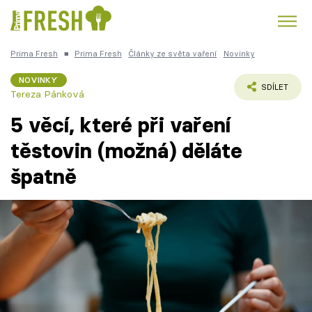
Prima Fresh
■
Prima Fresh
Články ze světa vaření
Novinky
Kuře
Polévky k večeři
Rychlé večeře
Trendy:
NOVINKY
SDÍLET
Tereza Pánková
Česká kuchyně
Čokoláda
5 věcí, které při vaření
těstovin (možná) děláte
špatně
Témata
Recepty
Články
TV Program