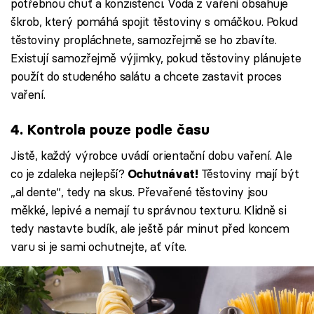
potřebnou chuť a konzistenci. Voda z vaření obsahuje
škrob, který pomáhá spojit těstoviny s omáčkou. Pokud
těstoviny propláchnete, samozřejmě se ho zbavíte.
Existují samozřejmě výjimky, pokud těstoviny plánujete
použít do studeného salátu a chcete zastavit proces
vaření.
4. Kontrola pouze podle času
Jistě, každý výrobce uvádí orientační dobu vaření. Ale
co je zdaleka nejlepší?
Těstoviny mají být
Ochutnávat!
„al dente“, tedy na skus. Převařené těstoviny jsou
měkké, lepivé a nemají tu správnou texturu. Klidně si
tedy nastavte budík, ale ještě pár minut před koncem
varu si je sami ochutnejte, ať víte.