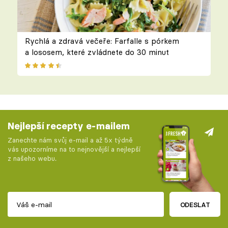
Rychlá a zdravá večeře: Farfalle s pórkem
a lososem, které zvládnete do 30 minut
Nejlepší recepty e-mailem
Zanechte nám svůj e-mail a až 5x týdně
vás upozorníme na to nejnovější a nejlepší
z našeho webu.
ODESLAT