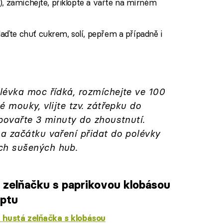
), zamíchejte, přiklopte a vařte na mírném
ďte chuť cukrem, solí, pepřem a případně i
lévka moc řídká, rozmíchejte ve 100
é mouky, vlijte tzv. zátřepku do
povařte 3 minuty do zhoustnutí.
a začátku vaření přidat do polévky
h sušených hub.
 zelňačku s paprikovou klobásou
eptu
 hustá zelňačka s klobásou