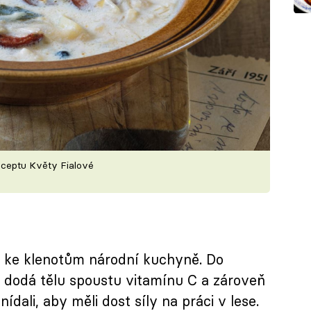
eceptu Květy Fialové
í ke klenotům národní kuchyně. Do
 dodá tělu spoustu vitamínu C a zároveň
snídali, aby měli dost síly na práci v lese.