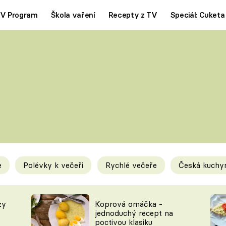
V Program
Škola vaření
Recepty z TV
Speciál: Cuketa
Polévky
Saláty
ČESKÁ KLASIKA
TĚSTOVIN
SILNÉ VÝVARY
SLADKÉ
KRÉMOVÉ
BEZMASÁ J
e
Polévky k večeři
Rychlé večeře
Česká kuchy
y
Tipy a triky
Novink
zy
Koprová omáčka -
jednoduchý recept na
poctivou klasiku
KAM ZA JÍDLEM
BLOG