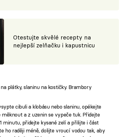
Otestujte skvělé recepty na
nejlepší zelňačku i kapustnicu
 na plátky, slaninu na kostičky. Brambory
vsypte cibuli a klobásu nebo slaninu, opékejte
e měknout a z uzenin se vypeče tuk. Přidejte
 minutu, přidejte kysané zelí a přilijte i část
te ho raději méně, dolijte vroucí vodou tak, aby