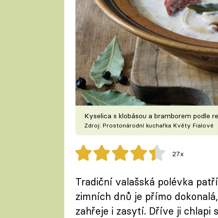
Kyselica s klobásou a bramborem podle r
Zdroj: Prostonárodní kuchařka Květy Fialové
27x
Tradiční valašská polévka patř
zimních dnů je přímo dokonalá,
zahřeje i zasytí. Dříve ji chlapi 