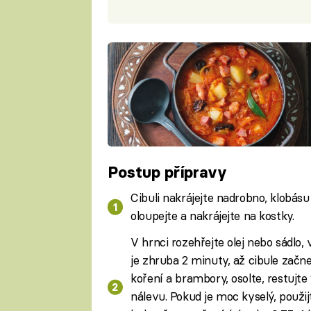
Postup přípravy
Cibuli nakrájejte nadrobno, klobásu
oloupejte a nakrájejte na kostky.
V hrnci rozehřejte olej nebo sádlo, 
je zhruba 2 minuty, až cibule začn
koření a brambory, osolte, restujte 1
nálevu. Pokud je moc kyselý, použij