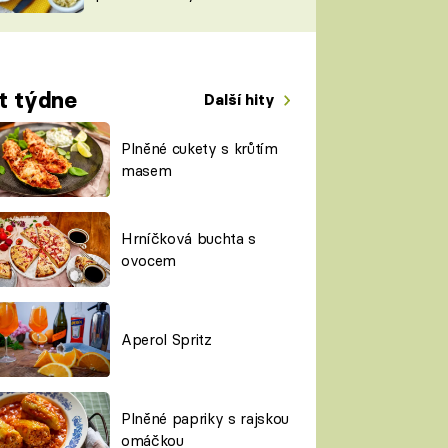
TORKY
ESH
t týdne
Další hity
Plněné cukety s krůtím
masem
Hrníčková buchta s
ovocem
Aperol Spritz
Plněné papriky s rajskou
omáčkou