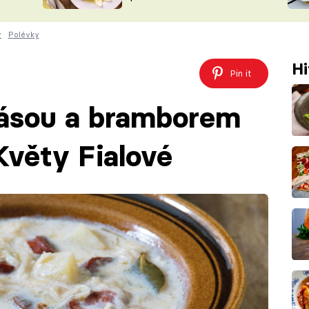
ŠÉFREDAK
VYCHYTÁVKY
y
Polévky
SOUTĚŽ FR
NA NÁKUPECH
ČASOPIS
Hi
Pin it
básou a bramborem
Květy Fialové