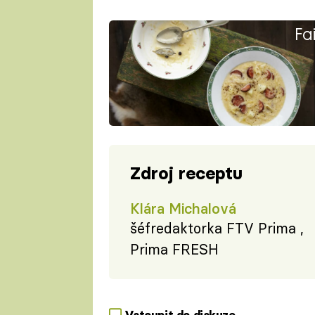
Fa
Zdroj receptu
Klára Michalová
šéfredaktorka FTV Prima ,
Prima FRESH
Vstoupit do diskuze