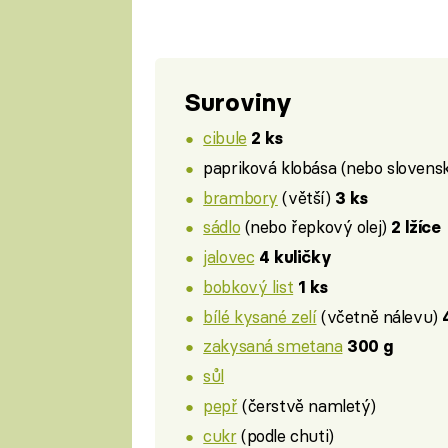
Suroviny
cibule
2 ks
papriková klobása (nebo slovens
brambory
(větší)
3 ks
sádlo
(nebo řepkový olej)
2 lžíce
jalovec
4 kuličky
bobkový list
1 ks
bílé kysané zelí
(včetně nálevu)
zakysaná smetana
300 g
sůl
pepř
(čerstvě namletý)
cukr
(podle chuti)