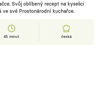
čce. Svůj oblíbený recept na kyselici
á ve své Prostonárodní kuchařce.
45 minut
česká