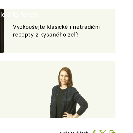
iled to fetch
Vyzkoušejte klasické i netradiční
recepty z kysaného zelí!