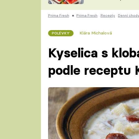
nepotřebujete troubu
ZDENĚK
ČESKO NA TALÍŘI
POHLREICH
Prima Fresh
■
Prima Fresh
Recepty
Denní chod
KAROLÍNA,
JAROSLAV SAPÍK
DOMÁCÍ
Klára Michalová
POLÉVKY
KUCHAŘKA
KAROLÍNA
KAMBERSKÁ
Kyselica s klo
podle receptu 