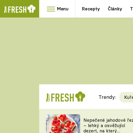
Menu
Recepty
Články
T
Oblíbené
Přílohy
recepty
HRANOLKY
HOUBY
KNEDLÍKY
DÝNĚ
KAŠE
RYCHLOVKY
Trendy:
Kuř
Populární
Videorecept
Nepečené jahodové ře
– lehký a osvěžující
kuchaři
dezert, na který
TEĎ VAŘÍ ŠÉF!