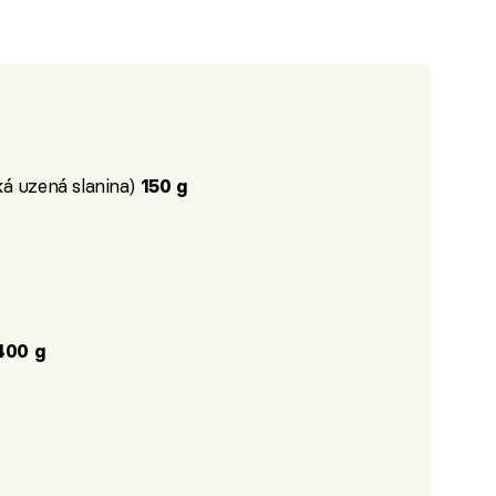
ká uzená slanina)
150 g
400 g