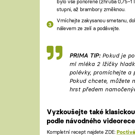
bylo vše ponořené (zhruba 0,75–1 l
stupni, až brambory změknou.
Vmíchejte zakysanou smetanu, dola
nálevem ze zelí a podávejte.
PRIMA TIP:
Pokud je po
ml mléka 2 lžičky hladk
polévky, promíchejte a 
Pokud chcete, můžete n
hrst předem namočenýc
Vyzkoušejte také klasickou
podle návodného videorec
Kompletní recept najdete ZDE:
Poctivá