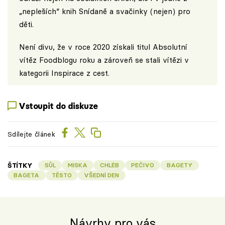
„nepleších“ knih Snídaně a svačinky (nejen) pro
děti.
Není divu, že v roce 2020 získali titul Absolutní
vítěz Foodblogu roku a zároveň se stali vítězi v
kategorii Inspirace z cest.
Vstoupit do diskuze
Sdílejte článek
ŠTÍTKY
SŮL
MISKA
CHLÉB
PEČIVO
BAGETY
BAGETA
TĚSTO
VŠEDNÍ DEN
Návrhy pro vás