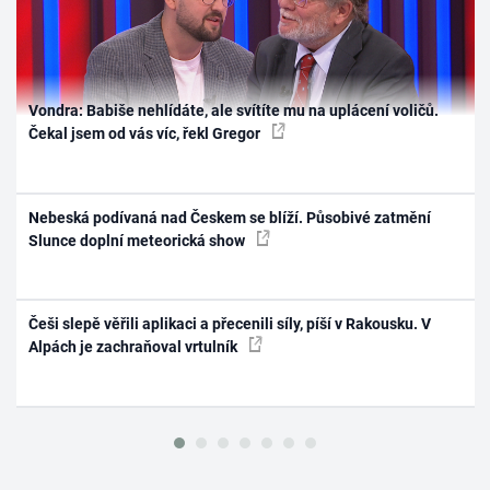
Vondra: Babiše nehlídáte, ale svítíte mu na uplácení voličů.
Čekal jsem od vás víc, řekl Gregor
Nebeská podívaná nad Českem se blíží. Působivé zatmění
Slunce doplní meteorická show
Češi slepě věřili aplikaci a přecenili síly, píší v Rakousku. V
Alpách je zachraňoval vrtulník