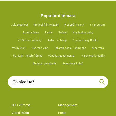
Populární témata
Jak zhubnout
Nejlepší filmy 2024
Nejlepší horory
TV program
Změna času
Partie
Počasí
Kdy budou volby
ZOO Nové začátky
Auto – katalog
7 pádů Honzy Dědka
Volby 2025
Svařené víno
Tatarák podle Pohlreicha
Aloe vera
Pěstování lichořeřišnice
Výpočet ascendentu
Tvarohové knedlíky
Nejlepší palačinky
Švestkový koláč
O FTV Prima
Management
Volná místa
Press