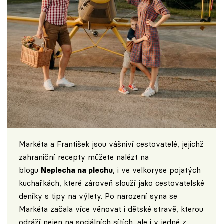
Markéta a František jsou vášniví cestovatelé, jejichž
zahraniční recepty můžete nalézt na
blogu
Neplecha na plechu
, i ve velkoryse pojatých
kuchařkách, které zároveň slouží jako cestovatelské
deníky s tipy na výlety. Po narození syna se
Markéta začala více věnovat i dětské stravě, kterou
odráží nejen na sociálních sítích, ale i v jedné z