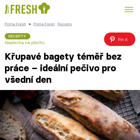
Prima Fresh
■
Prima Fresh
Recepty
Kuře
Polévky k večeři
Rychlé večeře
Trendy:
RECEPTY
Pin it
Neplecha na plechu
Česká kuchyně
Čokoláda
Křupavé bagety téměř bez
práce – ideální pečivo pro
všední den
Témata
Recepty
Články
TV Program