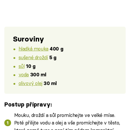
Suroviny
hladká mouka
400 g
sušené droždí
5 g
sůl
10 g
voda
300 ml
olivový olej
30 ml
Postup přípravy:
Mouku, droždí a sůl promíchejte ve velké míse.
Poté přilijte vodu a olej a vše promíchejte v těsto,