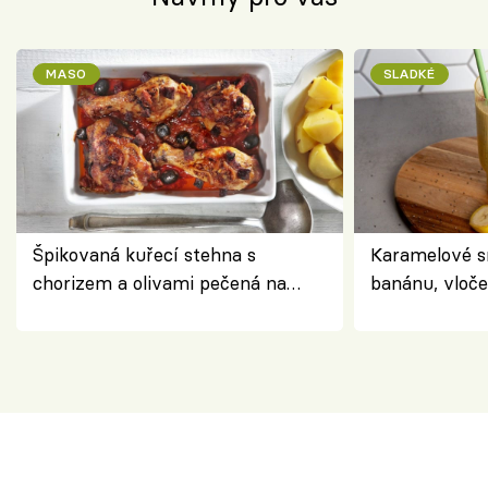
MASO
SLADKÉ
Špikovaná kuřecí stehna s
Karamelové s
chorizem a olivami pečená na
banánu, vloče
letní zelenině – šťavnaté maso s
snídaně do sk
výraznou chutí inspirovanou
Španělskem