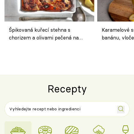
Špikovaná kuřecí stehna s
Karamelové s
chorizem a olivami pečená na
banánu, vloče
letní zelenině – šťavnaté maso s
snídaně do sk
výraznou chutí inspirovanou
Španělskem
Recepty