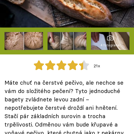
Škola vaření
Recepty z TV
Speciál: Cuketa
4 fotografie
Těhotnej kuchař
Sledujte prima+
21x
Máte chuť na čerstvé pečivo, ale nechce se
Přihlášení
vám do složitého pečení? Tyto jednoduché
bagety zvládnete levou zadní –
Sledujte nás
nepotřebujete čerstvé droždí ani hnětení.
Stačí pár základních surovin a trocha
trpělivosti. Odměnou vám bude křupavé a
voňavé pečivo, které chutná jako z pekárny.