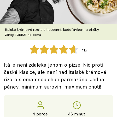
Škola vaření
Recepty z TV
Italské krémové rizoto s houbami, kadeřávkem a oříšky
Speciál: Cuketa
Zdroj: FOREJT na doma
Těhotnej kuchař
11x
Sledujte prima+
Itálie není zdaleka jenom o pizze. Nic proti
české klasice, ale není nad italské krémové
Přihlášení
rizoto s omamnou chutí parmazánu. Jedna
pánev, minimum surovin, maximum chutí!
Sledujte nás
4 porce
45 minut