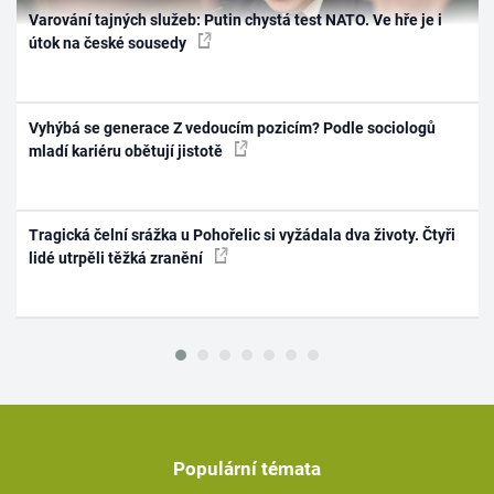
Varování tajných služeb: Putin chystá test NATO. Ve hře je i
útok na české sousedy
Vyhýbá se generace Z vedoucím pozicím? Podle sociologů
mladí kariéru obětují jistotě
Tragická čelní srážka u Pohořelic si vyžádala dva životy. Čtyři
lidé utrpěli těžká zranění
Populární témata