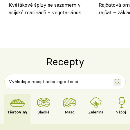
Květákové špízy se sezamem v
Rajčatová om
asijské marinádě – vegetariánská
rajčat – zákla
chuťovka z grilu
Recepty
Těstoviny
Sladké
Maso
Zelenina
Nápoje