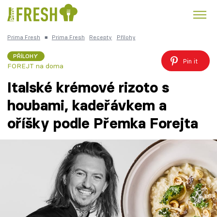
Prima Fresh
■
Prima Fresh
Recepty
Přílohy
Kuře
Polévky k večeři
Rychlé večeře
Trendy:
PŘÍLOHY
Pin it
FOREJT na doma
Česká kuchyně
Čokoláda
Italské krémové rizoto s
houbami, kadeřávkem a
oříšky podle Přemka Forejta
Témata
Recepty
Články
TV Program