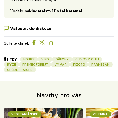
Vydalo
nakladatelství Došel karamel
.
Vstoupit do diskuze
Sdílejte článek
ŠTÍTKY
HOUBY
VÍNO
OŘECHY
OLIVOVÝ OLEJ
RÝŽE
PŘEMEK FOREJT
VÝVAR
RIZOTO
PARMEZÁN
CRÈME FRAÎCHE
Návrhy pro vás
VEGETARIÁNSKÉ
ZELENINA