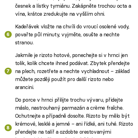
česnek a lístky tymiánu. Zakápněte trochou octa a
vína, krátce zredukujte na vyšším ohni.
Kadeřávek vložte na chvíli do vroucí osolené vody,
povařte půl minuty, vyjměte, osušte a nechte
stranou.
Jakmile je rizoto hotové, ponechejte si v hrnci jen
tolik, kolik chcete ihned podávat. Zbytek přendejte
na plech, rozetřete a nechte vychladnout – základ
můžete později použít pro další rizoto nebo
arancini.
Do porce v hrnci přilijte trochu vývaru, přidejte
máslo, nastrouhaný parmazán a crème fraîche.
Ochutnejte a případně dosolte. Rizoto by mělo být
krémové, lesklé a jemné – ani řídké, ani tuhé. Rizoto
přendejte na talíř a ozdobte orestovanými