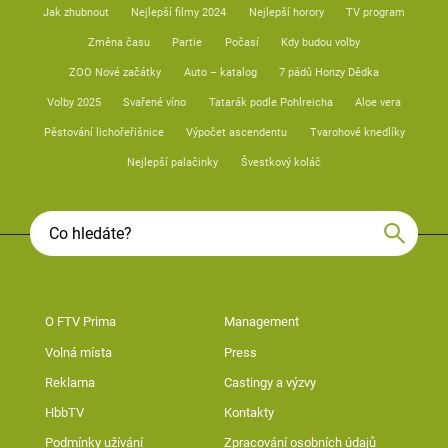
Jak zhubnout
Nejlepší filmy 2024
Nejlepší horory
TV program
Změna času
Partie
Počasí
Kdy budou volby
ZOO Nové začátky
Auto – katalog
7 pádů Honzy Dědka
Volby 2025
Svařené víno
Tatarák podle Pohlreicha
Aloe vera
Pěstování lichořeřišnice
Výpočet ascendentu
Tvarohové knedlíky
Nejlepší palačinky
Švestkový koláč
O FTV Prima
Management
Volná místa
Press
Reklama
Castingy a výzvy
HbbTV
Kontakty
Podmínky užívání
Zpracování osobních údajů