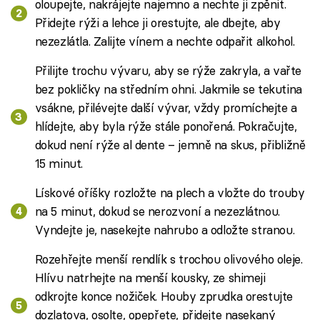
oloupejte, nakrájejte najemno a nechte ji zpěnit.
Přidejte rýži a lehce ji orestujte, ale dbejte, aby
nezezlátla. Zalijte vínem a nechte odpařit alkohol.
Přilijte trochu vývaru, aby se rýže zakryla, a vařte
bez pokličky na středním ohni. Jakmile se tekutina
vsákne, přilévejte další vývar, vždy promíchejte a
hlídejte, aby byla rýže stále ponořená. Pokračujte,
dokud není rýže al dente – jemně na skus, přibližně
15 minut.
Lískové oříšky rozložte na plech a vložte do trouby
na 5 minut, dokud se nerozvoní a nezezlátnou.
Vyndejte je, nasekejte nahrubo a odložte stranou.
Rozehřejte menší rendlík s trochou olivového oleje.
Hlívu natrhejte na menší kousky, ze shimeji
odkrojte konce nožiček. Houby zprudka orestujte
dozlatova, osolte, opepřete, přidejte nasekaný