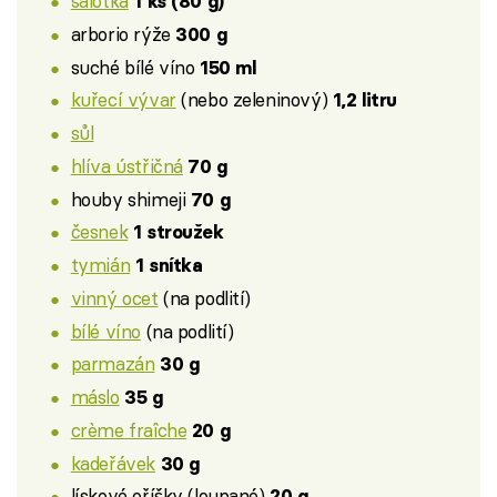
šalotka
1 ks (80 g)
arborio rýže
300 g
suché bílé víno
150 ml
kuřecí vývar
(nebo zeleninový)
1,2 litru
sůl
hlíva ústřičná
70 g
houby shimeji
70 g
česnek
1 stroužek
tymián
1 snítka
vinný ocet
(na podlití)
bílé víno
(na podlití)
parmazán
30 g
máslo
35 g
crème fraîche
20 g
kadeřávek
30 g
lískové oříšky (loupané)
20 g