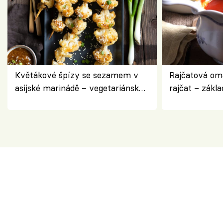
Květákové špízy se sezamem v
Rajčatová om
asijské marinádě – vegetariánská
rajčat – zákla
chuťovka z grilu