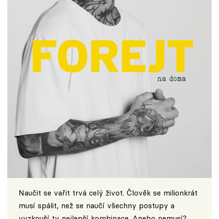
Naučit se vařit trvá celý život. Člověk se milionkrát
musí spálit, než se naučí všechny postupy a
vyzkouší ty nejlepší kombinace. Anebo nemusí?