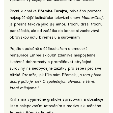
První kuchařka
Přemka Forejta
, bývalého porotce
nejúspěšnější kulinářské televizní show
MasterChef
,
je přesně taková jako její autor. Trochu drzá, trochu
pankáčská, ale od začátku do konce si zachovává
obrovskou úctu k řemeslu a surovinám.
Pojďte společně s šéfkuchařem olomoucké
restaurace Entrée skloubit zdánlivě nespojitelné
kuchyně dohromady a proměňovat obyčejné
suroviny na neobyčejné zážitky pro sebe i pro své
blízké. Protože, jak říká sám Přemek,
„o tom přece
dobrý jídlo je, ne? O společných chvílích s těmi,
které milujeme.“
Kniha má výjimečné grafické zpracování a obsahuje
list s nalepovacím tetováním s motivy skutečného
tetování Přemka Forejta.