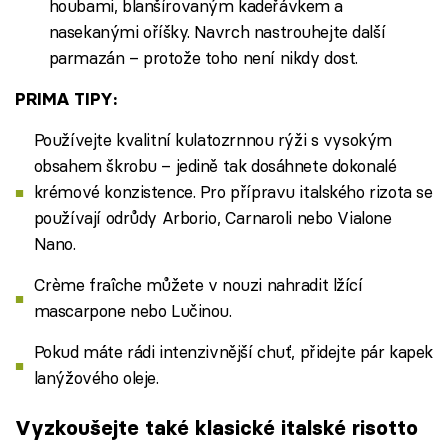
houbami, blanšírovaným kadeřávkem a
nasekanými oříšky. Navrch nastrouhejte další
parmazán – protože toho není nikdy dost.
PRIMA TIPY:
Používejte kvalitní kulatozrnnou rýži s vysokým
obsahem škrobu – jedině tak dosáhnete dokonalé
krémové konzistence. Pro přípravu italského rizota se
používají odrůdy Arborio, Carnaroli nebo Vialone
Nano.
Crème fraîche můžete v nouzi nahradit lžící
mascarpone nebo Lučinou.
Pokud máte rádi intenzivnější chuť, přidejte pár kapek
lanýžového oleje.
Vyzkoušejte také klasické italské risotto