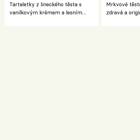
Tartaletky z lineckého těsta s
Mrkvové těst
vanilkovým krémem a lesním
zdravá a origi
ovocem podle Bread Society
klasiky