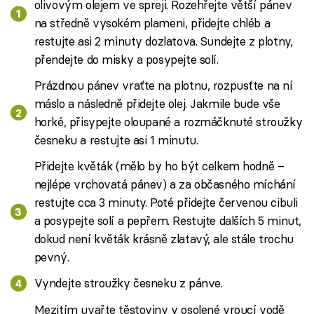
olivovým olejem ve spreji. Rozehřejte větší pánev
na středně vysokém plameni, přidejte chléb a
restujte asi 2 minuty dozlatova. Sundejte z plotny,
přendejte do misky a posypejte solí.
Prázdnou pánev vraťte na plotnu, rozpusťte na ní
máslo a následně přidejte olej. Jakmile bude vše
horké, přisypejte oloupané a rozmáčknuté stroužky
česneku a restujte asi 1 minutu.
Přidejte květák (mělo by ho být celkem hodně –
nejlépe vrchovatá pánev) a za občasného míchání
restujte cca 3 minuty. Poté přidejte červenou cibuli
a posypejte solí a pepřem. Restujte dalších 5 minut,
dokud není květák krásně zlatavý, ale stále trochu
pevný.
Vyndejte stroužky česneku z pánve.
Mezitím uvařte těstoviny v osolené vroucí vodě