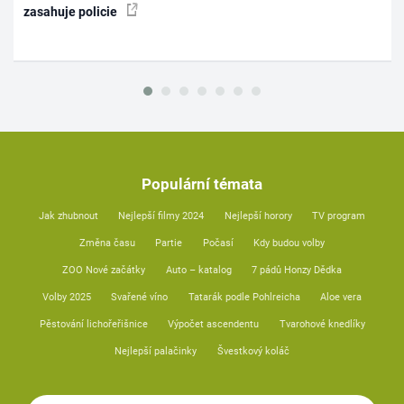
zasahuje policie
Populární témata
Jak zhubnout
Nejlepší filmy 2024
Nejlepší horory
TV program
Změna času
Partie
Počasí
Kdy budou volby
ZOO Nové začátky
Auto – katalog
7 pádů Honzy Dědka
Volby 2025
Svařené víno
Tatarák podle Pohlreicha
Aloe vera
Pěstování lichořeřišnice
Výpočet ascendentu
Tvarohové knedlíky
Nejlepší palačinky
Švestkový koláč