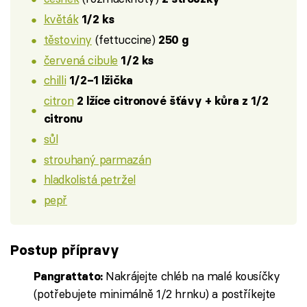
květák
1/2 ks
těstoviny
(fettuccine)
250 g
červená cibule
1/2 ks
chilli
1/2–1 lžička
citron
2 lžíce citronové šťávy + kůra z 1/2
citronu
sůl
strouhaný parmazán
hladkolistá petržel
pepř
Postup přípravy
Nakrájejte chléb na malé kousíčky
Pangrattato:
(potřebujete minimálně 1/2 hrnku) a postříkejte