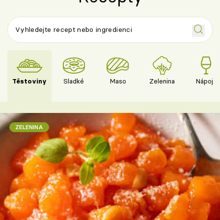
Těstoviny
Sladké
Maso
Zelenina
Nápoje
ZELENINA