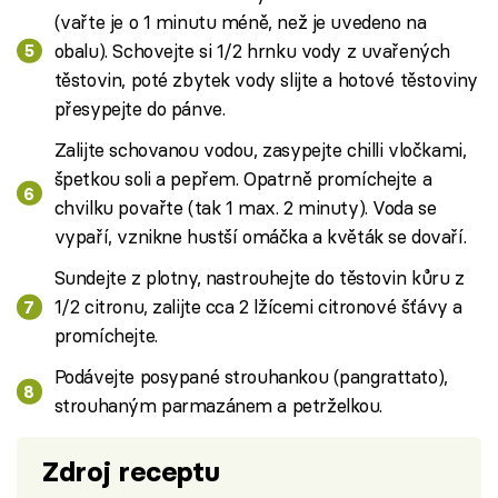
(vařte je o 1 minutu méně, než je uvedeno na
obalu). Schovejte si 1/2 hrnku vody z uvařených
těstovin, poté zbytek vody slijte a hotové těstoviny
přesypejte do pánve.
Zalijte schovanou vodou, zasypejte chilli vločkami,
špetkou soli a pepřem. Opatrně promíchejte a
chvilku povařte (tak 1 max. 2 minuty). Voda se
vypaří, vznikne hustší omáčka a květák se dovaří.
Sundejte z plotny, nastrouhejte do těstovin kůru z
1/2 citronu, zalijte cca 2 lžícemi citronové šťávy a
promíchejte.
Podávejte posypané strouhankou (pangrattato),
strouhaným parmazánem a petrželkou.
Zdroj receptu