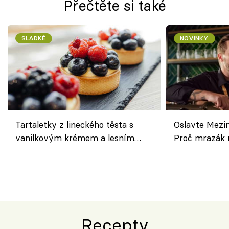
Přečtěte si také
SLADKÉ
NOVINKY
Tartaletky z lineckého těsta s
Oslavte Mezin
vanilkovým krémem a lesním
Proč mrazák n
ovocem podle Bread Society
horku vsadit 
Recepty