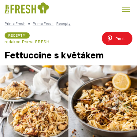
Prima Fresh
■
Prima Fresh
Recepty
Kuře
Polévky k večeři
Rychlé večeře
Trendy:
RECEPTY
Pin it
redakce Prima FRESH
Česká kuchyně
Čokoláda
Fettuccine s květákem
Témata
Recepty
Články
TV Program