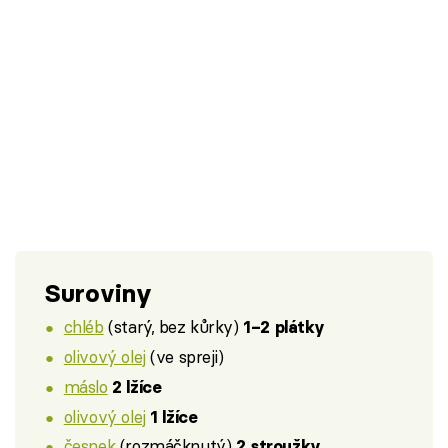
Suroviny
chléb
(starý, bez kůrky)
1–2 plátky
olivový olej
(ve spreji)
máslo
2 lžíce
olivový olej
1 lžíce
česnek
(rozmáčknutý)
2 stroužky