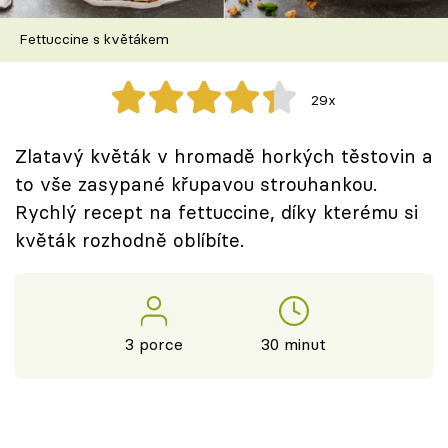
Škola vaření
Fettuccine s květákem
Recepty z TV
29x
Speciál: Cuketa
Zlatavý květák v hromadě horkých těstovin a
Těhotnej kuchař
to vše zasypané křupavou strouhankou.
Rychlý recept na fettuccine, díky kterému si
Sledujte prima+
květák rozhodně oblíbíte.
Přihlášení
3 porce
30 minut
Sledujte nás