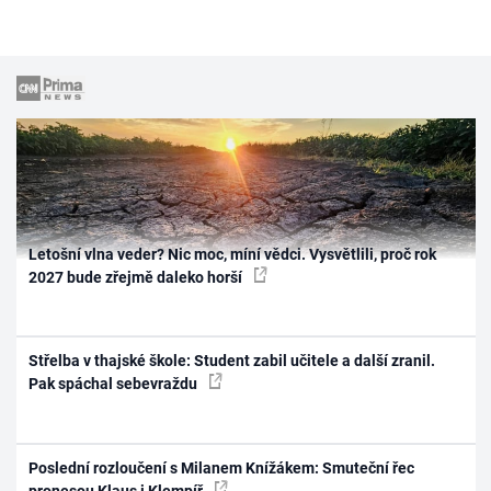
Letošní vlna veder? Nic moc, míní vědci. Vysvětlili, proč rok
2027 bude zřejmě daleko horší
Střelba v thajské škole: Student zabil učitele a další zranil.
Pak spáchal sebevraždu
Poslední rozloučení s Milanem Knížákem: Smuteční řec
pronesou Klaus i Klempíř