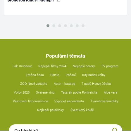
Populární témata
Jak zhubnout
Nejlepší filmy 2024
Nejlepší horory
TV program
Změna času
Partie
Počasí
Kdy budou volby
ZOO Nové začátky
Auto – katalog
7 pádů Honzy Dědka
Volby 2025
Svařené víno
Tatarák podle Pohlreicha
Aloe vera
Pěstování lichořeřišnice
Výpočet ascendentu
Tvarohové knedlíky
Nejlepší palačinky
Švestkový koláč