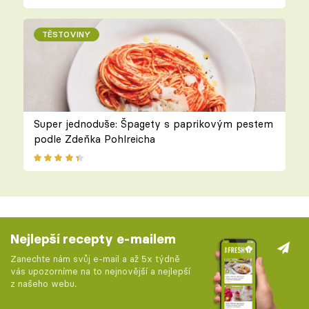
TĚSTOVINY
Super jednoduše: Špagety s paprikovým pestem
podle Zdeňka Pohlreicha
Nejlepší recepty e-mailem
Zanechte nám svůj e-mail a až 5x týdně
vás upozorníme na to nejnovější a nejlepší
z našeho webu.