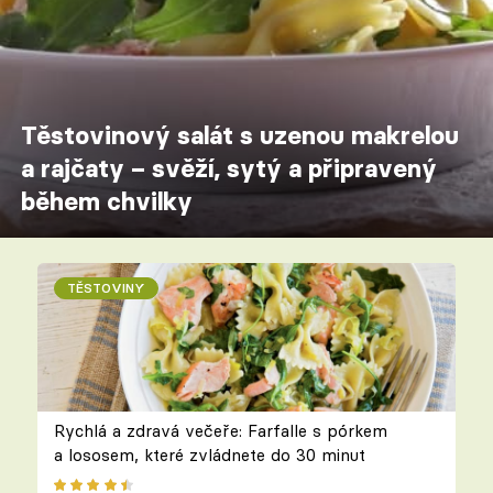
Těstovinový salát s uzenou makrelou
a rajčaty – svěží, sytý a připravený
během chvilky
TĚSTOVINY
Rychlá a zdravá večeře: Farfalle s pórkem
a lososem, které zvládnete do 30 minut