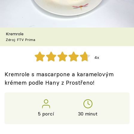
Škola vaření
Recepty z TV
Kremrole
Speciál: Cuketa
Zdroj: FTV Prima
Těhotnej kuchař
4x
Sledujte prima+
Kremrole s mascarpone a karamelovým
krémem podle Hany z Prostřeno!
Přihlášení
Sledujte nás
5 porcí
30 minut