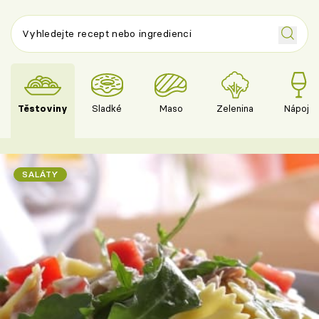
Těstoviny
Sladké
Maso
Zelenina
Nápoje
SALÁTY