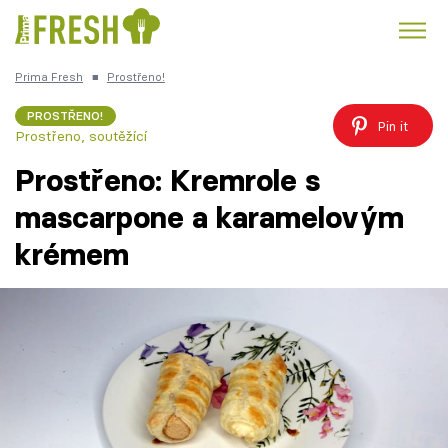
Prima Fresh
■
Prostřeno!
Kuře
Polévky k večeři
Rychlé večeře
Trendy:
PROSTŘENO!
Pin it
Prostřeno, soutěžící
Česká kuchyně
Čokoláda
Prostřeno: Kremrole s
mascarpone a karamelovým
krémem
Témata
Recepty
Články
TV Program