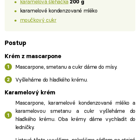
karamelová šlehačka
200 g
karamelové kondenzované mléko
moučkový cukr
Postup
Krém z mascarpone
Mascarpone, smetanu a cukr dáme do mísy.
Vyšleháme do hladkého krému.
Karamelový krém
Mascarpone, karamelové kondenzované mléko a
karamelovou smetanu a cukr vyšleháme do
hladkého krému. Oba krémy dáme vychladit do
ledničky.
Listové těsto vyválíme, nakrájíme rádlem na stejné