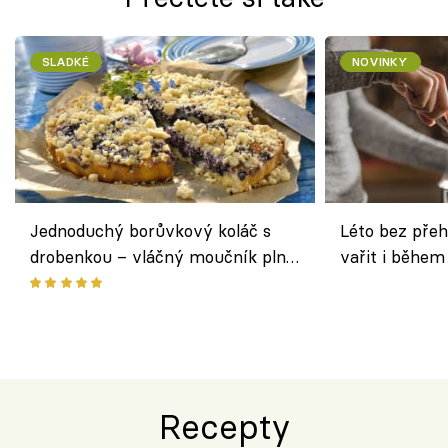
SLADKÉ
NOVINKY
Jednoduchý borůvkový koláč s
Léto bez přeh
drobenkou – vláčný moučník plný
vařit i během
ovoce
Recepty