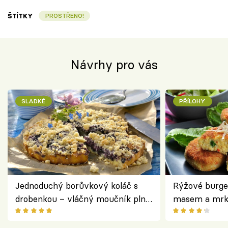
ŠTÍTKY
PROSTŘENO!
Návrhy pro vás
SLADKÉ
PŘÍLOHY
Jednoduchý borůvkový koláč s
Rýžové burge
drobenkou – vláčný moučník plný
masem a mrk
ovoce
salátem – leh