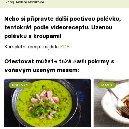
Zdroj: Andrea Motlíková
Nebo si připravte další poctivou polévku,
tentokrát podle videoreceptu. Uzenou
polévku s kroupami!
Kompletní recept najdete
ZDE
Failed to fetch
Otestovat můžete také další pokrmy s
voňavým uzeným masem:
POLÉVKY
MASO