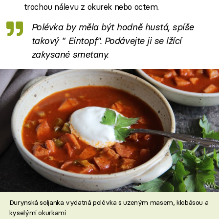
trochou nálevu z okurek nebo octem.
Polévka by měla být hodně hustá, spíše
takový " Eintopf". Podávejte ji se lžící
zakysané smetany.
Durynská soljanka vydatná polévka s uzeným masem, klobásou a
kyselými okurkami