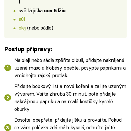
l
světlá jíška
cca 5 lžic
sůl
olej
(nebo sádlo)
Postup přípravy:
Na oleji nebo sádle zpěňte cibuli, přidejte nakrájené
uzené maso a klobásy, opečte, posypte paprikami a
vmíchejte rajský protlak.
Přidejte bobkový list a nové koření a zalijte uzeným
vývarem. Vařte zhruba 30 minut, poté přidejte
nakrájenou papriku a na malé kostičky kyselé
okurky.
Dosolte, opepřete, přidejte jíšku a provařte. Pokud
se vám polévka zdá málo kyselá, ochuťte ještě