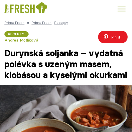
Prima Fresh
■
Prima Fresh
Recepty
Kuře
Polévky k večeři
Rychlé večeře
Trendy:
RECEPTY
Pin it
Andrea Motlíková
Česká kuchyně
Čokoláda
Durynská soljanka – vydatná
polévka s uzeným masem,
klobásou a kyselými okurkami
Témata
Recepty
Články
TV Program