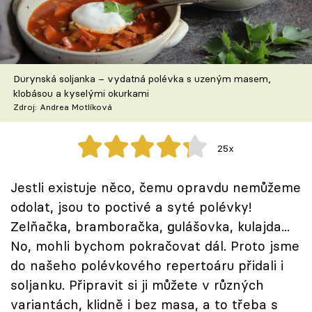
Škola vaření
Recepty z TV
Durynská soljanka – vydatná polévka s uzeným masem,
Speciál: Cuketa
klobásou a kyselými okurkami
Zdroj: Andrea Motlíková
Těhotnej kuchař
25x
Sledujte prima+
Jestli existuje něco, čemu opravdu nemůžeme
Přihlášení
odolat, jsou to poctivé a syté polévky!
Zelňačka, bramboračka, gulášovka, kulajda...
No, mohli bychom pokračovat dál. Proto jsme
Sledujte nás
do našeho polévkového repertoáru přidali i
soljanku. Připravit si ji můžete v různých
variantách, klidně i bez masa, a to třeba s