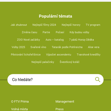
Populární témata
Jak zhubnout
Nejlepší filmy 2024
Nejlepší horory
TV program
Změna času
Partie
Počasí
Kdy budou volby
ZOO Nové začátky
Auto – katalog
7 pádů Honzy Dědka
Volby 2025
Svařené víno
Tatarák podle Pohlreicha
Aloe vera
Pěstování lichořeřišnice
Výpočet ascendentu
Tvarohové knedlíky
Nejlepší palačinky
Švestkový koláč
O FTV Prima
Management
Volná místa
Press