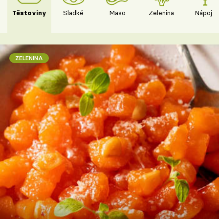
Těstoviny
Sladké
Maso
Zelenina
Nápoje
ZELENINA