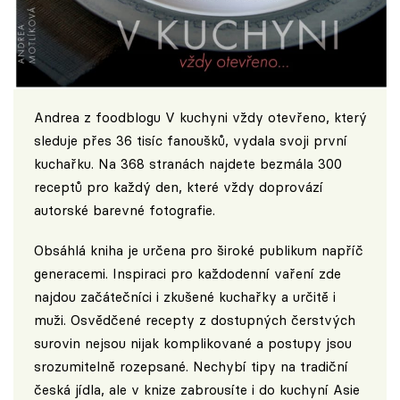
Andrea z foodblogu
V kuchyni vždy otevřeno
, který
sleduje přes 36 tisíc fanoušků, vydala svoji první
kuchařku. Na 368 stranách najdete bezmála 300
receptů pro každý den, které vždy doprovází
autorské barevné fotografie.
Obsáhlá kniha je určena pro široké publikum napříč
generacemi. Inspiraci pro každodenní vaření zde
najdou začátečníci i zkušené kuchařky a určitě i
muži. Osvědčené recepty z dostupných čerstvých
surovin nejsou nijak komplikované a postupy jsou
srozumitelně rozepsané. Nechybí tipy na tradiční
česká jídla, ale v knize zabrousíte i do kuchyní Asie