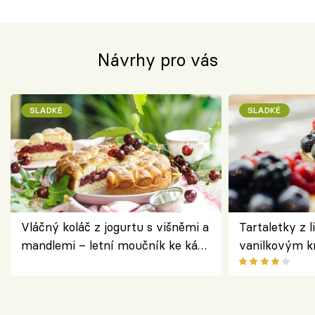
Návrhy pro vás
SLADKÉ
SLADKÉ
Vláčný koláč z jogurtu s višněmi a
Tartaletky z l
mandlemi – letní moučník ke kávě
vanilkovým k
i na oslavu
ovocem podle