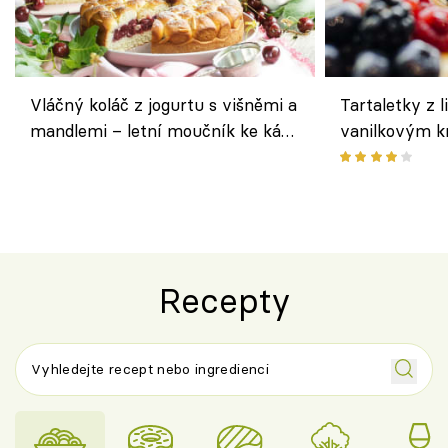
Vláčný koláč z jogurtu s višněmi a
Tartaletky z l
mandlemi – letní moučník ke kávě
vanilkovým k
i na oslavu
ovocem podle
Recepty