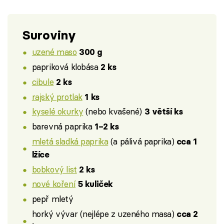
Suroviny
uzené maso
300 g
papriková klobása
2 ks
cibule
2 ks
rajský protlak
1 ks
kyselé okurky
(nebo kvašené)
3 větší ks
barevná paprika
1–2 ks
mletá sladká paprika
(a pálivá paprika)
cca 1
lžíce
bobkový list
2 ks
nové koření
5 kuliček
pepř mletý
horký vývar (nejlépe z uzeného masa)
cca 2