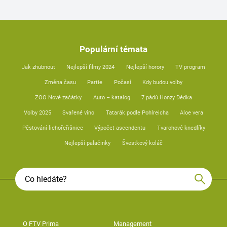
Populární témata
Jak zhubnout
Nejlepší filmy 2024
Nejlepší horory
TV program
Změna času
Partie
Počasí
Kdy budou volby
ZOO Nové začátky
Auto – katalog
7 pádů Honzy Dědka
Volby 2025
Svařené víno
Tatarák podle Pohlreicha
Aloe vera
Pěstování lichořeřišnice
Výpočet ascendentu
Tvarohové knedlíky
Nejlepší palačinky
Švestkový koláč
O FTV Prima
Management