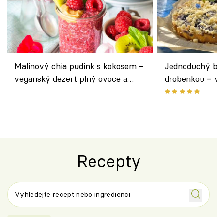
Malinový chia pudink s kokosem –
Jednoduchý b
veganský dezert plný ovoce a
drobenkou – 
ořechů
ovoce
Recepty