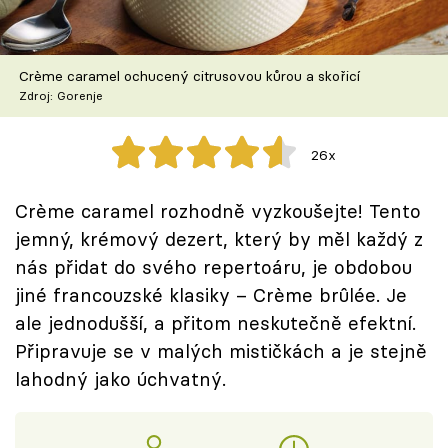
Škola vaření
Recepty z TV
Crème caramel ochucený citrusovou kůrou a skořicí
Zdroj: Gorenje
Speciál: Cuketa
26x
Těhotnej kuchař
Crème caramel rozhodně vyzkoušejte! Tento
Sledujte prima+
jemný, krémový dezert, který by měl každý z
nás přidat do svého repertoáru, je obdobou
Přihlášení
jiné francouzské klasiky – Crème brûlée. Je
ale jednodušší, a přitom neskutečně efektní.
Připravuje se v malých mističkách a je stejně
Sledujte nás
lahodný jako úchvatný.