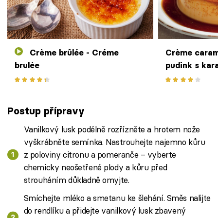
Crème brûlée - Créme
Crème caram
brulée
pudink s ka
Postup přípravy
Vanilkový lusk podélně rozřízněte a hrotem nože
vyškrábněte semínka. Nastrouhejte najemno kůru
z poloviny citronu a pomeranče – vyberte
chemicky neošetřené plody a kůru před
strouháním důkladně omyjte.
Smíchejte mléko a smetanu ke šlehání. Směs nalijte
do rendlíku a přidejte vanilkový lusk zbavený