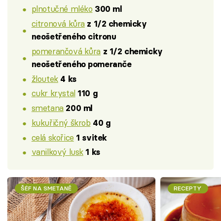
plnotučné mléko
300 ml
citronová kůra
z 1/2 chemicky
neošetřeného citronu
pomerančová kůra
z 1/2 chemicky
neošetřeného pomeranče
žloutek
4 ks
cukr krystal
110 g
smetana
200 ml
kukuřičný škrob
40 g
celá skořice
1 svitek
vanilkový lusk
1 ks
ŠÉF NA SMETANĚ
RECEPTY