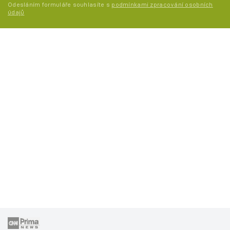
Odesláním formuláře souhlasíte s
podmínkami zpracování osobních
údajů