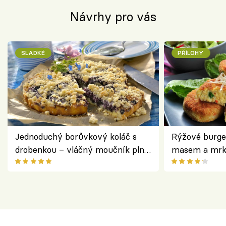
Návrhy pro vás
SLADKÉ
PŘÍLOHY
Jednoduchý borůvkový koláč s
Rýžové burge
drobenkou – vláčný moučník plný
masem a mrk
ovoce
salátem – leh