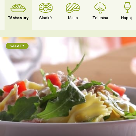
Těstoviny
Sladké
Maso
Zelenina
Nápoje
SALÁTY