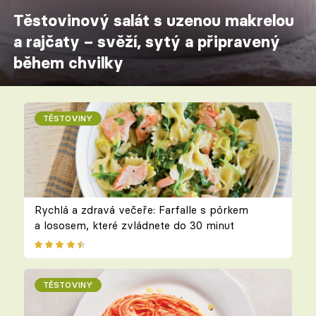
Těstovinový salát s uzenou makrelou
a rajčaty – svěží, sytý a připravený
během chvilky
TĚSTOVINY
Rychlá a zdravá večeře: Farfalle s pórkem
a lososem, které zvládnete do 30 minut
TĚSTOVINY