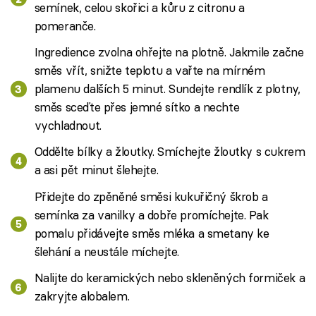
semínek, celou skořici a kůru z citronu a
pomeranče.
Ingredience zvolna ohřejte na plotně. Jakmile začne
směs vřít, snižte teplotu a vařte na mírném
plamenu dalších 5 minut. Sundejte rendlík z plotny,
směs sceďte přes jemné sítko a nechte
vychladnout.
Oddělte bílky a žloutky. Smíchejte žloutky s cukrem
a asi pět minut šlehejte.
Přidejte do zpěněné směsi kukuřičný škrob a
semínka za vanilky a dobře promíchejte. Pak
pomalu přidávejte směs mléka a smetany ke
šlehání a neustále míchejte.
Nalijte do keramických nebo skleněných formiček a
zakryjte alobalem.