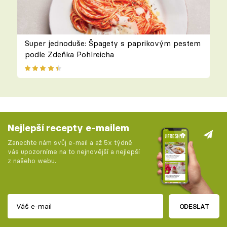
Super jednoduše: Špagety s paprikovým pestem
podle Zdeňka Pohlreicha
Nejlepší recepty e-mailem
Zanechte nám svůj e-mail a až 5x týdně
vás upozorníme na to nejnovější a nejlepší
z našeho webu.
ODESLAT