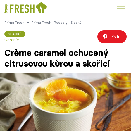
Prima Fresh
■
Prima Fresh
Recepty
Sladké
Kuře
Polévky k večeři
Rychlé večeře
Trendy:
SLADKÉ
Pin it
Gorenje
Česká kuchyně
Čokoláda
Crème caramel ochucený
citrusovou kůrou a skořicí
Témata
Recepty
Články
TV Program