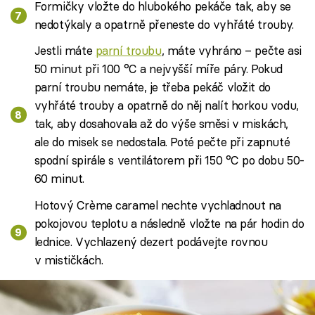
Formičky vložte do hlubokého pekáče tak, aby se
nedotýkaly a opatrně přeneste do vyhřáté trouby.
Jestli máte
parní troubu
, máte vyhráno – pečte asi
50 minut při 100 °C a nejvyšší míře páry. Pokud
parní troubu nemáte, je třeba pekáč vložit do
vyhřáté trouby a opatrně do něj nalít horkou vodu,
tak, aby dosahovala až do výše směsi v miskách,
ale do misek se nedostala. Poté pečte při zapnuté
spodní spirále s ventilátorem při 150 °C po dobu 50-
60 minut.
Hotový Crème caramel nechte vychladnout na
pokojovou teplotu a následně vložte na pár hodin do
lednice. Vychlazený dezert podávejte rovnou
v mističkách.