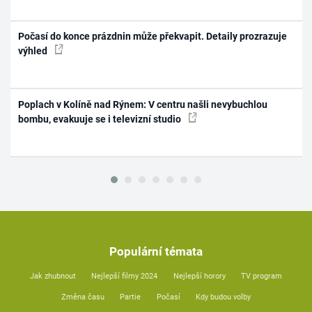
Počasí do konce prázdnin může překvapit. Detaily prozrazuje
výhled
Poplach v Kolíně nad Rýnem: V centru našli nevybuchlou
bombu, evakuuje se i televizní studio
Populární témata
Jak zhubnout
Nejlepší filmy 2024
Nejlepší horory
TV program
Změna času
Partie
Počasí
Kdy budou volby