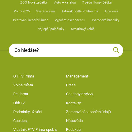
ZOO Nové začátky
Auto – katalog
7 pádů Honzy Dědka
Volby 2025
Svařené víno
Tatarák podle Pohlreicha
Aloe vera
Pěstování lichořeřišnice
Výpočet ascendentu
Tvarohové knedlíky
Nejlepší palačinky
Švestkový koláč
O FTV Prima
Management
Volná místa
Press
Reklama
Castingy a výzvy
HbbTV
Kontakty
Podmínky užívání
Zpracování osobních údajů
Cookies
Nápověda
Vlastník FTV Prima spol. s
Redakce