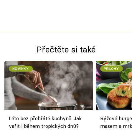
Přečtěte si také
NOVINKY
PŘÍLOHY
Léto bez přehřáté kuchyně. Jak
Rýžové burge
vařit i během tropických dnů?
masem a mrk