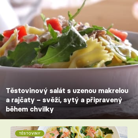
Těstovinový salát s uzenou makrelou
a rajčaty – svěží, sytý a připravený
během chvilky
TĚSTOVINY