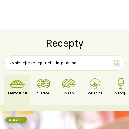
salátem – leh
Recepty
Těstoviny
Sladké
Maso
Zelenina
Nápoje
SALÁTY