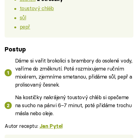
toustový chléb
sůl
pepř
Postup
Dáme si vařit brokolici s brambory do osolené vody,
vaříme do změknutí. Poté rozmixujeme ručním
mixérem, zjemníme smetanou, přidáme sůl, pepř a
prolisovaný česnek.
Na kostičky nakrájený toustový chléb si opečeme
na sucho na pánvi 6–7 minut, poté přidáme trochu
másla nebo oleje.
Autor receptu:
Jan Pytel