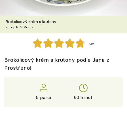
Škola vaření
Recepty z TV
Brokolicový krém s krutony
Zdroj: FTV Prima
Speciál: Cuketa
9x
Těhotnej kuchař
Brokolicový krém s krutony podle Jana z
Sledujte prima+
Prostřeno!
Přihlášení
5 porcí
60 minut
Sledujte nás