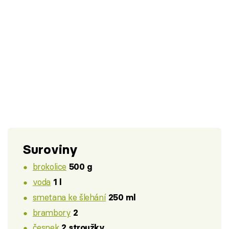
Suroviny
brokolice
500 g
voda
1 l
smetana ke šlehání
250 ml
brambory
2
česnek
2 stroužky