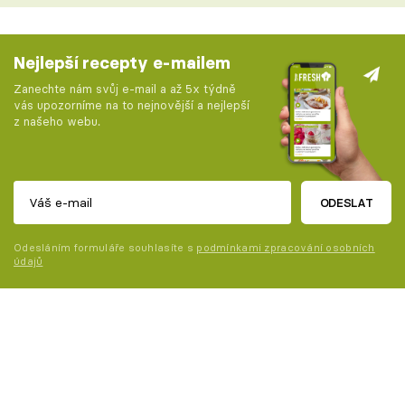
Nejlepší recepty e-mailem
Zanechte nám svůj e-mail a až 5x týdně
vás upozorníme na to nejnovější a nejlepší
z našeho webu.
ODESLAT
Odesláním formuláře souhlasíte s
podmínkami zpracování osobních
údajů