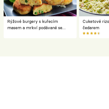
Rýžové burgery s kuřecím
Cuketové rizo
masem a mrkví podávané se
čedarem
salátem – lehká a chutná večeře