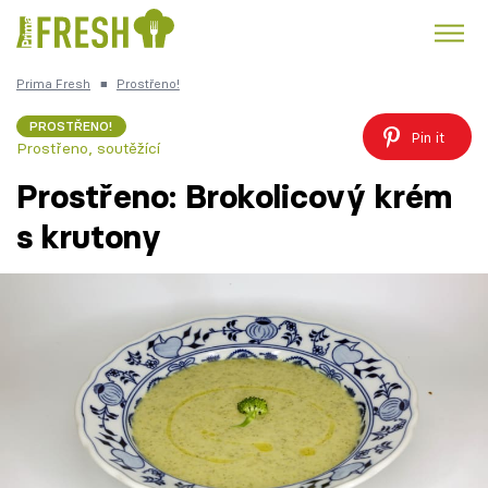
Prima Fresh
■
Prostřeno!
Kuře
Polévky k večeři
Rychlé večeře
Trendy:
PROSTŘENO!
Pin it
Prostřeno, soutěžící
Česká kuchyně
Čokoláda
Prostřeno: Brokolicový krém
s krutony
Témata
Recepty
Články
TV Program