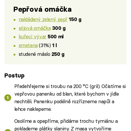
Pepřová omáčka
nakládaný zelený pepř
150 g
sójová omáčka
300 g
kuřecí vývar
500 ml
smetana
(31%)
1 l
studené máslo
250 g
Postup
Předehřejeme si troubu na 200 °C (gril). Očistíme si
vepřovou panenku od blan, které bychom v jídle
nechtěli. Panenku podélně rozřízneme napůl a
lehce naklepeme.
Osolíme a opepříme, přidáme trochu tymiánu a
poklademe plátky slaniny. Z masa vytvoříme