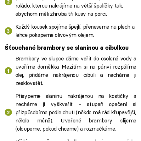
roládu, kterou nakrájíme na větší špalíčky tak,
abychom měli zhruba tři kusy na porci.
Každý kousek spojíme špejlí, přeneseme na plech a
lehce pokapeme olivovým olejem.
Šťouchané brambory se slaninou a cibulkou
Brambory ve slupce dáme vařit do osolené vody a
uvaříme doměkka. Mezitím si na pánvi rozpálíme
olej, přidáme nakrájenou cibuli a necháme ji
zesklovatět.
Přisypeme slaninu nakrájenou na kostičky a
necháme ji vyškvařit – stupeň opečení si
přizpůsobíme podle chuti (někdo má rád křupavější,
někdo méně). Uvařené brambory slijeme
(oloupeme, pokud chceme) a rozmačkáme.