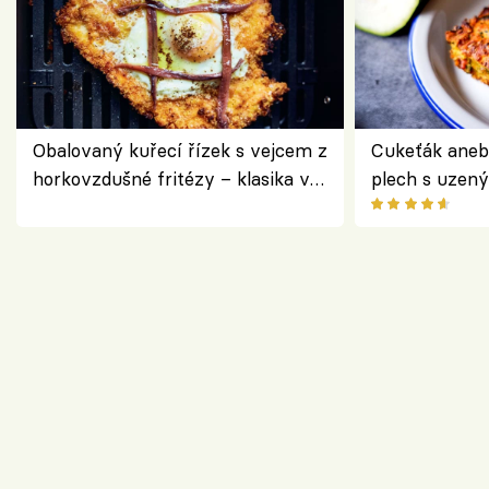
Obalovaný kuřecí řízek s vejcem z
Cukeťák aneb
horkovzdušné fritézy – klasika v
plech s uzen
novém pojetí podle Jamieho
způsob, jak z
Olivera
cukety