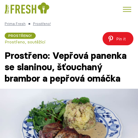
Prima Fresh
■
Prostřeno!
Kuře
Polévky k večeři
Rychlé večeře
Trendy:
PROSTŘENO!
Pin it
Prostřeno, soutěžící
Česká kuchyně
Čokoláda
Prostřeno: Vepřová panenka
se slaninou, šťouchaný
brambor a pepřová omáčka
Témata
Recepty
Články
TV Program