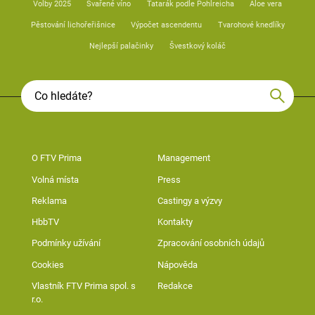
Volby 2025
Svařené víno
Tatarák podle Pohlreicha
Aloe vera
Pěstování lichořeřišnice
Výpočet ascendentu
Tvarohové knedlíky
Nejlepší palačinky
Švestkový koláč
O FTV Prima
Management
Volná místa
Press
Reklama
Castingy a výzvy
HbbTV
Kontakty
Podmínky užívání
Zpracování osobních údajů
Cookies
Nápověda
Vlastník FTV Prima spol. s
Redakce
r.o.