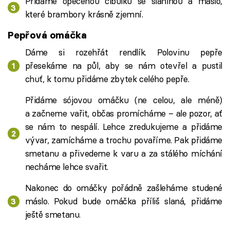
Přidáme opečenou cibulku se slaninou a máslo,
které brambory krásně zjemní.
Pepřová omáčka
Dáme si rozehřát rendlík. Polovinu pepře
přesekáme na půl, aby se nám otevřel a pustil
chuť, k tomu přidáme zbytek celého pepře.
Přidáme sójovou omáčku (ne celou, ale méně)
a začneme vařit, občas promícháme – ale pozor, ať
se nám to nespálí. Lehce zredukujeme a přidáme
vývar, zamícháme a trochu povaříme. Pak přidáme
smetanu a přivedeme k varu a za stálého míchání
necháme lehce svařit.
Nakonec do omáčky pořádně zašleháme studené
máslo. Pokud bude omáčka příliš slaná, přidáme
ještě smetanu.