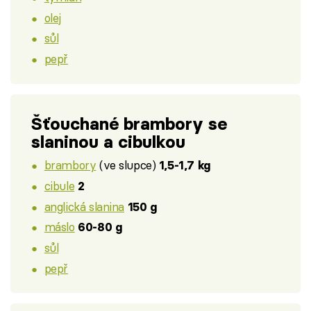
olej
sůl
pepř
Šťouchané brambory se
slaninou a cibulkou
brambory
(ve slupce)
1,5-1,7 kg
cibule
2
anglická slanina
150 g
máslo
60-80 g
sůl
pepř