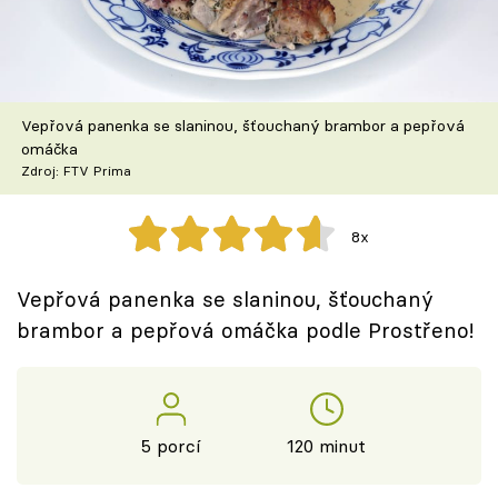
Škola vaření
Recepty z TV
Vepřová panenka se slaninou, šťouchaný brambor a pepřová
Speciál: Cuketa
omáčka
Zdroj: FTV Prima
Těhotnej kuchař
8x
Sledujte prima+
Vepřová panenka se slaninou, šťouchaný
Přihlášení
brambor a pepřová omáčka podle Prostřeno!
Sledujte nás
5 porcí
120 minut