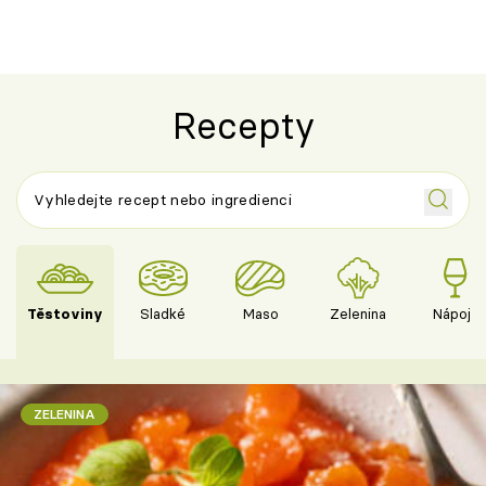
Recepty
Těstoviny
Sladké
Maso
Zelenina
Nápoje
ZELENINA