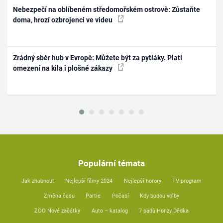
Nebezpečí na oblíbeném středomořském ostrově: Zůstaňte
doma, hrozí ozbrojenci ve videu
Zrádný sběr hub v Evropě: Můžete být za pytláky. Platí
omezení na kila i plošné zákazy
Populární témata
Jak zhubnout
Nejlepší filmy 2024
Nejlepší horory
TV program
Změna času
Partie
Počasí
Kdy budou volby
ZOO Nové začátky
Auto – katalog
7 pádů Honzy Dědka