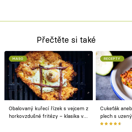
Přečtěte si také
MASO
RECEPTY
Obalovaný kuřecí řízek s vejcem z
Cukeťák aneb
horkovzdušné fritézy – klasika v
plech s uzen
novém pojetí podle Jamieho
způsob, jak z
Olivera
cukety