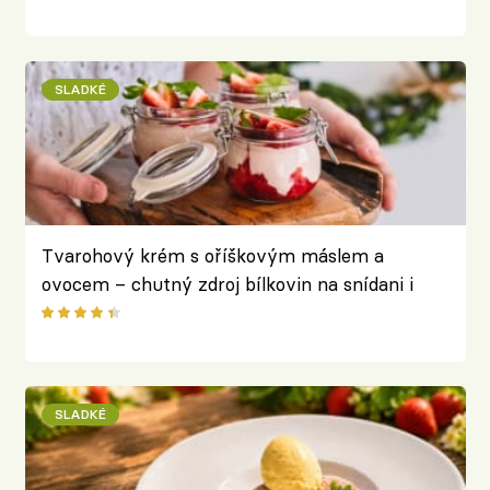
SLADKÉ
Tvarohový krém s oříškovým máslem a
ovocem – chutný zdroj bílkovin na snídani i
svačinu
SLADKÉ