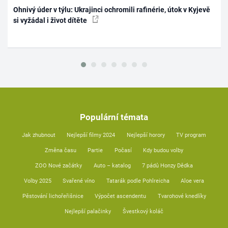
Ohnivý úder v týlu: Ukrajinci ochromili rafinérie, útok v Kyjevě
si vyžádal i život dítěte
Populární témata
Jak zhubnout
Nejlepší filmy 2024
Nejlepší horory
TV program
Změna času
Partie
Počasí
Kdy budou volby
ZOO Nové začátky
Auto – katalog
7 pádů Honzy Dědka
Volby 2025
Svařené víno
Tatarák podle Pohlreicha
Aloe vera
Pěstování lichořeřišnice
Výpočet ascendentu
Tvarohové knedlíky
Nejlepší palačinky
Švestkový koláč