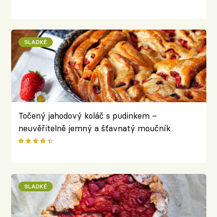
SLADKÉ
Točený jahodový koláč s pudinkem –
neuvěřitelně jemný a šťavnatý moučník
SLADKÉ