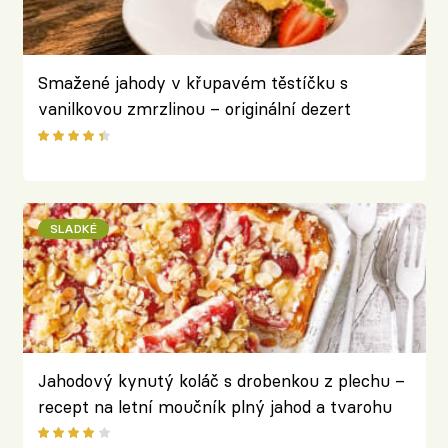
Smažené jahody v křupavém těstíčku s
vanilkovou zmrzlinou – originální dezert
cukrářky Adriany Hromadové z hotelu Cristal
Orea
SLADKÉ
Jahodový kynutý koláč s drobenkou z plechu –
recept na letní moučník plný jahod a tvarohu