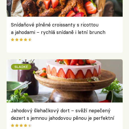
Snídaňové plněné croissanty s ricottou
a jahodami – rychlá snídaně i letní brunch
SLADKÉ
Jahodový šlehačkový dort – svěží nepečený
dezert s jemnou jahodovou pěnou je perfektní
pro oslavy prvních letních dní