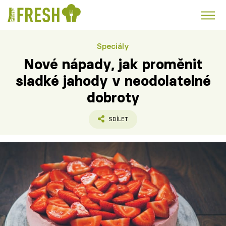
Speciály
Kuře
Polévky k večeři
Rychlé večeře
Trendy:
Nové nápady, jak proměnit
Česká kuchyně
Čokoláda
sladké jahody v neodolatelné
dobroty
SDÍLET
Témata
Recepty
Články
TV Program