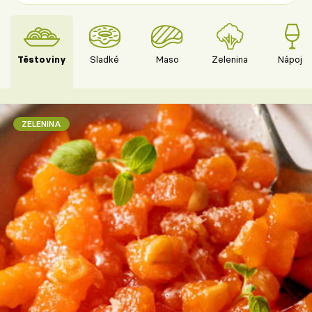
Těstoviny
Sladké
Maso
Zelenina
Nápoje
ZELENINA