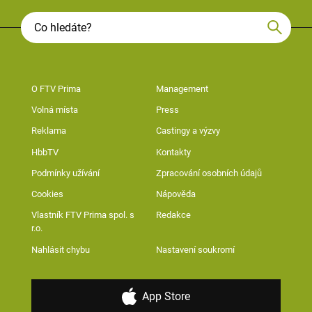
O FTV Prima
Management
Volná místa
Press
Reklama
Castingy a výzvy
HbbTV
Kontakty
Podmínky užívání
Zpracování osobních údajů
Cookies
Nápověda
Vlastník FTV Prima spol. s
Redakce
r.o.
Nahlásit chybu
Nastavení soukromí
App Store