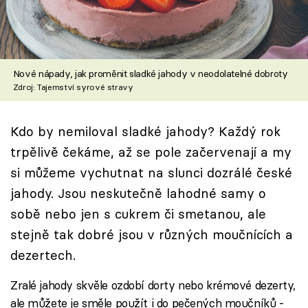
Škola vaření
Recepty z TV
Nové nápady, jak proměnit sladké jahody v neodolatelné dobroty
Speciál: Cuketa
Zdroj: Tajemství syrové stravy
Těhotnej kuchař
Kdo by nemiloval sladké jahody? Každý rok
Sledujte prima+
trpělivě čekáme, až se pole začervenají a my
si můžeme vychutnat na slunci dozrálé české
Přihlášení
jahody. Jsou neskutečně lahodné samy o
sobě nebo jen s cukrem či smetanou, ale
stejně tak dobré jsou v různých moučnících a
Sledujte nás
dezertech.
Zralé jahody skvěle ozdobí dorty nebo krémové dezerty,
ale můžete je směle použít i do pečených moučníků -