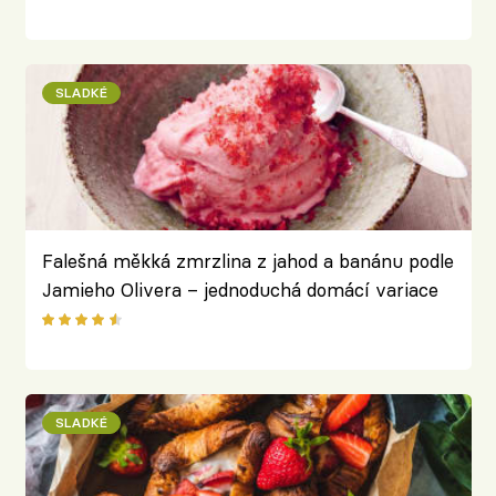
SLADKÉ
Falešná měkká zmrzlina z jahod a banánu podle
Jamieho Olivera – jednoduchá domácí variace
na klasické letní osvěžení
SLADKÉ