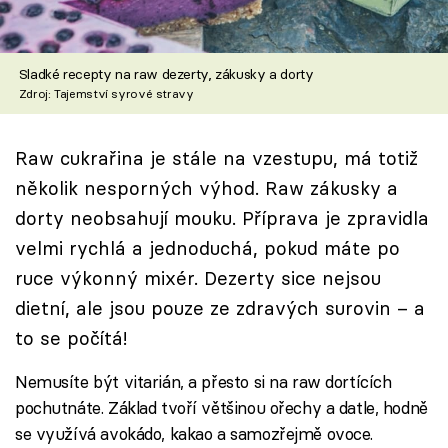
Škola vaření
Recepty z TV
Sladké recepty na raw dezerty, zákusky a dorty
Zdroj: Tajemství syrové stravy
Speciál: Cuketa
Raw cukrařina je stále na vzestupu, má totiž
Těhotnej kuchař
několik nesporných výhod. Raw zákusky a
Sledujte prima+
dorty neobsahují mouku. Příprava je zpravidla
velmi rychlá a jednoduchá, pokud máte po
Přihlášení
ruce výkonný mixér. Dezerty sice nejsou
dietní, ale jsou pouze ze zdravých surovin – a
to se počítá!
Sledujte nás
Nemusíte být vitarián, a přesto si na raw dortících
pochutnáte. Základ tvoří většinou ořechy a datle, hodně
se využívá avokádo, kakao a samozřejmě ovoce.