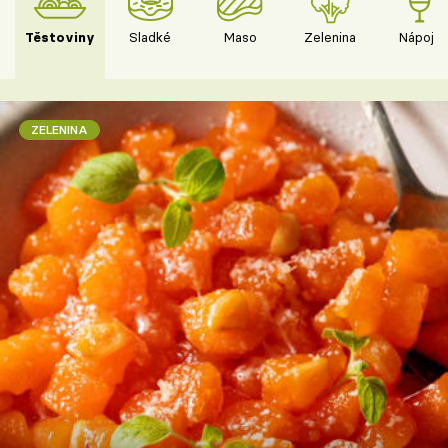
Těstoviny
Sladké
Maso
Zelenina
Nápoje
ZELENINA