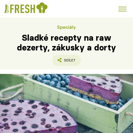
Speciály
Kuře
Polévky k večeři
Rychlé večeře
Trendy:
Sladké recepty na raw
Česká kuchyně
Čokoláda
dezerty, zákusky a dorty
SDÍLET
Témata
Recepty
Články
TV Program