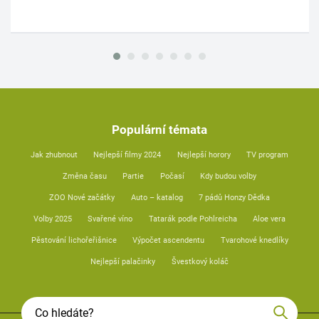
Populární témata
Jak zhubnout
Nejlepší filmy 2024
Nejlepší horory
TV program
Změna času
Partie
Počasí
Kdy budou volby
ZOO Nové začátky
Auto – katalog
7 pádů Honzy Dědka
Volby 2025
Svařené víno
Tatarák podle Pohlreicha
Aloe vera
Pěstování lichořeřišnice
Výpočet ascendentu
Tvarohové knedlíky
Nejlepší palačinky
Švestkový koláč