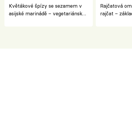
Květákové špízy se sezamem v
Rajčatová om
asijské marinádě – vegetariánská
rajčat – zákla
chuťovka z grilu