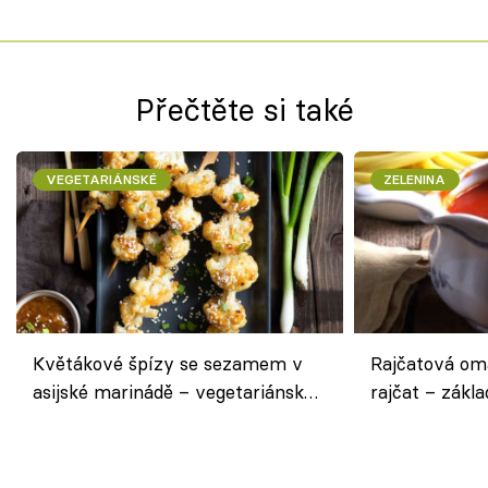
Přečtěte si také
VEGETARIÁNSKÉ
ZELENINA
Květákové špízy se sezamem v
Rajčatová om
asijské marinádě – vegetariánská
rajčat – zákla
chuťovka z grilu