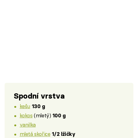
Spodní vrstva
kešu
130 g
kokos
(mletý)
100 g
vanilka
mletá skořice
1/2 lžičky