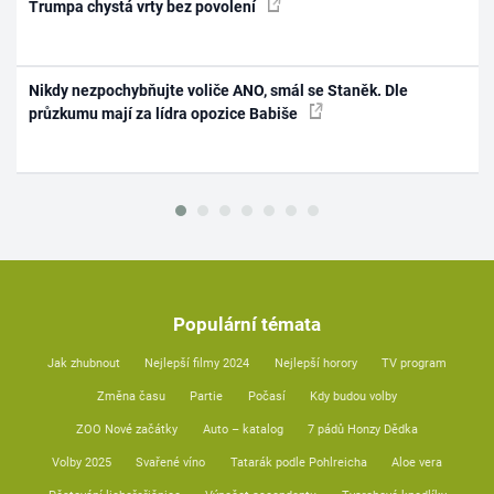
Trumpa chystá vrty bez povolení
Nikdy nezpochybňujte voliče ANO, smál se Staněk. Dle
průzkumu mají za lídra opozice Babiše
Populární témata
Jak zhubnout
Nejlepší filmy 2024
Nejlepší horory
TV program
Změna času
Partie
Počasí
Kdy budou volby
ZOO Nové začátky
Auto – katalog
7 pádů Honzy Dědka
Volby 2025
Svařené víno
Tatarák podle Pohlreicha
Aloe vera