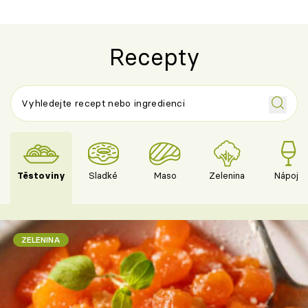
Recepty
Těstoviny
Sladké
Maso
Zelenina
Nápoje
ZELENINA