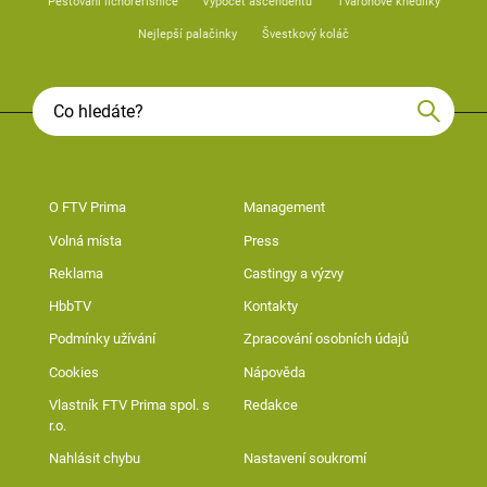
Pěstování lichořeřišnice
Výpočet ascendentu
Tvarohové knedlíky
Nejlepší palačinky
Švestkový koláč
O FTV Prima
Management
Volná místa
Press
Reklama
Castingy a výzvy
HbbTV
Kontakty
Podmínky užívání
Zpracování osobních údajů
Cookies
Nápověda
Vlastník FTV Prima spol. s
Redakce
r.o.
Nahlásit chybu
Nastavení soukromí