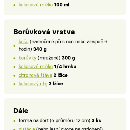
kokosové mléko
100 ml
Borůvková vrstva
kešu
(namočené přes noc nebo alespoň 6
hodin)
340 g
borůvky
(mražené)
300 g
kokosové mléko
1/4 hrnku
citronová šťáva
2 lžíce
kokosový olej
3 lžíce
Dále
forma na dort (o průměru 12 cm)
3 ks
pistácie
(nebo lesní ovoce na ozdobení)