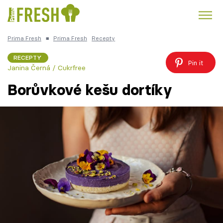
Prima Fresh
■
Prima Fresh
Recepty
Kuře
Polévky k večeři
Rychlé večeře
Trendy:
RECEPTY
Pin it
Janina Černá / Cukrfree
Česká kuchyně
Čokoláda
Borůvkové kešu dortíky
Témata
Recepty
Články
TV Program