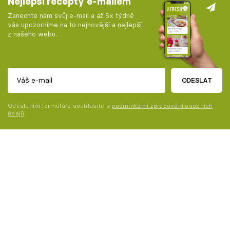
Nejlepší recepty e-mailem
Zanechte nám svůj e-mail a až 5x týdně
vás upozorníme na to nejnovější a nejlepší
z našeho webu.
ODESLAT
Odesláním formuláře souhlasíte s
podmínkami zpracování osobních
údajů