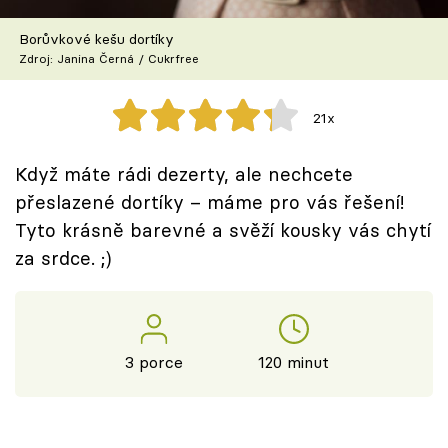
Škola vaření
Borůvkové kešu dortíky
Zdroj: Janina Černá / Cukrfree
Recepty z TV
Speciál: Cuketa
21x
Těhotnej kuchař
Když máte rádi dezerty, ale nechcete
přeslazené dortíky – máme pro vás řešení!
Sledujte prima+
Tyto krásně barevné a svěží kousky vás chytí
za srdce. ;)
Přihlášení
Sledujte nás
3 porce
120 minut