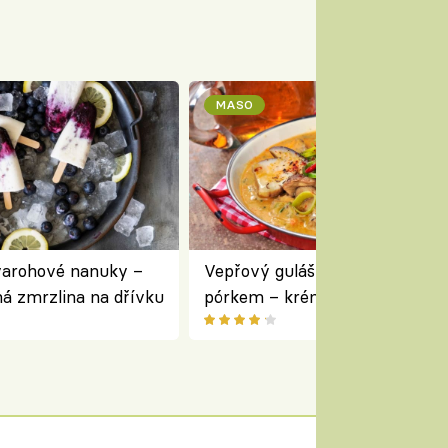
MASO
varohové nanuky –
Vepřový guláš s houbami a
á zmrzlina na dřívku
pórkem – krémový a voňavý
pokrm z jednoho hrnce