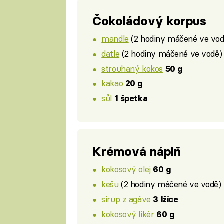
Čokoládový korpus
mandle
(2 hodiny máčené ve vo
datle
(2 hodiny máčené ve vodě
strouhaný kokos
50 g
kakao
20 g
sůl
1 špetka
Krémová náplň
kokosový olej
60 g
kešu
(2 hodiny máčené ve vodě)
sirup z agáve
3 lžíce
kokosový likér
60 g