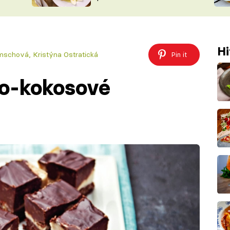
ŠÉFREDAK
VYCHYTÁVKY
SOUTĚŽ FR
NA NÁKUPECH
ČASOPIS
Hi
mschová, Kristýna Ostratická
Pin it
o-kokosové