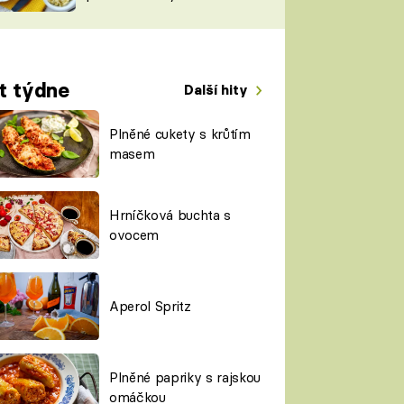
TORKY
ESH
t týdne
Další hity
Plněné cukety s krůtím
masem
Hrníčková buchta s
ovocem
Aperol Spritz
Plněné papriky s rajskou
omáčkou