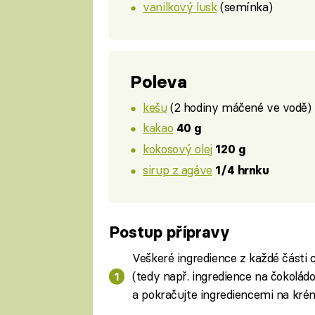
vanilkový lusk
(semínka)
Poleva
kešu
(2 hodiny máčené ve vodě)
kakao
40 g
kokosový olej
120 g
sirup z agáve
1/4 hrnku
Postup přípravy
Veškeré ingredience z každé části 
(tedy např. ingredience na čokolád
a pokračujte ingrediencemi na krém