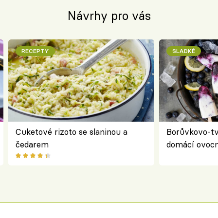
Návrhy pro vás
RECEPTY
SLADKÉ
Cuketové rizoto se slaninou a
Borůvkovo-t
čedarem
domácí ovocn