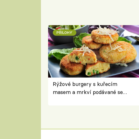
PŘÍLOHY
Rýžové burgery s kuřecím
masem a mrkví podávané se
salátem – lehká a chutná večeře