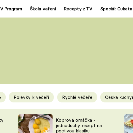
V Program
Škola vaření
Recepty z TV
Speciál: Cuketa
Polévky
Saláty
ČESKÁ KLASIKA
TĚSTOVIN
SILNÉ VÝVARY
SLADKÉ
KRÉMOVÉ
BEZMASÁ J
e
Polévky k večeři
Rychlé večeře
Česká kuchy
y
Tipy a triky
Novink
zy
Koprová omáčka -
jednoduchý recept na
poctivou klasiku
KAM ZA JÍDLEM
BLOG