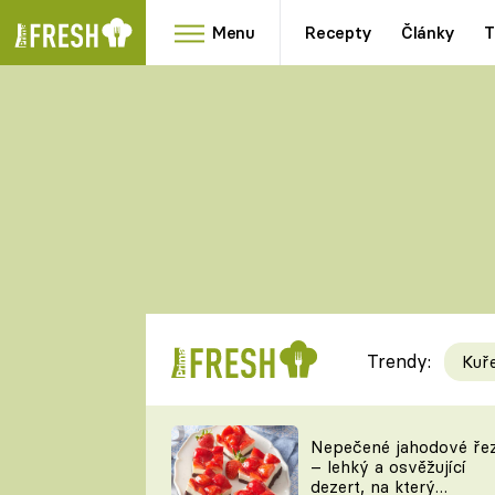
Menu
Recepty
Články
T
Oblíbené
Přílohy
recepty
HRANOLKY
HOUBY
KNEDLÍKY
DÝNĚ
KAŠE
RYCHLOVKY
Trendy:
Kuř
Populární
Videorecept
Nepečené jahodové ře
– lehký a osvěžující
kuchaři
dezert, na který
TEĎ VAŘÍ ŠÉF!