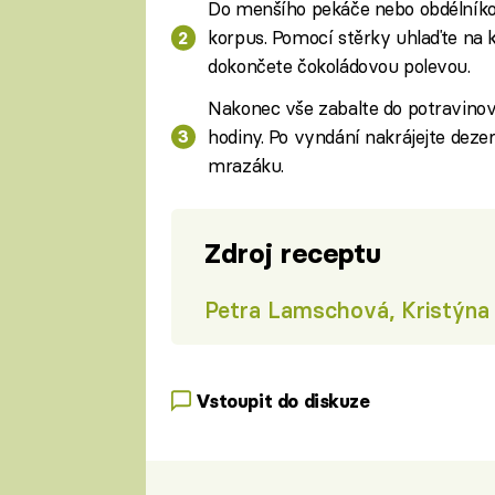
Do menšího pekáče nebo obdélníko
korpus. Pomocí stěrky uhlaďte na 
dokončete čokoládovou polevou.
Nakonec vše zabalte do potravinové
hodiny. Po vyndání nakrájejte deze
mrazáku.
Zdroj receptu
Petra Lamschová, Kristýna 
Vstoupit do diskuze