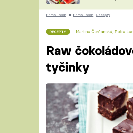
nepotřebujete troubu
ZDENĚK
ČESKO NA TALÍŘI
POHLREICH
Prima Fresh
■
Prima Fresh
Recepty
KAROLÍNA,
JAROSLAV SAPÍK
DOMÁCÍ
Martina Čerňanská
,
Petra La
RECEPTY
KUCHAŘKA
KAROLÍNA
KAMBERSKÁ
Raw čokoládov
tyčinky