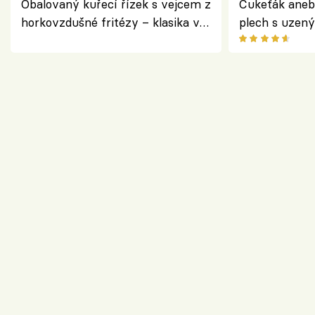
Obalovaný kuřecí řízek s vejcem z
Cukeťák aneb
horkovzdušné fritézy – klasika v
plech s uzen
novém pojetí podle Jamieho
způsob, jak z
Olivera
cukety