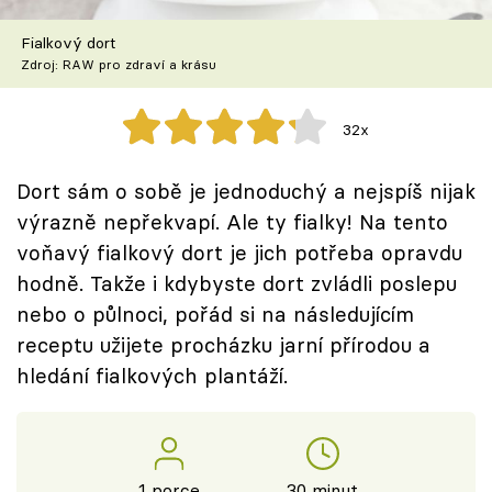
Škola vaření
Fialkový dort
Zdroj: RAW pro zdraví a krásu
Recepty z TV
Speciál: Cuketa
32x
Těhotnej kuchař
Dort sám o sobě je jednoduchý a nejspíš nijak
výrazně nepřekvapí. Ale ty fialky! Na tento
Sledujte prima+
voňavý fialkový dort je jich potřeba opravdu
hodně. Takže i kdybyste dort zvládli poslepu
Přihlášení
nebo o půlnoci, pořád si na následujícím
receptu užijete procházku jarní přírodou a
hledání fialkových plantáží.
Sledujte nás
1 porce
30 minut