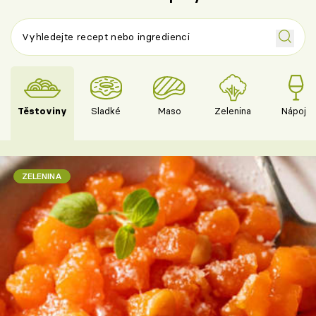
Těstoviny
Sladké
Maso
Zelenina
Nápoje
ZELENINA