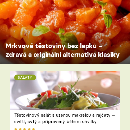
Mrkvové těstoviny bez lepku –
zdravá a originální alternativa klasiky
SALÁTY
Těstovinový salát s uzenou makrelou a rajčaty –
svěží, sytý a připravený během chvilky