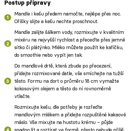
Postup přípravy
Mandle i kešu předem namočte, nejlépe přes noc.
Oříšky slijte a kešu nechte proschnout.
Mandle zalijte šálkem vody, rozmixujte v kvalitním
mixéru na nejvyšší rychlost a přeceďte přes jemné
sítko či plátýnko. Mléko můžete použít ke kafíčku,
do smoothie nebo vypít jen tak.
Do mandlové drtě, která zbude po přecezení,
přidejte rozmixované datle, vše smíchejte na tužší
těsto. Formu na dort o průměru 18 cm vymažte
kokosovým olejem a těsto do ní rovnoměrně
vtlačte.
Rozmixujte kešu, dle potřeby je rozřeďte
mandlovým mlékem a přidejte rozpuštěné kakaové
máslo. Vše mixujte na hustotu krému – půjde
snadno lít a roztírat ve formě, přesto nebude příliš