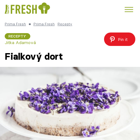
Prima Fresh
■
Prima Fresh
Recepty
Kuře
Polévky k večeři
Rychlé večeře
Trendy:
RECEPTY
Pin it
Jitka Adamová
Česká kuchyně
Čokoláda
Fialkový dort
Témata
Recepty
Články
TV Program