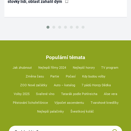
stovky lidí, oblast zahalil dým
Populární témata
Jak zhubnout
Nejlepší filmy 2024
Nejlepší horory
TV program
Změna času
Partie
Počasí
Kdy budou volby
ZOO Nové začátky
Auto – katalog
7 pádů Honzy Dědka
Volby 2025
Svařené víno
Tatarák podle Pohlreicha
Aloe vera
Pěstování lichořeřišnice
Výpočet ascendentu
Tvarohové knedlíky
Nejlepší palačinky
Švestkový koláč