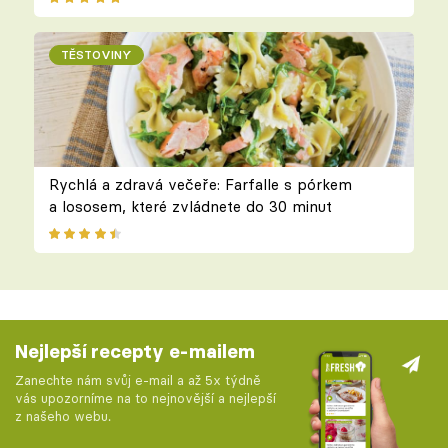
TĚSTOVINY
Rychlá a zdravá večeře: Farfalle s pórkem
a lososem, které zvládnete do 30 minut
Nejlepší recepty e-mailem
Zanechte nám svůj e-mail a až 5x týdně
vás upozorníme na to nejnovější a nejlepší
z našeho webu.