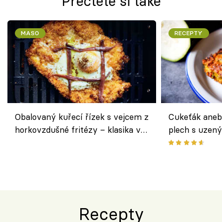
Přečtěte si také
MASO
RECEPTY
Obalovaný kuřecí řízek s vejcem z
Cukeťák aneb
horkovzdušné fritézy – klasika v
plech s uzen
novém pojetí podle Jamieho
způsob, jak z
Olivera
cukety
Recepty