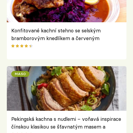
Konfitované kachní stehno se selským
bramborovým knedlíkem a červeným
brusinkovým zelím z Velkopopovické Kozlovny
MASO
Pekingská kachna s nudlemi – voňavá inspirace
čínskou klasikou se šťavnatým masem a