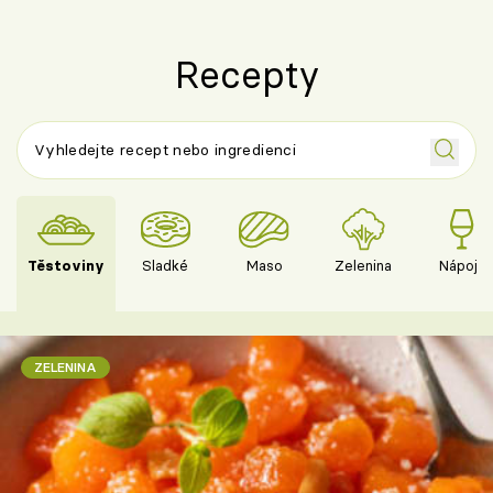
Recepty
Těstoviny
Sladké
Maso
Zelenina
Nápoje
ZELENINA