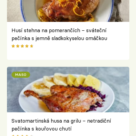
Husí stehna na pomerančích – sváteční
pečínka s jemně sladkokyselou omáčkou
MASO
Svatomartinská husa na grilu – netradiční
pečínka s kouřovou chutí