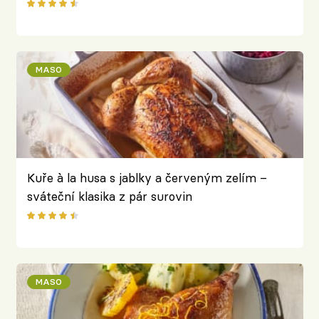
křupavou kůží
MASO
Kuře à la husa s jablky a červeným zelím –
sváteční klasika z pár surovin
MASO