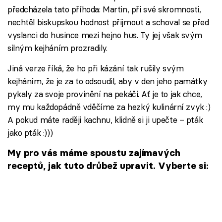
předcházela tato příhoda: Martin, při své skromnosti,
nechtěl biskupskou hodnost přijmout a schoval se před
vyslanci do husince mezi hejno hus. Ty jej však svým
silným kejháním prozradily.
Jiná verze říká, že ho při kázání tak rušily svým
kejháním, že je za to odsoudil, aby v den jeho památky
pykaly za svoje provinění na pekáči. Ať je to jak chce,
my mu každopádně vděčíme za hezký kulinární zvyk :)
A pokud máte raději kachnu, klidně si ji upečte – pták
jako pták :)))
My pro vás máme spoustu zajímavých
receptů, jak tuto drůbež upravit. Vyberte si: