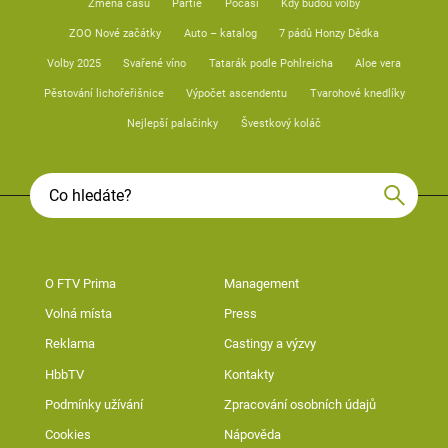
Změna času
Partie
Počasí
Kdy budou volby
ZOO Nové začátky
Auto – katalog
7 pádů Honzy Dědka
Volby 2025
Svařené víno
Tatarák podle Pohlreicha
Aloe vera
Pěstování lichořeřišnice
Výpočet ascendentu
Tvarohové knedlíky
Nejlepší palačinky
Švestkový koláč
O FTV Prima
Management
Volná místa
Press
Reklama
Castingy a výzvy
HbbTV
Kontakty
Podmínky užívání
Zpracování osobních údajů
Cookies
Nápověda