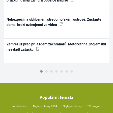
průzkumu mají za lídra opozice Babiše
Nebezpečí na oblíbeném středomořském ostrově: Zůstaňte
doma, hrozí ozbrojenci ve videu
Zemřel už před příjezdem záchranářů. Motorkář na Znojemsku
nezvládl zatáčku
Populární témata
Jak zhubnout
Nejlepší filmy 2024
Nejlepší horory
TV program