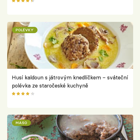
POLÉVKY
Husí kaldoun s játrovým knedlíčkem – sváteční
polévka ze staročeské kuchyně
MASO