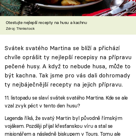
Škola vaření
Recepty z TV
Otestujte nejlepší recepty na husu a kachnu
Zdroj: Thinkstock
Speciál: Cuketa
Svátek svatého Martina se blíží a přichází
Těhotnej kuchař
chvíle oprášit ty nejlepší recepisy na přípravu
Sledujte prima+
pečené husy. A když to nebude husa, může to
být kachna. Tak jsme pro vás dali dohromady
Přihlášení
ty nejbáječnější recepty na jejich přípravu.
11. listopadu se slaví svátek svatého Martina. Kde se ale
vzal zvyk péct v tento den husu?
Sledujte nás
Legenda říká, že svatý Martin byl původně římským
vojákem. Později přijal křesťanskou víru a stal se
misionářem a následně biskupem v Tours. Tomu ale