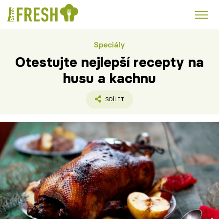
Speciály
Kuře
Polévky k večeři
Rychlé večeře
Trendy:
Otestujte nejlepší recepty na
Česká kuchyně
Čokoláda
husu a kachnu
SDÍLET
Témata
Recepty
Články
TV Program