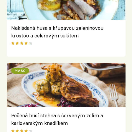
Nakládaná husa s křupavou zeleninovou
krustou a celerovým salátem
MASO
Pečená husí stehna s červeným zelím a
karlovarským knedlíkem