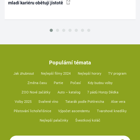
mladí kariéru obětují jistotě
Populární témata
Jak zhubnout
Nejlepší filmy 2024
Nejlepší horory
TV program
Změna času
Partie
Počasí
Kdy budou volby
ZOO Nové začátky
Auto – katalog
7 pádů Honzy Dědka
Volby 2025
Svařené víno
Tatarák podle Pohlreicha
Aloe vera
Pěstování lichořeřišnice
Výpočet ascendentu
Tvarohové knedlíky
Nejlepší palačinky
Švestkový koláč