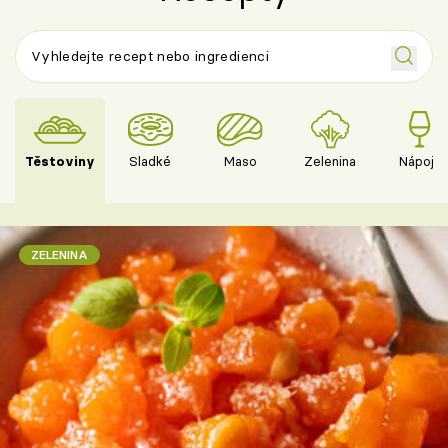
Těstoviny
Sladké
Maso
Zelenina
Nápoje
ZELENINA