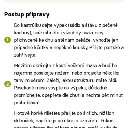
Postup přípravy
Do kastrůlku dejte výpek (sádlo a šťávu z pečené
kachny), seškrábněte i všechny usazeniny
přichycené ke dnu a stěnám pekáče, vyhoďte jen
případné kůstky a nepěkné kousky. Přilijte portské a
zahřívejte.
Mezitím okrájejte z kostí veškeré maso a buď ho
najemno posekejte nožem, nebo projeďte několika
tahy mixérem. Záleží, jakou strukturu máte rádi.
Posekané maso vsypte do výpeku, důkladně
promíchejte, opepřete dle chuti a nechte pět minut
probublávat.
Hotové horké rillettes přelijte do širších, nižších
skleniček, naplňte je po okraj a uzavřete. Pokud
chcete rillettes jíst během pár dní, stačí je vlít do