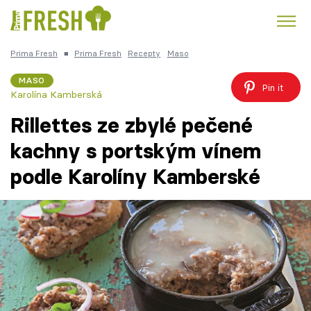
Prima Fresh
■
Prima Fresh
Recepty
Maso
Kuře
Polévky k večeři
Rychlé večeře
Trendy:
MASO
Pin it
Karolína Kamberská
Česká kuchyně
Čokoláda
Rillettes ze zbylé pečené
kachny s portským vínem
podle Karolíny Kamberské
Témata
Recepty
Články
TV Program