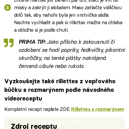
misky a zakrýt ji alobalem. Maso zatlačte vidličkou
dolů tak, aby nahoře byla jen vrstvička sádla.
Nechte vychladit a pak si rillettes mažte na chleba
a obložte si je podle chuti.
PRIMA TIP:
Jako příloha k zakousnutí či
ozdobení se hodí papriky, ředkvičky, pikantní
okurčičky, na tenké plátky nakrájená
červená cibule nebo rukola.
Vyzkoušejte také rillettes z vepřového
bůčku s rozmarýnem podle návodného
videoreceptu
Kompletní recept najdete ZDE:
Rillettes s rozmarýnem
Failed to fetch
Zdroj receptu