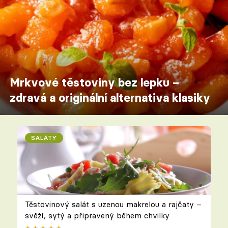
Mrkvové těstoviny bez lepku –
zdravá a originální alternativa klasiky
SALÁTY
Těstovinový salát s uzenou makrelou a rajčaty –
svěží, sytý a připravený během chvilky