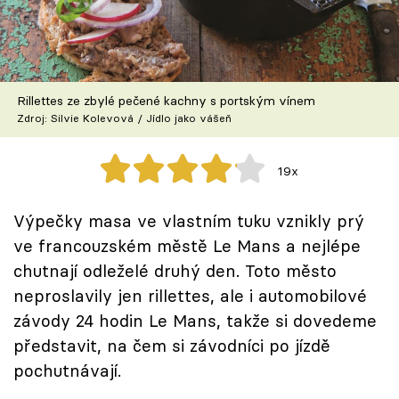
Škola vaření
Recepty z TV
Rillettes ze zbylé pečené kachny s portským vínem
Speciál: Cuketa
Zdroj: Silvie Kolevová / Jídlo jako vášeň
Těhotnej kuchař
19x
Sledujte prima+
Výpečky masa ve vlastním tuku vznikly prý
ve francouzském městě Le Mans a nejlépe
Přihlášení
chutnají odleželé druhý den. Toto město
neproslavily jen rillettes, ale i automobilové
Sledujte nás
závody 24 hodin Le Mans, takže si dovedeme
představit, na čem si závodníci po jízdě
pochutnávají.