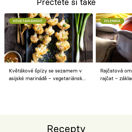
Přečtěte si také
VEGETARIÁNSKÉ
ZELENINA
Květákové špízy se sezamem v
Rajčatová om
asijské marinádě – vegetariánská
rajčat – zákla
chuťovka z grilu
Recepty