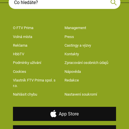
O FTV Prima
Management
Volná místa
Press
Reklama
Castingy a výzvy
HbbTV
Kontakty
Podmínky užívání
Zpracování osobních údajů
Cookies
Nápověda
Vlastník FTV Prima spol. s
Redakce
r.o.
Nahlásit chybu
Nastavení soukromí
App Store