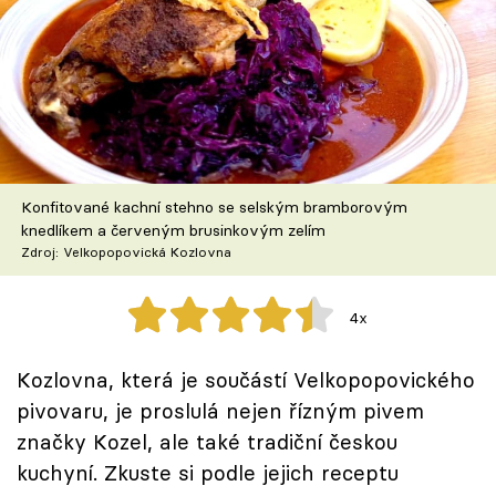
Škola vaření
Recepty z TV
Speciál: Cuketa
Těhotnej kuchař
Konfitované kachní stehno se selským bramborovým
knedlíkem a červeným brusinkovým zelím
Sledujte prima+
Zdroj: Velkopopovická Kozlovna
Přihlášení
4x
Kozlovna, která je součástí Velkopopovického
Sledujte nás
pivovaru, je proslulá nejen řízným pivem
značky Kozel, ale také tradiční českou
kuchyní. Zkuste si podle jejich receptu