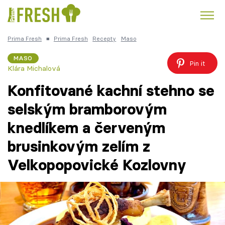
Prima Fresh
■
Prima Fresh
Recepty
Maso
Kuře
Polévky k večeři
Rychlé večeře
Trendy:
MASO
Pin it
Klára Michalová
Česká kuchyně
Čokoláda
Konfitované kachní stehno se
selským bramborovým
knedlíkem a červeným
Témata
brusinkovým zelím z
Recepty
Velkopopovické Kozlovny
Články
TV Program