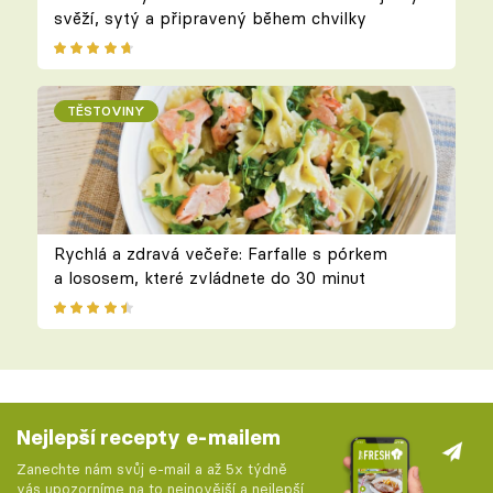
svěží, sytý a připravený během chvilky
TĚSTOVINY
Rychlá a zdravá večeře: Farfalle s pórkem
a lososem, které zvládnete do 30 minut
Nejlepší recepty e-mailem
Zanechte nám svůj e-mail a až 5x týdně
vás upozorníme na to nejnovější a nejlepší