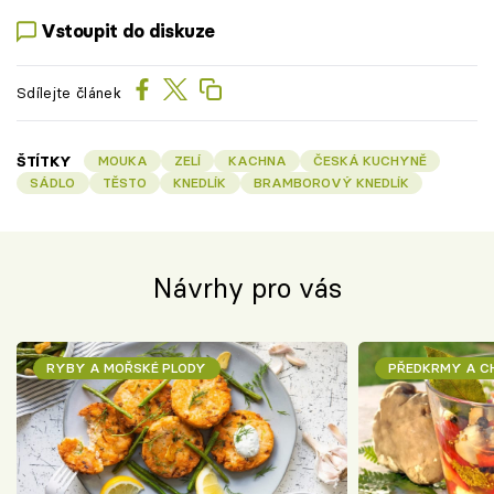
Vstoupit do diskuze
Sdílejte článek
ŠTÍTKY
MOUKA
ZELÍ
KACHNA
ČESKÁ KUCHYNĚ
SÁDLO
TĚSTO
KNEDLÍK
BRAMBOROVÝ KNEDLÍK
Návrhy pro vás
RYBY A MOŘSKÉ PLODY
PŘEDKRMY A 