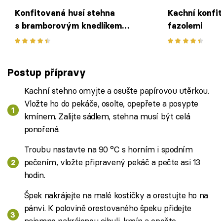
Konfitovaná husí stehna
Kachní konfi
s bramborovým knedlíkem
fazolemi
a zelím
Postup přípravy
Kachní stehno omyjte a osušte papírovou utěrkou.
Vložte ho do pekáče, osolte, opepřete a posypte
kmínem. Zalijte sádlem, stehna musí být celá
ponořená.
Troubu nastavte na 90 °C s horním i spodním
pečením, vložte připravený pekáč a pečte asi 13
hodin.
Špek nakrájejte na malé kostičky a orestujte ho na
pánvi. K polovině orestovaného špeku přidejte
najemno nakrájenou cibuli, kmín a opečte