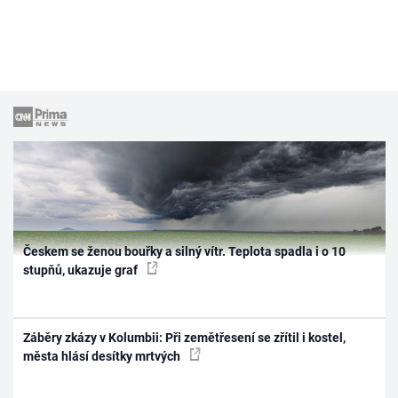
Českem se ženou bouřky a silný vítr. Teplota spadla i o 10
stupňů, ukazuje graf
Záběry zkázy v Kolumbii: Při zemětřesení se zřítil i kostel,
města hlásí desítky mrtvých