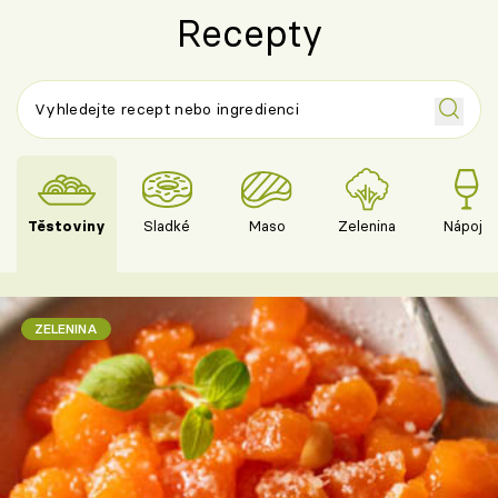
Recepty
Těstoviny
Sladké
Maso
Zelenina
Nápoje
ZELENINA