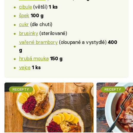
cibule
(větší)
1 ks
špek
100 g
cukr
(dle chuti)
brusinky
(sterilované)
vařené brambory
(oloupané a vystydlé)
400
g
hrubá mouka
150 g
vejce
1 ks
RECEPTY
RECEPTY