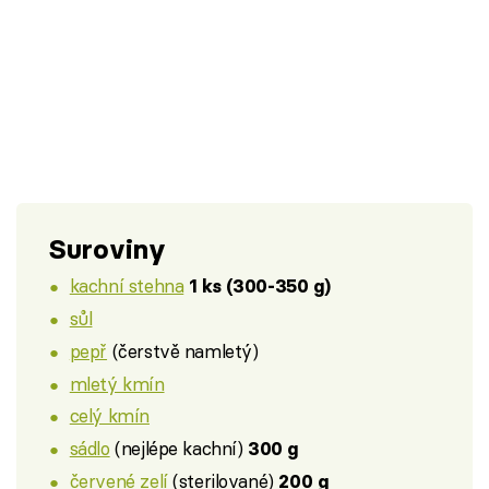
Suroviny
kachní stehna
1 ks (300-350 g)
sůl
pepř
(čerstvě namletý)
mletý kmín
celý kmín
sádlo
(nejlépe kachní)
300 g
červené zelí
(sterilované)
200 g