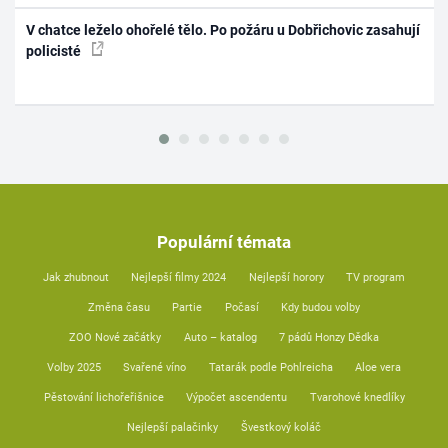
V chatce leželo ohořelé tělo. Po požáru u Dobřichovic zasahují
policisté
Populární témata
Jak zhubnout
Nejlepší filmy 2024
Nejlepší horory
TV program
Změna času
Partie
Počasí
Kdy budou volby
ZOO Nové začátky
Auto – katalog
7 pádů Honzy Dědka
Volby 2025
Svařené víno
Tatarák podle Pohlreicha
Aloe vera
Pěstování lichořeřišnice
Výpočet ascendentu
Tvarohové knedlíky
Nejlepší palačinky
Švestkový koláč