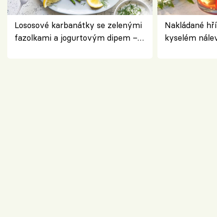
Lososové karbanátky se zelenými
Nakládané hří
fazolkami a jogurtovým dipem –
kyselém nále
svěží letní oběd
chuťovka do 