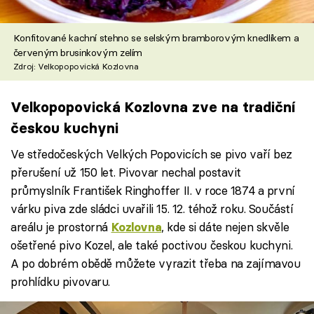
Konfitované kachní stehno se selským bramborovým knedlíkem a
červeným brusinkovým zelím
Zdroj: Velkopopovická Kozlovna
Velkopopovická Kozlovna zve na tradiční
českou kuchyni
Ve středočeských Velkých Popovicích se pivo vaří bez
přerušení už 150 let. Pivovar nechal postavit
průmyslník František Ringhoffer II. v roce 1874 a první
várku piva zde sládci uvařili 15. 12. téhož roku. Součástí
areálu je prostorná
, kde si dáte nejen skvěle
Kozlovna
ošetřené pivo Kozel, ale také poctivou českou kuchyni.
A po dobrém obědě můžete vyrazit třeba na zajímavou
prohlídku pivovaru.