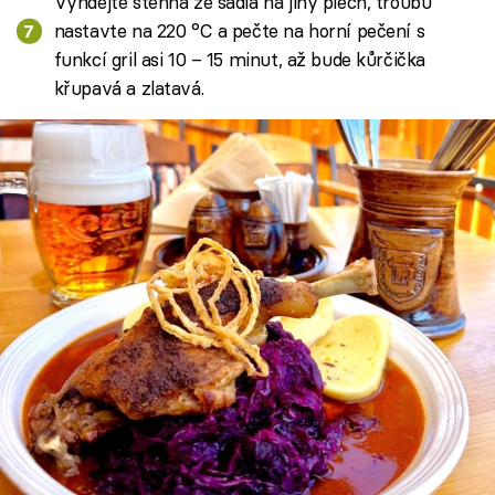
Vyndejte stehna ze sádla na jiný plech, troubu
nastavte na 220 °C a pečte na horní pečení s
funkcí gril asi 10 – 15 minut, až bude kůrčička
křupavá a zlatavá.