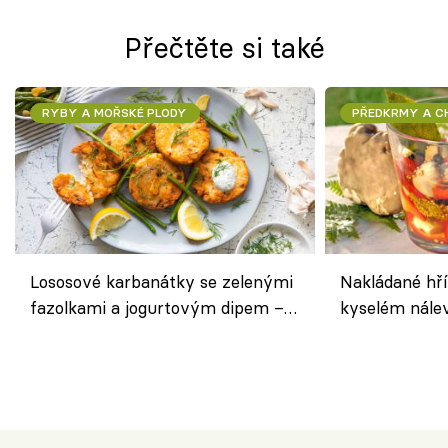
Přečtěte si také
RYBY A MOŘSKÉ PLODY
PŘEDKRMY A 
Lososové karbanátky se zelenými
Nakládané hří
fazolkami a jogurtovým dipem –
kyselém nále
svěží letní oběd
chuťovka do 