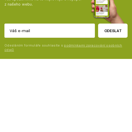
z našeho webu.
ODESLAT
Odesláním formuláře souhlasíte s
podmínkami zpracování osobních
údajů