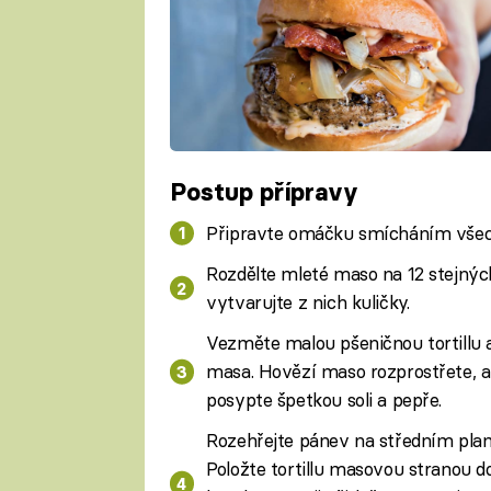
Postup přípravy
Připravte omáčku smícháním všech
Rozdělte mleté maso na 12 stejných 
vytvarujte z nich kuličky.
Vezměte malou pšeničnou tortillu a
masa. Hovězí maso rozprostřete, až
posypte špetkou soli a pepře.
Rozehřejte pánev na středním plamen
Položte tortillu masovou stranou 