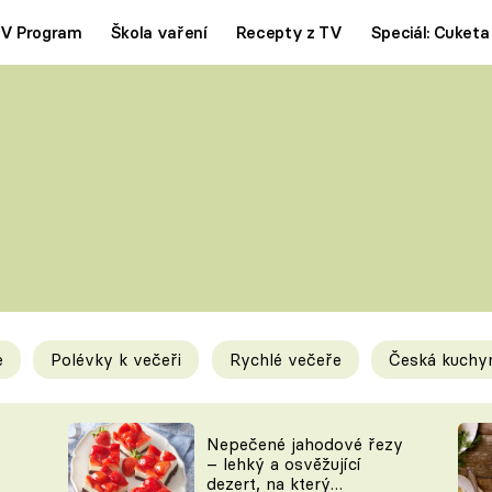
V Program
Škola vaření
Recepty z TV
Speciál: Cuketa
Polévky
Saláty
ČESKÁ KLASIKA
TĚSTOVIN
SILNÉ VÝVARY
SLADKÉ
KRÉMOVÉ
BEZMASÁ J
e
Polévky k večeři
Rychlé večeře
Česká kuchy
y
Tipy a triky
Novink
Nepečené jahodové řezy
– lehký a osvěžující
dezert, na který
KAM ZA JÍDLEM
BLOG