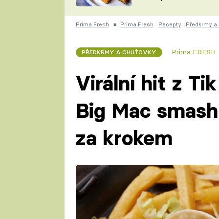
skvělý způsob, jak
ZDENĚK
zpracovat přerostlé
ČESKO NA TALÍŘI
cukety
POHLREICH
Prima Fresh
■
Prima Fresh
Recepty
Předkrmy a
KAROLÍNA,
JAROSLAV SAPÍK
DOMÁCÍ
Prima FRESH
PŘEDKRMY A CHUŤOVKY
KUCHAŘKA
KAROLÍNA
KAMBERSKÁ
Virální hit z T
Big Mac smash 
za krokem