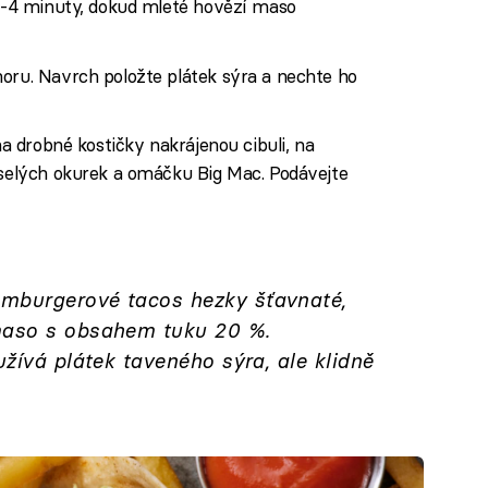
 3-4 minuty, dokud mleté hovězí maso
oru. Navrch položte plátek sýra a nechte ho
na drobné kostičky nakrájenou cibuli, na
yselých okurek a omáčku Big Mac. Podávejte
mburgerové tacos hezky šťavnaté,
maso s obsahem tuku 20 %.
užívá plátek taveného sýra, ale klidně