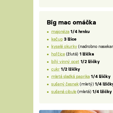
Big mac omáčka
majonéza
1/4 hrnku
kečup
3 lžíce
kyselé okurky
(nadrobno naseka
hořčice
(žlutá)
1 lžička
bílý vinný ocet
1/2 lžičky
cukr
1/2 lžičky
mletá sladká paprika
1/4 lžičky
sušený česnek
(mletý)
1/4 lžičk
sušená cibule
(mletá)
1/4 lžičky