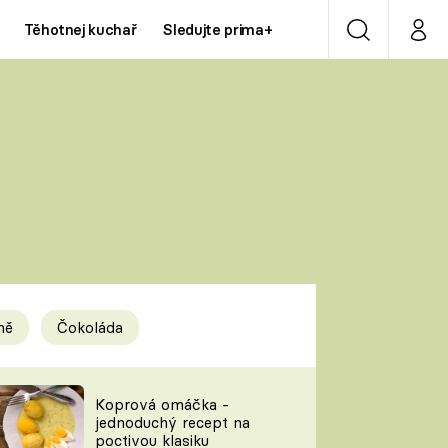
Těhotnej kuchař
Sledujte prima+
Vyhledávání
Můj p
Prima+
Y
CNN Prima NEWS
Prima ZOOM
ÍDLA
Prima LIVING
Prima Ženy
ně
Čokoláda
Prima LAJK
y
Koprová omáčka -
jednoduchý recept na
Sledujte nás
poctivou klasiku