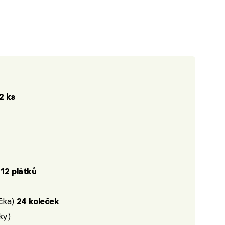
2 ks
)
12 plátků
ečka)
24 koleček
ky)