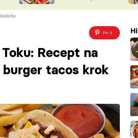
nepotřebujete troubu
ŠÉFREDAK
VYCHYTÁVKY
 chuťovky
SOUTĚŽ FR
NA NÁKUPECH
ČASOPIS
Hi
Pin it
ik Toku: Recept na
burger tacos krok