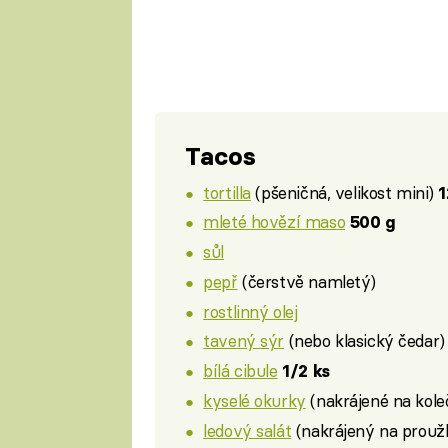
Tacos
tortilla
(pšeničná, velikost mini)
1
mleté hovězí maso
500 g
sůl
pepř
(čerstvě namletý)
rostlinný olej
tavený sýr
(nebo klasický čedar
bílá cibule
1/2 ks
kyselé okurky
(nakrájené na kol
ledový salát
(nakrájený na prouž