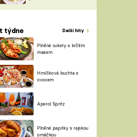
TORKY
ESH
t týdne
Další hity
Plněné cukety s krůtím
masem
Hrníčková buchta s
ovocem
Aperol Spritz
Plněné papriky s rajskou
omáčkou