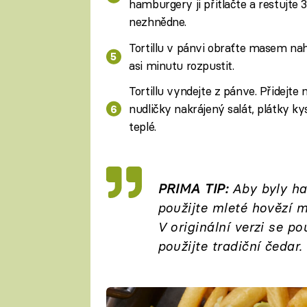
hamburgery ji přitlačte a restujte
nezhnědne.
Tortillu v pánvi obraťte masem nah
asi minutu rozpustit.
Tortillu vyndejte z pánve. Přidejte 
nudličky nakrájený salát, plátky k
teplé.
PRIMA TIP:
Aby byly ha
použijte mleté hovězí 
V originální verzi se po
použijte tradiční čedar.