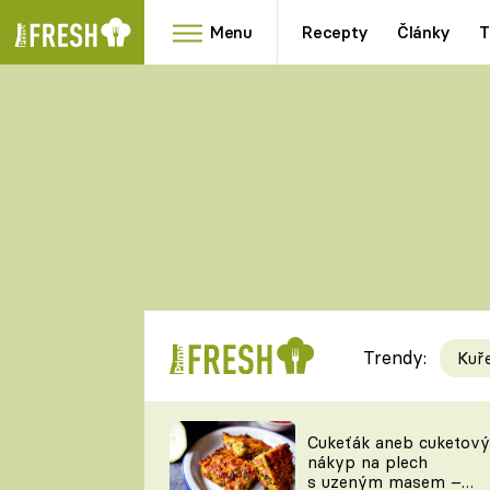
Menu
Recepty
Články
T
Oblíbené
Přílohy
recepty
HRANOLKY
HOUBY
KNEDLÍKY
DÝNĚ
KAŠE
RYCHLOVKY
Trendy:
Kuř
Populární
Videorecept
Cukeťák aneb cuketový
nákyp na plech
kuchaři
s uzeným masem –
TEĎ VAŘÍ ŠÉF!