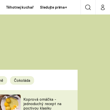
Těhotnej kuchař
Sledujte prima+
Vyhledávání
Můj p
Prima+
Y
CNN Prima NEWS
Prima ZOOM
ÍDLA
Prima LIVING
Prima Ženy
ně
Čokoláda
Prima LAJK
y
Koprová omáčka -
jednoduchý recept na
Sledujte nás
poctivou klasiku