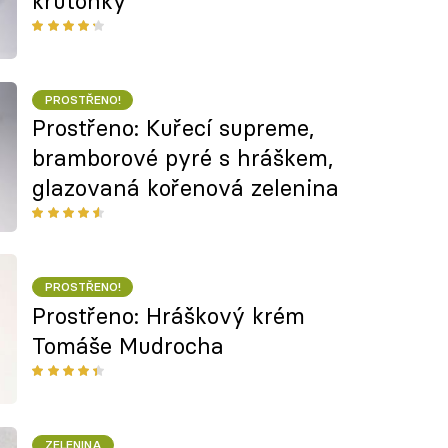
krutonky
PROSTŘENO!
Prostřeno: Kuřecí supreme,
bramborové pyré s hráškem,
glazovaná kořenová zelenina
PROSTŘENO!
Prostřeno: Hráškový krém
Tomáše Mudrocha
ZELENINA