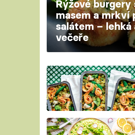
Rýžové burgery 
masem a mrkví 
salátem – lehká
večeře