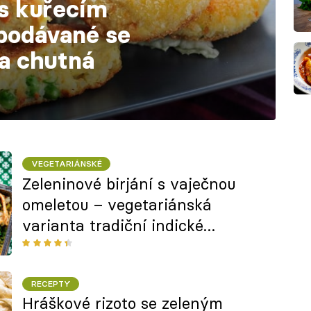
s kuřecím
podávané se
 a chutná
VEGETARIÁNSKÉ
Zeleninové birjání s vaječnou
omeletou – vegetariánská
varianta tradiční indické
speciality
RECEPTY
Hráškové rizoto se zeleným