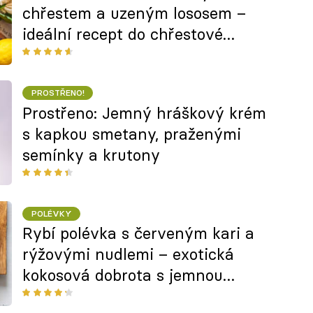
chřestem a uzeným lososem –
ideální recept do chřestové
sezóny
PROSTŘENO!
Prostřeno: Jemný hráškový krém
s kapkou smetany, praženými
semínky a krutony
POLÉVKY
Rybí polévka s červeným kari a
rýžovými nudlemi – exotická
kokosová dobrota s jemnou
pikantní chutí