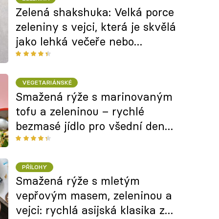
Zelená shakshuka: Velká porce
zeleniny s vejci, která je skvělá
jako lehká večeře nebo
víkendová snídaně
VEGETARIÁNSKÉ
Smažená rýže s marinovaným
tofu a zeleninou – rychlé
bezmasé jídlo pro všední den
podle Karolíny Fourové
PŘÍLOHY
Smažená rýže s mletým
vepřovým masem, zeleninou a
vejci: rychlá asijská klasika z