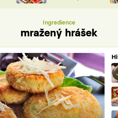
nepotřebujete troubu
ŠÉFREDAK
VYCHYTÁVKY
SOUTĚŽ FR
NA NÁKUPECH
Ingredience
ČASOPIS
mražený hrášek
Hi