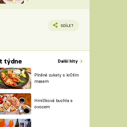
TORKY
ESH
SDÍLET
t týdne
Další hity
Plněné cukety s krůtím
masem
Hrníčková buchta s
ovocem