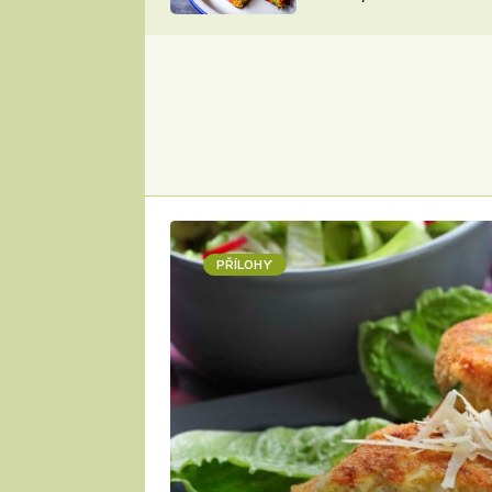
skvělý způsob, jak
ZDENĚK
zpracovat přerostlé
ČESKO NA TALÍŘI
cukety
POHLREICH
KAROLÍNA,
JAROSLAV SAPÍK
DOMÁCÍ
KUCHAŘKA
KAROLÍNA
KAMBERSKÁ
PŘÍLOHY