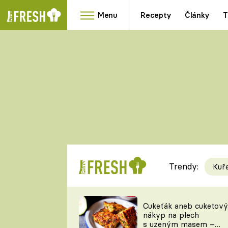
Menu
Recepty
Články
T
Oblíbené
Přílohy
recepty
HRANOLKY
HOUBY
KNEDLÍKY
DÝNĚ
KAŠE
RYCHLOVKY
Trendy:
Kuř
Populární
Videorecept
Cukeťák aneb cuketový
nákyp na plech
kuchaři
s uzeným masem –
TEĎ VAŘÍ ŠÉF!