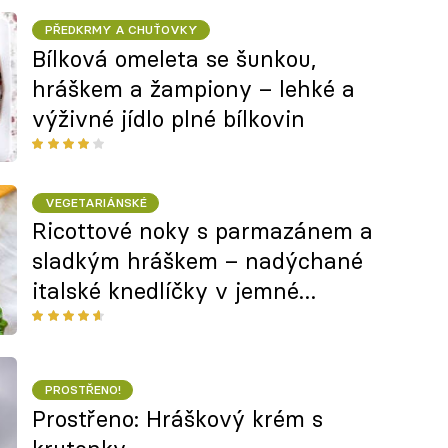
PŘEDKRMY A CHUŤOVKY
Bílková omeleta se šunkou,
hráškem a žampiony – lehké a
výživné jídlo plné bílkovin
VEGETARIÁNSKÉ
Ricottové noky s parmazánem a
sladkým hráškem – nadýchané
italské knedlíčky v jemné
máslové omáčce
PROSTŘENO!
Prostřeno: Hráškový krém s