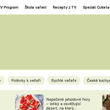
V Program
Škola vaření
Recepty z TV
Speciál: Cuketa
Polévky
Saláty
ČESKÁ KLASIKA
TĚSTOVIN
SILNÉ VÝVARY
SLADKÉ
KRÉMOVÉ
BEZMASÁ J
e
Polévky k večeři
Rychlé večeře
Česká kuchy
y
Tipy a triky
Novink
Nepečené jahodové řezy
– lehký a osvěžující
dezert, na který
KAM ZA JÍDLEM
BLOG