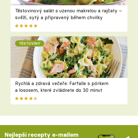
Těstovinový salát s uzenou makrelou a rajčaty –
svěží, sytý a připravený během chvilky
TĚSTOVINY
Rychlá a zdravá večeře: Farfalle s pórkem
a lososem, které zvládnete do 30 minut
Nejlepší recepty e-mailem