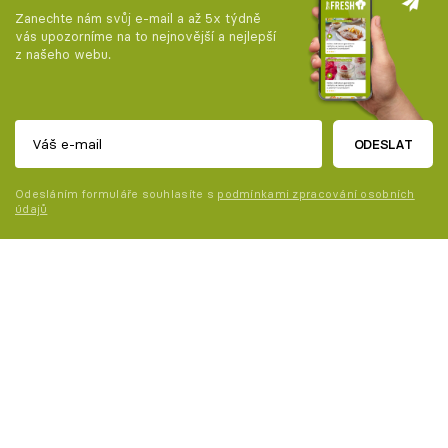
Zanechte nám svůj e-mail a až 5x týdně
vás upozorníme na to nejnovější a nejlepší
z našeho webu.
ODESLAT
Odesláním formuláře souhlasíte s
podmínkami zpracování osobních
údajů