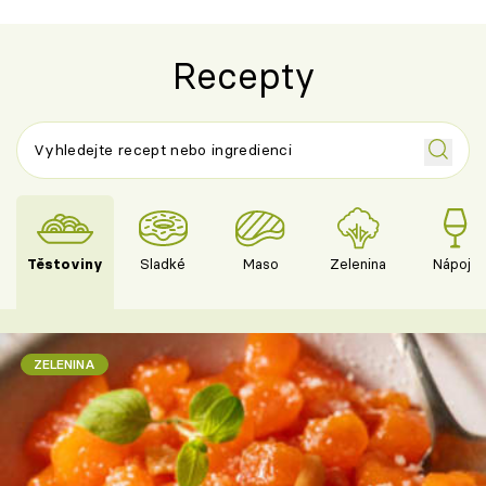
Recepty
Těstoviny
Sladké
Maso
Zelenina
Nápoje
ZELENINA