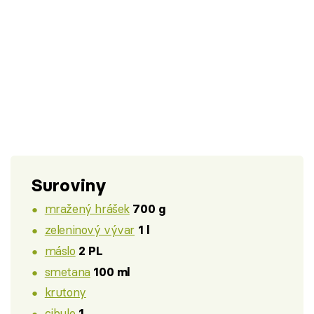
Suroviny
mražený hrášek
700 g
zeleninový vývar
1 l
máslo
2 PL
smetana
100 ml
krutony
cibule
1