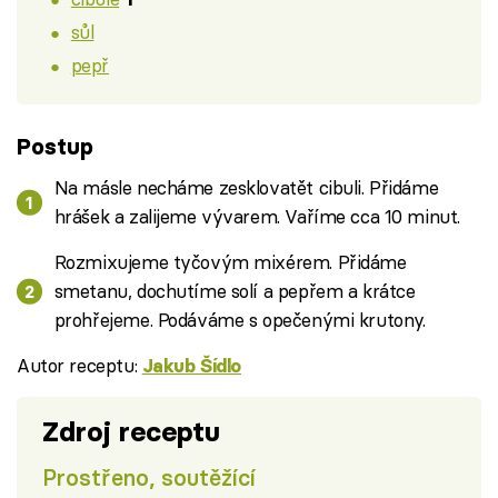
sůl
pepř
Postup
Na másle necháme zesklovatět cibuli. Přidáme
hrášek a zalijeme vývarem. Vaříme cca 10 minut.
Rozmixujeme tyčovým mixérem. Přidáme
smetanu, dochutíme solí a pepřem a krátce
prohřejeme. Podáváme s opečenými krutony.
Autor receptu:
Jakub Šídlo
Zdroj receptu
Prostřeno, soutěžící