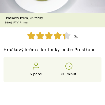
Škola vaření
Recepty z TV
Hráškový krém, krutonky
Zdroj: FTV Prima
Speciál: Cuketa
3x
Těhotnej kuchař
Hráškový krém s krutonky podle Prostřeno!
Sledujte prima+
Přihlášení
5 porcí
30 minut
Sledujte nás