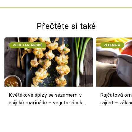
Přečtěte si také
VEGETARIÁNSKÉ
ZELENINA
Květákové špízy se sezamem v
Rajčatová om
asijské marinádě – vegetariánská
rajčat – zákla
chuťovka z grilu