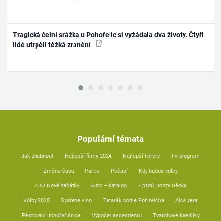
Tragická čelní srážka u Pohořelic si vyžádala dva životy. Čtyři
lidé utrpěli těžká zranění
Populární témata
Jak zhubnout
Nejlepší filmy 2024
Nejlepší horory
TV program
Změna času
Partie
Počasí
Kdy budou volby
ZOO Nové začátky
Auto – katalog
7 pádů Honzy Dědka
Volby 2025
Svařené víno
Tatarák podle Pohlreicha
Aloe vera
Pěstování lichořeřišnice
Výpočet ascendentu
Tvarohové knedlíky