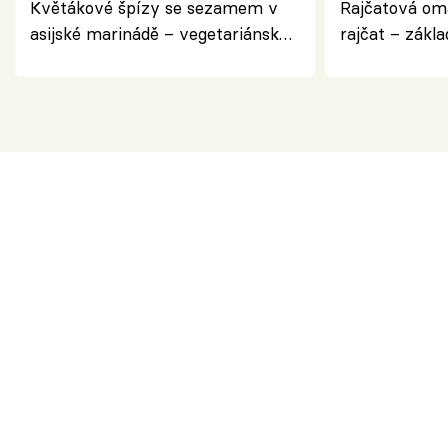
Květákové špízy se sezamem v
Rajčatová om
asijské marinádě – vegetariánská
rajčat – zákla
chuťovka z grilu