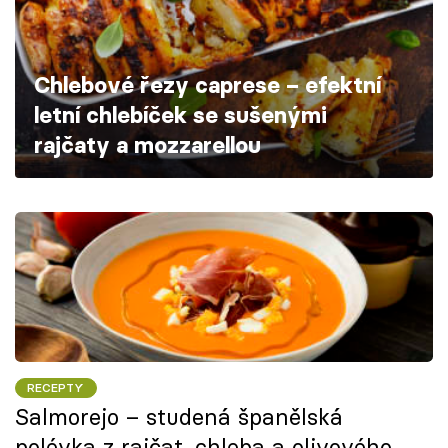
Škola vaření
Recepty z TV
Chlebové řezy caprese – efektní
letní chlebíček se sušenými
Speciál: Cuketa
rajčaty a mozzarellou
Těhotnej kuchař
Sledujte prima+
Přihlášení
Sledujte nás
RECEPTY
Salmorejo – studená španělská
polévka z rajčat, chleba a olivového