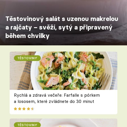
Těstovinový salát s uzenou makrelou
a rajčaty – svěží, sytý a připravený
během chvilky
TĚSTOVINY
Rychlá a zdravá večeře: Farfalle s pórkem
a lososem, které zvládnete do 30 minut
TĚSTOVINY