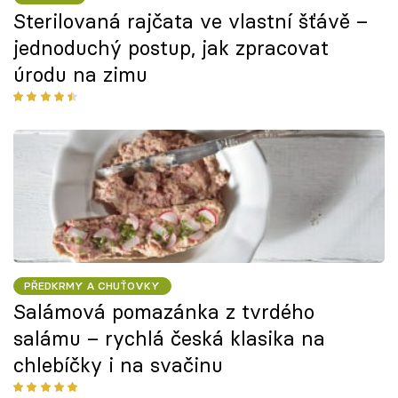
Sterilovaná rajčata ve vlastní šťávě –
jednoduchý postup, jak zpracovat
úrodu na zimu
PŘEDKRMY A CHUŤOVKY
Salámová pomazánka z tvrdého
salámu – rychlá česká klasika na
chlebíčky i na svačinu