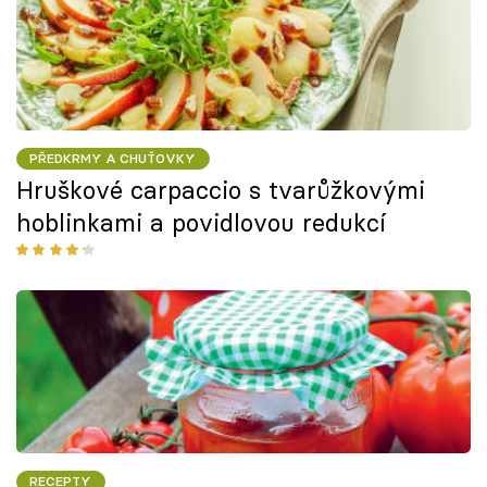
PŘEDKRMY A CHUŤOVKY
Hruškové carpaccio s tvarůžkovými
hoblinkami a povidlovou redukcí
RECEPTY