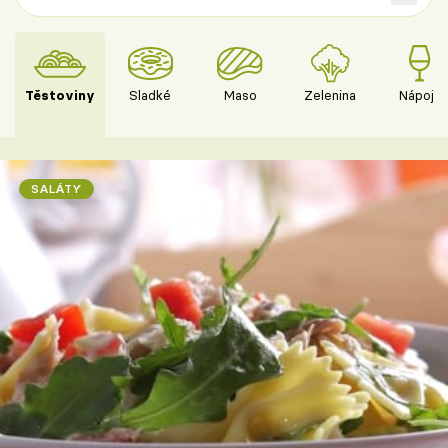
Těstoviny
Sladké
Maso
Zelenina
Nápoje
SALÁTY