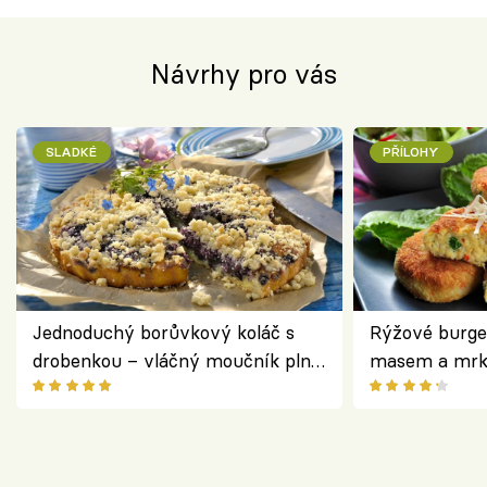
Návrhy pro vás
SLADKÉ
PŘÍLOHY
Jednoduchý borůvkový koláč s
Rýžové burge
drobenkou – vláčný moučník plný
masem a mrk
ovoce
salátem – leh