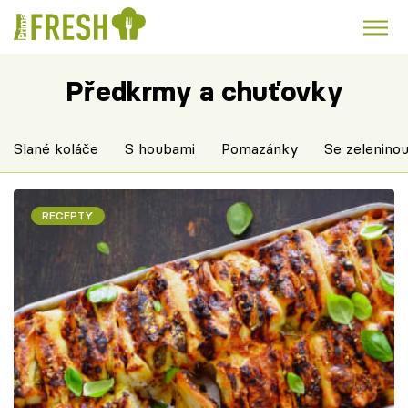
Předkrmy a chuťovky
Kuře
Polévky k večeři
Rychlé večeře
Trendy:
Česká kuchyně
Čokoláda
Slané koláče
S houbami
Pomazánky
Se zelenino
RECEPTY
Témata
Recepty
Články
TV Program