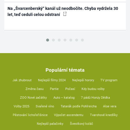
Na „Švarcenberský“ kanál už neodbočíte. Chyba vydržela 30
let, teď ceduli celou odstraní
Populární témata
Jak zhubnout
Nejlepší filmy 2024
Nejlepší horory
TV program
Změna času
Partie
Počasí
Kdy budou volby
ZOO Nové začátky
Auto – katalog
7 pádů Honzy Dědka
Volby 2025
Svařené víno
Tatarák podle Pohlreicha
Aloe vera
Pěstování lichořeřišnice
Výpočet ascendentu
Tvarohové knedlíky
Nejlepší palačinky
Švestkový koláč