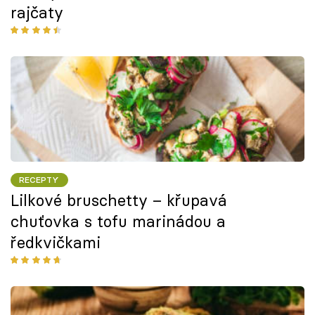
rajčaty
RECEPTY
Lilkové bruschetty – křupavá
chuťovka s tofu marinádou a
ředkvičkami