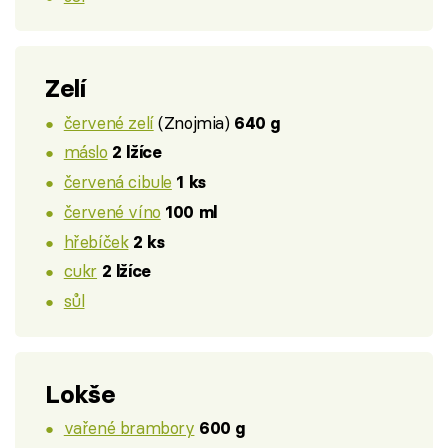
Zelí
červené zelí
(Znojmia)
640 g
máslo
2 lžíce
červená cibule
1 ks
červené víno
100 ml
hřebíček
2 ks
cukr
2 lžíce
sůl
Lokše
vařené brambory
600 g