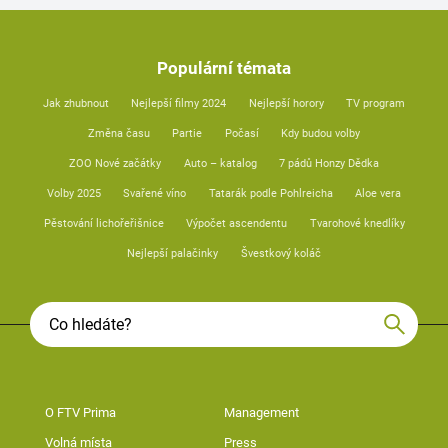
Populární témata
Jak zhubnout
Nejlepší filmy 2024
Nejlepší horory
TV program
Změna času
Partie
Počasí
Kdy budou volby
ZOO Nové začátky
Auto – katalog
7 pádů Honzy Dědka
Volby 2025
Svařené víno
Tatarák podle Pohlreicha
Aloe vera
Pěstování lichořeřišnice
Výpočet ascendentu
Tvarohové knedlíky
Nejlepší palačinky
Švestkový koláč
O FTV Prima
Management
Volná místa
Press