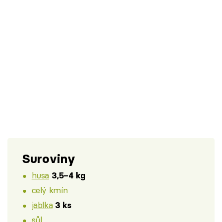
Suroviny
husa
3,5–4 kg
celý kmín
jablka
3 ks
sůl