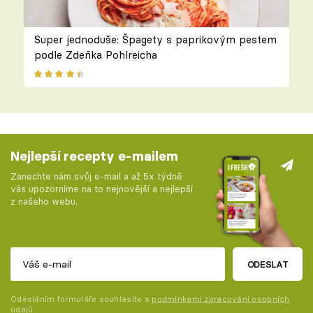
Super jednoduše: Špagety s paprikovým pestem
podle Zdeňka Pohlreicha
Nejlepší recepty e-mailem
Zanechte nám svůj e-mail a až 5x týdně
vás upozorníme na to nejnovější a nejlepší
z našeho webu.
ODESLAT
Odesláním formuláře souhlasíte s
podmínkami zpracování osobních
údajů