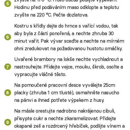
Hodinu před podáváním maso odklopte a teplotu
zvyšte na 220 °C. Pečte dozlatova.
Kostru s křídly dejte do hrnce s vařící vodou, tak
aby byla z části ponořená, a nechte zhruba 30
minut vařit. Pak vývar sceďte a nechte na mírném
ohni zredukovat na požadovanou hustotu omáčky.
Uvařené brambory na lokše nechte vychladnout a
nastrouhejte. Přidejte vejce, mouku, škrob, osolte a
vypracujte vláčné těsto.
Na pomoučené pracovní desce vyválejte 25cm
placky (zhruba 1 cm tlusté), osmahněte nasucho
na pánvi a ihned potřete výpekem z husy.
Na másle orestujte nadrobno nakrájenou cibuli,
přisypte cukr a nechte zkaramelizovat. Přidejte
okapané zelí a rozdrcený hřebíček, podlijte vínem a