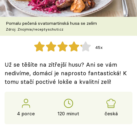
Škola vaření
Recepty z TV
Pomalu pečená svatomartinská husa se zelím
Zdroj: Znojmia/receptyschuti.cz
Speciál: Cuketa
45x
Těhotnej kuchař
Už se těšíte na zítřejší husu? Ani se vám
Sledujte prima+
nedivíme, domácí je naprosto fantastická! K
tomu stačí poctivé lokše a kvalitní zelí!
Přihlášení
Sledujte nás
4 porce
120 minut
česká