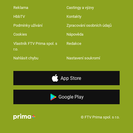
Reklama
Castingy a výzvy
HbbTV
Kontakty
Podmínky užívání
Zpracování osobních údajů
Cookies
Nápověda
Vlastník FTV Prima spol. s
Redakce
r.o.
Nahlásit chybu
Nastavení soukromí
App Store
Google Play
© FTV Prima spol. s r.o.