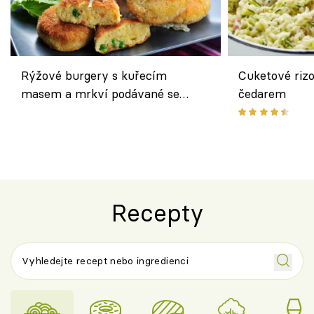
Rýžové burgery s kuřecím
Cuketové rizo
masem a mrkví podávané se
čedarem
salátem – lehká a chutná večeře
Recepty