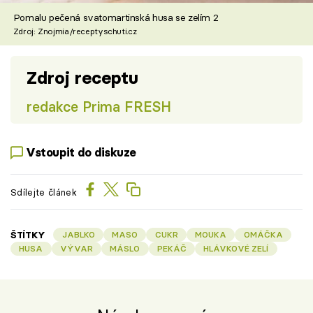
Pomalu pečená svatomartinská husa se zelím 2
Zdroj: Znojmia/receptyschuti.cz
Zdroj receptu
redakce Prima FRESH
Vstoupit do diskuze
Sdílejte článek
ŠTÍTKY
JABLKO
MASO
CUKR
MOUKA
OMÁČKA
HUSA
VÝVAR
MÁSLO
PEKÁČ
HLÁVKOVÉ ZELÍ