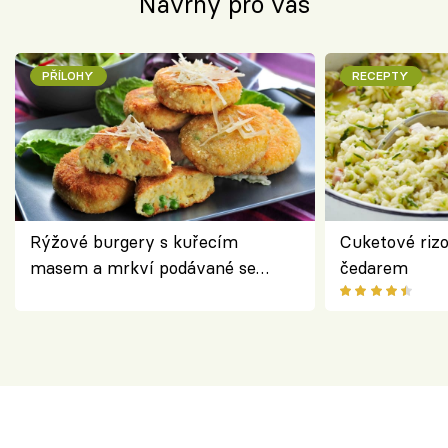
Návrhy pro vás
PŘÍLOHY
RECEPTY
Rýžové burgery s kuřecím
Cuketové rizo
masem a mrkví podávané se
čedarem
salátem – lehká a chutná večeře