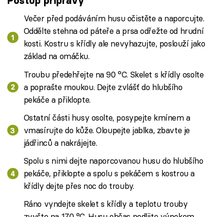
Postup přípravy
Večer před podáváním husu očistěte a naporcujte.
Oddělte stehna od páteře a prsa odřežte od hrudní
kosti. Kostru s křídly ale nevyhazujte, poslouží jako
základ na omáčku.
Troubu předehřejte na 90 °C. Skelet s křídly osolte
a poprašte moukou. Dejte zvlášť do hlubšího
pekáče a přiklopte.
Ostatní části husy osolte, posypejte kmínem a
vmasírujte do kůže. Oloupejte jablka, zbavte je
jádřinců a nakrájejte.
Spolu s nimi dejte naporcovanou husu do hlubšího
pekáče, přiklopte a spolu s pekáčem s kostrou a
křídly dejte přes noc do trouby.
Ráno vyndejte skelet s křídly a teplotu trouby
zvyšte na 170 °C. Husu občas podlijte výpekem.