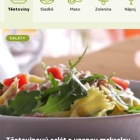
Těstoviny
Sladké
Maso
Zelenina
Nápoje
SALÁTY
Těstovinový salát s uzenou makrelou