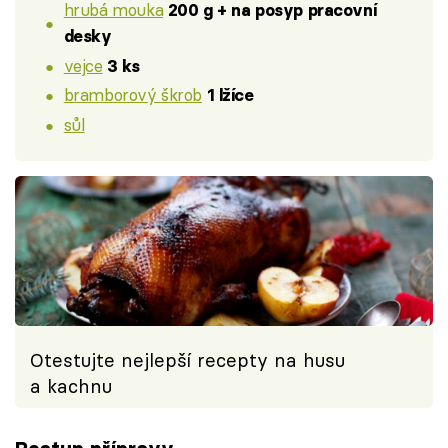
hrubá mouka
200 g + na posyp pracovní
desky
vejce
3 ks
bramborový škrob
1 lžíce
sůl
Otestujte nejlepší recepty na husu
a kachnu