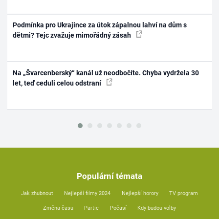
Podmínka pro Ukrajince za útok zápalnou lahví na dům s
dětmi? Tejc zvažuje mimořádný zásah
Na „Švarcenberský“ kanál už neodbočíte. Chyba vydržela 30
let, teď ceduli celou odstraní
Populární témata
Jak zhubnout
Nejlepší filmy 2024
Nejlepší horory
TV program
Změna času
Partie
Počasí
Kdy budou volby