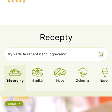
ovoce
Recepty
Těstoviny
Sladké
Maso
Zelenina
Nápoje
SALÁTY