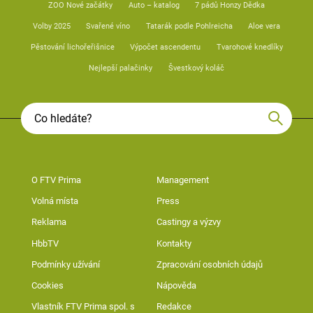
ZOO Nové začátky
Auto – katalog
7 pádů Honzy Dědka
Volby 2025
Svařené víno
Tatarák podle Pohlreicha
Aloe vera
Pěstování lichořeřišnice
Výpočet ascendentu
Tvarohové knedlíky
Nejlepší palačinky
Švestkový koláč
O FTV Prima
Management
Volná místa
Press
Reklama
Castingy a výzvy
HbbTV
Kontakty
Podmínky užívání
Zpracování osobních údajů
Cookies
Nápověda
Vlastník FTV Prima spol. s
Redakce