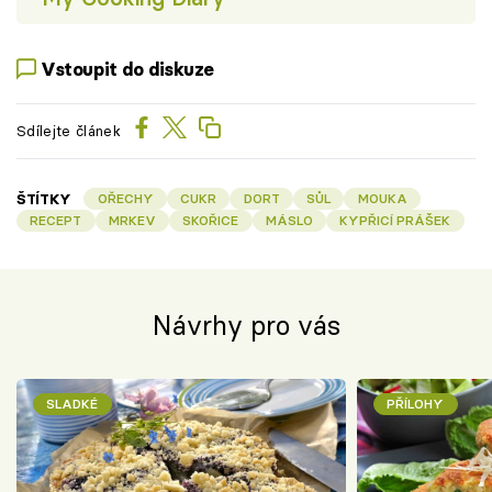
Vstoupit do diskuze
Sdílejte článek
ŠTÍTKY
OŘECHY
CUKR
DORT
SŮL
MOUKA
RECEPT
MRKEV
SKOŘICE
MÁSLO
KYPŘICÍ PRÁŠEK
Návrhy pro vás
SLADKÉ
PŘÍLOHY