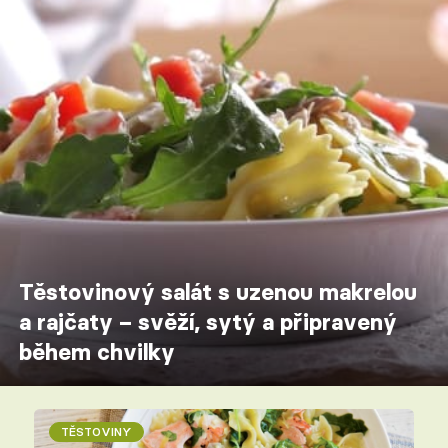
Těstovinový salát s uzenou makrelou
a rajčaty – svěží, sytý a připravený
během chvilky
TĚSTOVINY