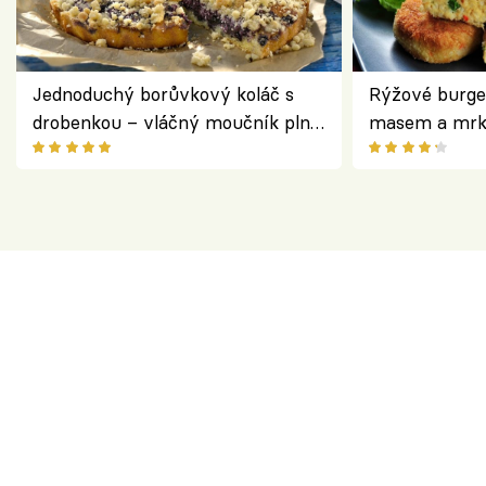
Jednoduchý borůvkový koláč s
Rýžové burge
drobenkou – vláčný moučník plný
masem a mrk
ovoce
salátem – leh