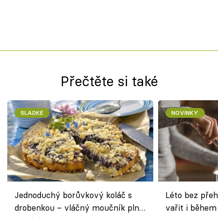
Přečtěte si také
SLADKÉ
NOVINKY
Jednoduchý borůvkový koláč s
Léto bez přeh
drobenkou – vláčný moučník plný
vařit i během