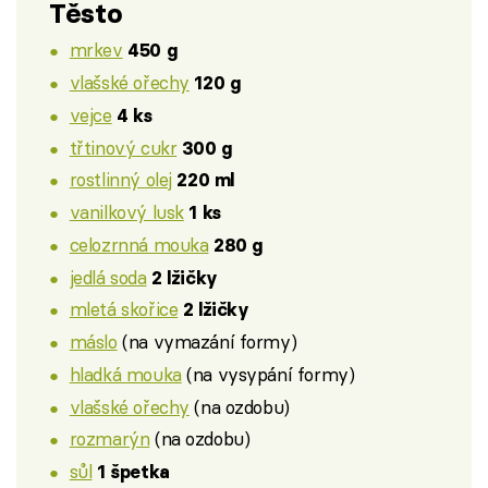
Těsto
mrkev
450 g
vlašské ořechy
120 g
vejce
4 ks
třtinový cukr
300 g
rostlinný olej
220 ml
vanilkový lusk
1 ks
celozrnná mouka
280 g
jedlá soda
2 lžičky
mletá skořice
2 lžičky
máslo
(na vymazání formy)
hladká mouka
(na vysypání formy)
vlašské ořechy
(na ozdobu)
rozmarýn
(na ozdobu)
sůl
1 špetka