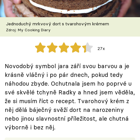
Škola vaření
Recepty z TV
Jednoduchý mrkvový dort s tvarohovým krémem
Zdroj: My Cooking Diary
Speciál: Cuketa
27x
Těhotnej kuchař
Novodobý symbol jara září svou barvou a je
Sledujte prima+
krásně vláčný i po pár dnech, pokud tedy
náhodou zbyde. Ochutnala jsem ho poprvé u
Přihlášení
své skvělé tchyně Radky a hned jsem věděla,
že si musím říct o recept. Tvarohový krém z
něj dělá báječný svěží dort na narozeniny
Sledujte nás
nebo jinou slavnostní příležitost, ale chutná
výborně i bez něj.