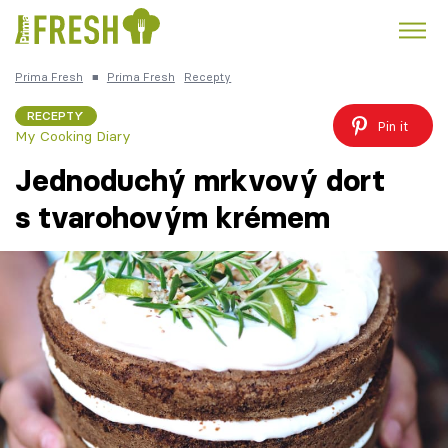
Prima Fresh
■
Prima Fresh
Recepty
Kuře
Polévky k večeři
Rychlé večeře
Trendy:
RECEPTY
Pin it
My Cooking Diary
Česká kuchyně
Čokoláda
Jednoduchý mrkvový dort
s tvarohovým krémem
Témata
Recepty
Články
TV Program