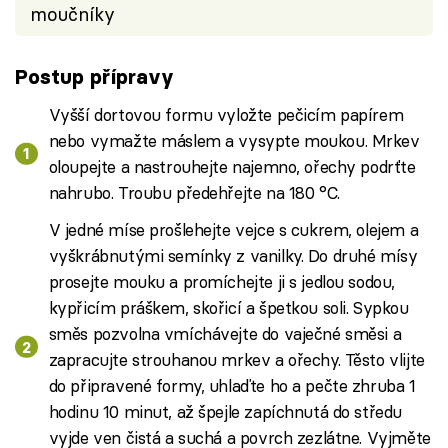
moučníky
Postup přípravy
Vyšší dortovou formu vyložte pečicím papírem
nebo vymažte máslem a vysypte moukou. Mrkev
oloupejte a nastrouhejte najemno, ořechy podrťte
nahrubo. Troubu předehřejte na 180 °C.
V jedné míse prošlehejte vejce s cukrem, olejem a
vyškrábnutými semínky z vanilky. Do druhé mísy
prosejte mouku a promíchejte ji s jedlou sodou,
kypřicím práškem, skořicí a špetkou soli. Sypkou
směs pozvolna vmíchávejte do vaječné směsi a
zapracujte strouhanou mrkev a ořechy. Těsto vlijte
do připravené formy, uhlaďte ho a pečte zhruba 1
hodinu 10 minut, až špejle zapíchnutá do středu
vyjde ven čistá a suchá a povrch zezlátne. Vyjměte